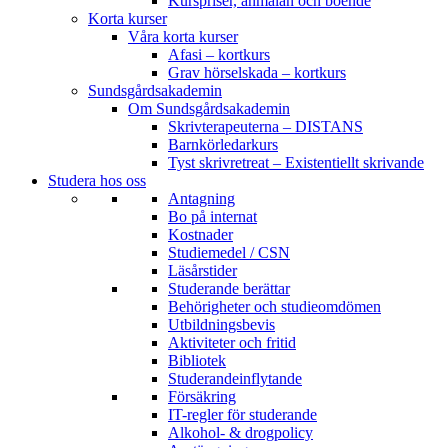
Kurspriser, anmälan och boende
Korta kurser
Våra korta kurser
Afasi – kortkurs
Grav hörselskada – kortkurs
Sundsgårdsakademin
Om Sundsgårdsakademin
Skrivterapeuterna – DISTANS
Barnkörledarkurs
Tyst skrivretreat – Existentiellt skrivande
Studera hos oss
Antagning
Bo på internat
Kostnader
Studiemedel / CSN
Läsårstider
Studerande berättar
Behörigheter och studieomdömen
Utbildningsbevis
Aktiviteter och fritid
Bibliotek
Studerandeinflytande
Försäkring
IT-regler för studerande
Alkohol- & drogpolicy