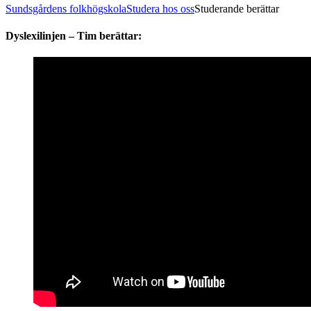
Sundsgårdens folkhögskola
Studera hos oss
Studerande berättar
Dyslexilinjen – Tim berättar: