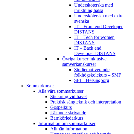
Undersköterska med
inriktning hälsa
Undersköterska med extra
svenska
IT – Front end Developer
DISTANS
IT – Tech for women
DISTANS
IT – Back end
Developer DISTANS
Övriga kurser inklusive
samverkanskurser
Studiemotiverande
folkhögskolekurs – SMF
SFI – Helsingborg
Sommarkurser
Alla våra sommarkurser
Stickning vid havet
Praktisk sångteknik och interpretation
Gospelkurs
Läkande skrivande
Barnkörledarkurs
Information om sommarkurser
Allmän information