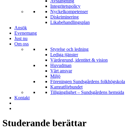
Avstängning
Integritetspolicy
Nyckelkompetenser
Diskriminering
Likabehandlingsplan
Ansök
Evenemang
Just nu
Om oss
Styrelse och ledning
Lediga tjänster
Värdegrund, identitet & vision
Huvudman
Vårt ansvar
Miljö
Föreningen Sundsgårdens folkhögskola
Kamratförbundet
Tillgänglighet – Sundsgårdens hemsida
Kontakt
Studerande berättar