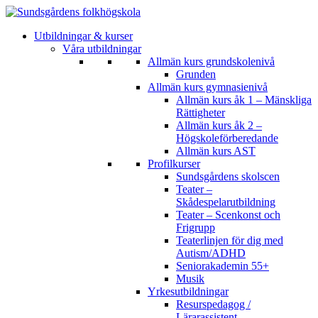
Utbildningar & kurser
Våra utbildningar
Allmän kurs grundskolenivå
Grunden
Allmän kurs gymnasienivå
Allmän kurs åk 1 – Mänskliga
Rättigheter
Allmän kurs åk 2 –
Högskoleförberedande
Allmän kurs AST
Profilkurser
Sundsgårdens skolscen
Teater –
Skådespelarutbildning
Teater – Scenkonst och
Frigrupp
Teaterlinjen för dig med
Autism/ADHD
Seniorakademin 55+
Musik
Yrkesutbildningar
Resurspedagog /
Lärarassistent