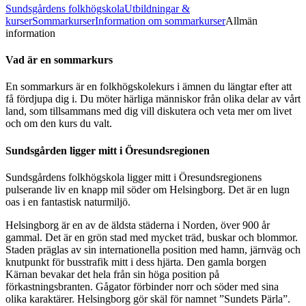
Sundsgårdens folkhögskola
Utbildningar &
kurser
Sommarkurser
Information om sommarkurser
Allmän
information
Vad är en sommarkurs
En sommarkurs är en folkhögskolekurs i ämnen du längtar efter att
få fördjupa dig i. Du möter härliga människor från olika delar av vårt
land, som tillsammans med dig vill diskutera och veta mer om livet
och om den kurs du valt.
Sundsgården ligger mitt i Öresundsregionen
Sundsgårdens folkhögskola ligger mitt i Öresundsregionens
pulserande liv en knapp mil söder om Helsingborg. Det är en lugn
oas i en fantastisk naturmiljö.
Helsingborg är en av de äldsta städerna i Norden, över 900 år
gammal. Det är en grön stad med mycket träd, buskar och blommor.
Staden präglas av sin internationella position med hamn, järnväg och
knutpunkt för busstrafik mitt i dess hjärta. Den gamla borgen
Kärnan bevakar det hela från sin höga position på
förkastningsbranten. Gågator förbinder norr och söder med sina
olika karaktärer. Helsingborg gör skäl för namnet ”Sundets Pärla”.