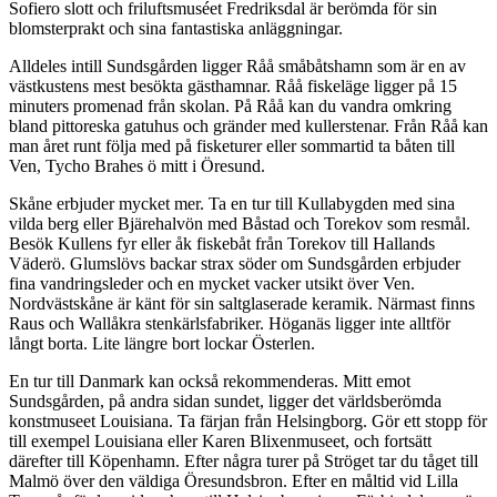
Sofiero slott och friluftsmuséet Fredriksdal är berömda för sin
blomsterprakt och sina fantastiska anläggningar.
Alldeles intill Sundsgården ligger Råå småbåtshamn som är en av
västkustens mest besökta gästhamnar. Råå fiskeläge ligger på 15
minuters promenad från skolan. På Råå kan du vandra omkring
bland pittoreska gatuhus och gränder med kullerstenar. Från Råå kan
man året runt följa med på fisketurer eller sommartid ta båten till
Ven, Tycho Brahes ö mitt i Öresund.
Skåne erbjuder mycket mer. Ta en tur till Kullabygden med sina
vilda berg eller Bjärehalvön med Båstad och Torekov som resmål.
Besök Kullens fyr eller åk fiskebåt från Torekov till Hallands
Väderö. Glumslövs backar strax söder om Sundsgården erbjuder
fina vandringsleder och en mycket vacker utsikt över Ven.
Nordvästskåne är känt för sin saltglaserade keramik. Närmast finns
Raus och Wallåkra stenkärlsfabriker. Höganäs ligger inte alltför
långt borta. Lite längre bort lockar Österlen.
En tur till Danmark kan också rekommenderas. Mitt emot
Sundsgården, på andra sidan sundet, ligger det världsberömda
konstmuseet Louisiana. Ta färjan från Helsingborg. Gör ett stopp för
till exempel Louisiana eller Karen Blixenmuseet, och fortsätt
därefter till Köpenhamn. Efter några turer på Ströget tar du tåget till
Malmö över den väldiga Öresundsbron. Efter en måltid vid Lilla