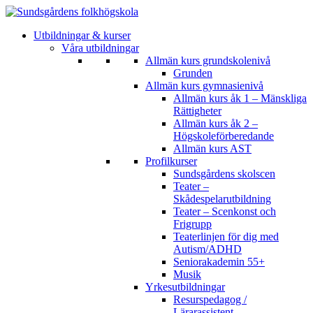
Utbildningar & kurser
Våra utbildningar
Allmän kurs grundskolenivå
Grunden
Allmän kurs gymnasienivå
Allmän kurs åk 1 – Mänskliga
Rättigheter
Allmän kurs åk 2 –
Högskoleförberedande
Allmän kurs AST
Profilkurser
Sundsgårdens skolscen
Teater –
Skådespelarutbildning
Teater – Scenkonst och
Frigrupp
Teaterlinjen för dig med
Autism/ADHD
Seniorakademin 55+
Musik
Yrkesutbildningar
Resurspedagog /
Lärarassistent