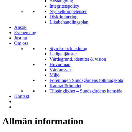
Avstängning
Integritetspolicy
Nyckelkompetenser
Diskriminering
Likabehandlingsplan
Ansök
Evenemang
Just nu
Om oss
Styrelse och ledning
Lediga tjänster
Värdegrund, identitet & vision
Huvudman
Vårt ansvar
Miljö
Föreningen Sundsgårdens folkhögskola
Kamratförbundet
Tillgänglighet – Sundsgårdens hemsida
Kontakt
Allmän information