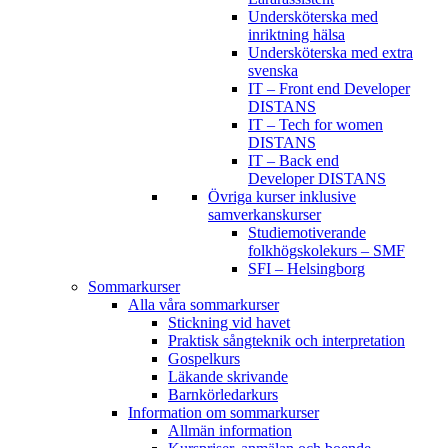
Undersköterska med
inriktning hälsa
Undersköterska med extra
svenska
IT – Front end Developer
DISTANS
IT – Tech for women
DISTANS
IT – Back end
Developer DISTANS
Övriga kurser inklusive
samverkanskurser
Studiemotiverande
folkhögskolekurs – SMF
SFI – Helsingborg
Sommarkurser
Alla våra sommarkurser
Stickning vid havet
Praktisk sångteknik och interpretation
Gospelkurs
Läkande skrivande
Barnkörledarkurs
Information om sommarkurser
Allmän information