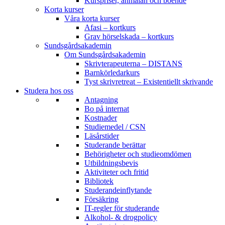
Kurspriser, anmälan och boende
Korta kurser
Våra korta kurser
Afasi – kortkurs
Grav hörselskada – kortkurs
Sundsgårdsakademin
Om Sundsgårdsakademin
Skrivterapeuterna – DISTANS
Barnkörledarkurs
Tyst skrivretreat – Existentiellt skrivande
Studera hos oss
Antagning
Bo på internat
Kostnader
Studiemedel / CSN
Läsårstider
Studerande berättar
Behörigheter och studieomdömen
Utbildningsbevis
Aktiviteter och fritid
Bibliotek
Studerandeinflytande
Försäkring
IT-regler för studerande
Alkohol- & drogpolicy