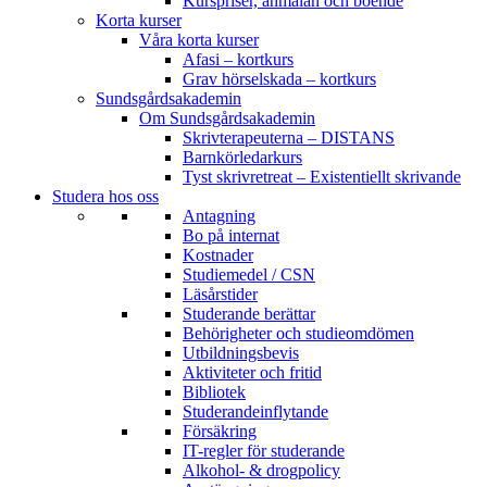
Kurspriser, anmälan och boende
Korta kurser
Våra korta kurser
Afasi – kortkurs
Grav hörselskada – kortkurs
Sundsgårdsakademin
Om Sundsgårdsakademin
Skrivterapeuterna – DISTANS
Barnkörledarkurs
Tyst skrivretreat – Existentiellt skrivande
Studera hos oss
Antagning
Bo på internat
Kostnader
Studiemedel / CSN
Läsårstider
Studerande berättar
Behörigheter och studieomdömen
Utbildningsbevis
Aktiviteter och fritid
Bibliotek
Studerandeinflytande
Försäkring
IT-regler för studerande
Alkohol- & drogpolicy