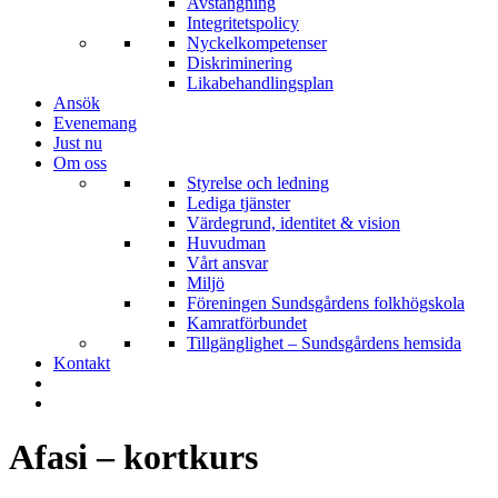
Avstängning
Integritetspolicy
Nyckelkompetenser
Diskriminering
Likabehandlingsplan
Ansök
Evenemang
Just nu
Om oss
Styrelse och ledning
Lediga tjänster
Värdegrund, identitet & vision
Huvudman
Vårt ansvar
Miljö
Föreningen Sundsgårdens folkhögskola
Kamratförbundet
Tillgänglighet – Sundsgårdens hemsida
Kontakt
Afasi – kortkurs