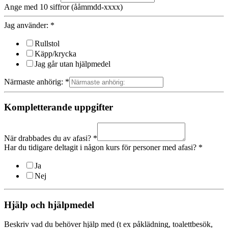
Ange med 10 siffror (ååmmdd-xxxx)
Jag använder:
*
Rullstol
Käpp/krycka
Jag går utan hjälpmedel
Närmaste anhörig:
*
Kompletterande uppgifter
När drabbades du av afasi?
*
Har du tidigare deltagit i någon kurs för personer med afasi?
*
Ja
Nej
Hjälp och hjälpmedel
Beskriv vad du behöver hjälp med (t ex påklädning, toalettbesök,