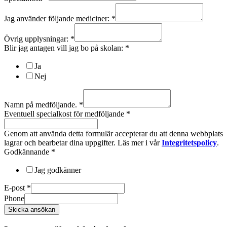
Jag använder följande mediciner:
*
Övrig upplysningar:
*
Blir jag antagen vill jag bo på skolan:
*
Ja
Nej
Namn på medföljande.
*
Eventuell specialkost för medföljande
*
Genom att använda detta formulär accepterar du att denna webbplats
lagrar och bearbetar dina uppgifter. Läs mer i vår
Integritetspolicy
.
Godkännande
*
Jag godkänner
E-post
*
Phone
Skicka ansökan