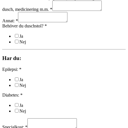
dusch, medicinering m.m.
*
Annat:
*
Behöver du duschstol?
*
Ja
Nej
Har du:
Epilepsi:
*
Ja
Nej
Diabetes:
*
Ja
Nej
Specialkost:
*