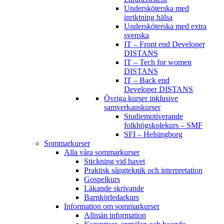
Undersköterska med
inriktning hälsa
Undersköterska med extra
svenska
IT – Front end Developer
DISTANS
IT – Tech for women
DISTANS
IT – Back end
Developer DISTANS
Övriga kurser inklusive
samverkanskurser
Studiemotiverande
folkhögskolekurs – SMF
SFI – Helsingborg
Sommarkurser
Alla våra sommarkurser
Stickning vid havet
Praktisk sångteknik och interpretation
Gospelkurs
Läkande skrivande
Barnkörledarkurs
Information om sommarkurser
Allmän information