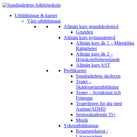
Utbildningar & kurser
Våra utbildningar
Allmän kurs grundskolenivå
Grunden
Allmän kurs gymnasienivå
Allmän kurs åk 1 – Mänskliga
Rättigheter
Allmän kurs åk 2 –
Högskoleförberedande
Allmän kurs AST
Profilkurser
Sundsgårdens skolscen
Teater –
Skådespelarutbildning
Teater – Scenkonst och
Frigrupp
Teaterlinjen för dig med
Autism/ADHD
Seniorakademin 55+
Musik
Yrkesutbildningar
Resurspedagog /
Lärarassistent