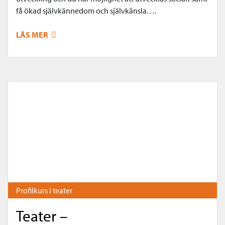
få ökad självkännedom och självkänsla….
LÄS MER
Profilkurs i teater
Teater –