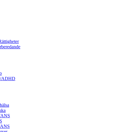
ättigheter
örberedande
p
ism/ADHD
hälsa
ska
STANS
S
STANS
rser