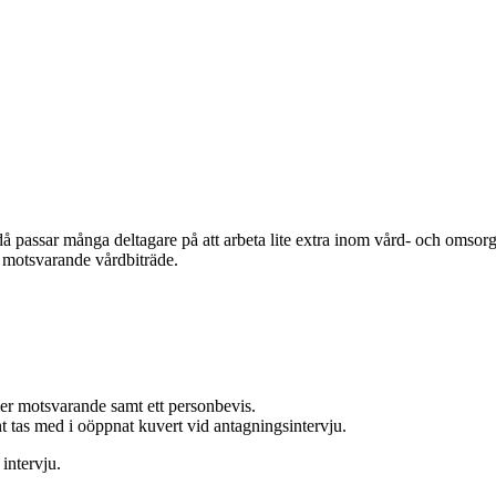
å passar många deltagare på att arbeta lite extra inom vård- och omsorg.
r motsvarande vårdbiträde.
ler motsvarande samt ett personbevis.
ant tas med i oöppnat kuvert vid antagningsintervju.
intervju.