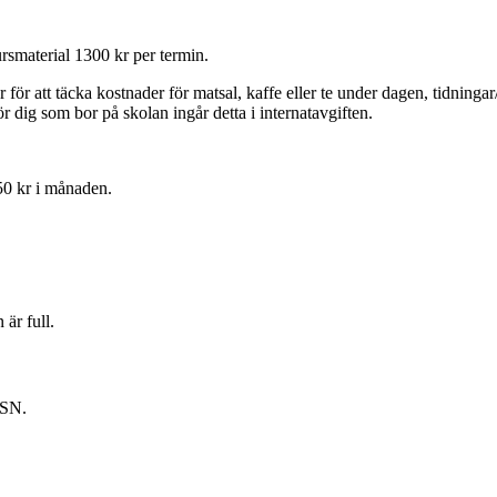
rsmaterial 1300 kr per termin.
ör att täcka kostnader för matsal, kaffe eller te under dagen, tidningar/t
dig som bor på skolan ingår detta i internatavgiften.
250 kr i månaden.
är full.
CSN.