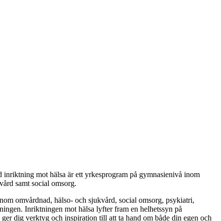
ed inriktning mot hälsa är ett yrkesprogram på gymnasienivå inom
kvård samt social omsorg.
om omvårdnad, hälso- och sjukvård, social omsorg, psykiatri,
ingen. Inriktningen mot hälsa lyfter fram en helhetssyn på
r dig verktyg och inspiration till att ta hand om både din egen och