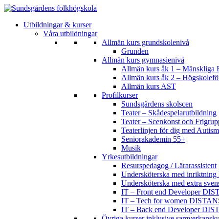
Utbildningar & kurser
Våra utbildningar
Allmän kurs grundskolenivå
Grunden
Allmän kurs gymnasienivå
Allmän kurs åk 1 – Mänskliga R
Allmän kurs åk 2 – Högskolef
Allmän kurs AST
Profilkurser
Sundsgårdens skolscen
Teater – Skådespelarutbildning
Teater – Scenkonst och Frigrup
Teaterlinjen för dig med Aut
Seniorakademin 55+
Musik
Yrkesutbildningar
Resurspedagog / Lärarassistent
Undersköterska med inriktning 
Undersköterska med extra sven
IT – Front end Developer DI
IT – Tech for women DISTAN
IT – Back end Developer DI
Övriga kurser inklusive samverkansku