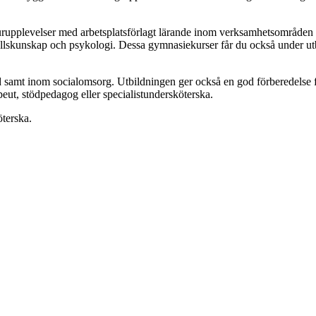
turupplevelser med arbetsplatsförlagt lärande inom verksamhetsområden d
llskunskap och psykologi. Dessa gymnasiekurser får du också under u
 samt inom socialomsorg. Utbildningen ger också en god förberedelse för
peut, stödpedagog eller specialistundersköterska.
öterska.