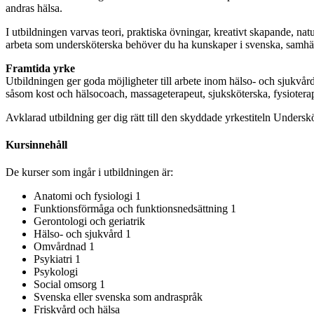
andras hälsa.
I utbildningen varvas teori, praktiska övningar, kreativt skapande, na
arbeta som undersköterska behöver du ha kunskaper i svenska, samhä
Framtida yrke
Utbildningen ger goda möjligheter till arbete inom hälso- och sjukvård
såsom kost och hälsocoach, massageterapeut, sjuksköterska, fysiotera
Avklarad utbildning ger dig rätt till den skyddade yrkestiteln Undersk
Kursinnehåll
De kurser som ingår i utbildningen är:
Anatomi och fysiologi 1
Funktionsförmåga och funktionsnedsättning 1
Gerontologi och geriatrik
Hälso- och sjukvård 1
Omvårdnad 1
Psykiatri 1
Psykologi
Social omsorg 1
Svenska eller svenska som andraspråk
Friskvård och hälsa