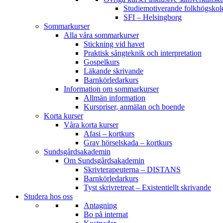
Studiemotiverande folkhögsko
SFI – Helsingborg
Sommarkurser
Alla våra sommarkurser
Stickning vid havet
Praktisk sångteknik och interpretation
Gospelkurs
Läkande skrivande
Barnkörledarkurs
Information om sommarkurser
Allmän information
Kurspriser, anmälan och boende
Korta kurser
Våra korta kurser
Afasi – kortkurs
Grav hörselskada – kortkurs
Sundsgårdsakademin
Om Sundsgårdsakademin
Skrivterapeuterna – DISTANS
Barnkörledarkurs
Tyst skrivretreat – Existentiellt skrivande
Studera hos oss
Antagning
Bo på internat