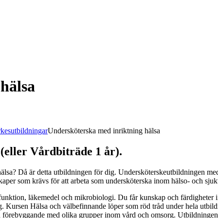
hälsa
kesutbildningar
Undersköterska med inriktning hälsa
(eller Vårdbiträde 1 år).
 hälsa? Då är detta utbildningen för dig. Undersköterskeutbildningen m
kaper som krävs för att arbeta som undersköterska inom hälso- och sju
ktion, läkemedel och mikrobiologi. Du får kunskap och färdigheter in
. Kursen Hälsa och välbefinnande löper som röd tråd under hela utbildn
 förebyggande med olika grupper inom vård och omsorg. Utbildningen ge