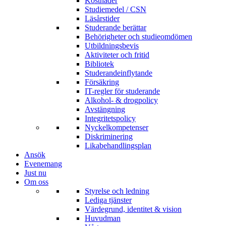
Kostnader
Studiemedel / CSN
Läsårstider
Studerande berättar
Behörigheter och studieomdömen
Utbildningsbevis
Aktiviteter och fritid
Bibliotek
Studerandeinflytande
Försäkring
IT-regler för studerande
Alkohol- & drogpolicy
Avstängning
Integritetspolicy
Nyckelkompetenser
Diskriminering
Likabehandlingsplan
Ansök
Evenemang
Just nu
Om oss
Styrelse och ledning
Lediga tjänster
Värdegrund, identitet & vision
Huvudman