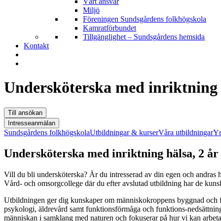
Vårt ansvar
Miljö
Föreningen Sundsgårdens folkhögskola
Kamratförbundet
Tillgänglighet – Sundsgårdens hemsida
Kontakt
Undersköterska med inriktning 
Till ansökan
Intresseanmälan
Sundsgårdens folkhögskola
Utbildningar & kurser
Våra utbildningar
Yr
Undersköterska med inriktning hälsa, 2 år 
Vill du bli undersköterska? Är du intresserad av din egen och andras
Vård- och omsorgcollege där du efter avslutad utbildning har de kuns
Utbildningen ger dig kunskaper om människokroppens byggnad och fun
psykologi, äldrevård samt funktionsförmåga och funktions-nedsättning
människan i samklang med naturen och fokuserar på hur vi kan arbeta