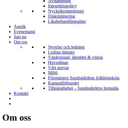
Avstängning
Integritetspolicy
Nyckelkompetenser
Diskriminering
Likabehandlingsplan
Ansök
Evenemang
Just nu
Om oss
Styrelse och ledning
Lediga tjänster
Värdegrund, identitet & vision
Huvudman
Vårt ansvar
Miljö
Föreningen Sundsgårdens folkhögskola
Kamratförbundet
Tillgänglighet – Sundsgårdens hemsida
Kontakt
Om oss