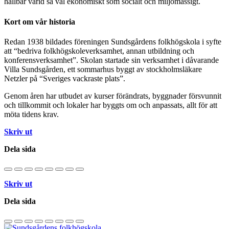
hållbar värld så väl ekonomiskt som socialt och miljömässigt.
Kort om vår historia
Redan 1938 bildades föreningen Sundsgårdens folkhögskola i syfte
att “bedriva folkhögskoleverksamhet, annan utbildning och
konferensverksamhet”. Skolan startade sin verksamhet i dåvarande
Villa Sundsgården, ett sommarhus byggt av stockholmsläkare
Netzler på “Sveriges vackraste plats”.
Genom åren har utbudet av kurser förändrats, byggnader försvunnit
och tillkommit och lokaler har byggts om och anpassats, allt för att
möta tidens krav.
Skriv ut
Dela sida
Skriv ut
Dela sida