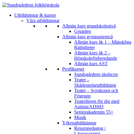
Utbildningar & kurser
Våra utbildningar
Allmän kurs grundskolenivå
Grunden
Allmän kurs gymnasienivå
Allmän kurs åk 1 – Mänskliga
Rättigheter
Allmän kurs åk 2 –
Högskoleförberedande
Allmän kurs AST
Profilkurser
Sundsgårdens skolscen
Teater –
Skådespelarutbildning
Teater – Scenkonst och
Frigrupp
Teaterlinjen för dig med
Autism/ADHD
Seniorakademin 55+
Musik
Yrkesutbildningar
Resurspedagog /
Lärarassistent