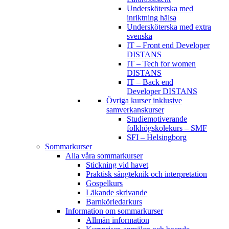
Undersköterska med
inriktning hälsa
Undersköterska med extra
svenska
IT – Front end Developer
DISTANS
IT – Tech for women
DISTANS
IT – Back end
Developer DISTANS
Övriga kurser inklusive
samverkanskurser
Studiemotiverande
folkhögskolekurs – SMF
SFI – Helsingborg
Sommarkurser
Alla våra sommarkurser
Stickning vid havet
Praktisk sångteknik och interpretation
Gospelkurs
Läkande skrivande
Barnkörledarkurs
Information om sommarkurser
Allmän information