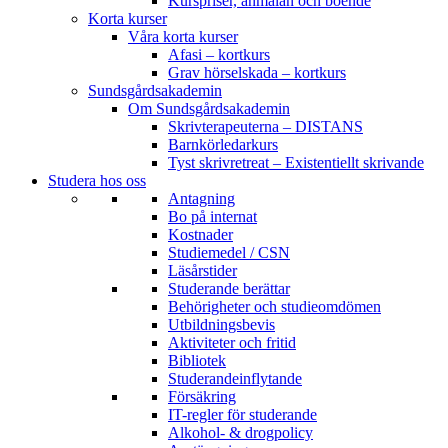
Kurspriser, anmälan och boende
Korta kurser
Våra korta kurser
Afasi – kortkurs
Grav hörselskada – kortkurs
Sundsgårdsakademin
Om Sundsgårdsakademin
Skrivterapeuterna – DISTANS
Barnkörledarkurs
Tyst skrivretreat – Existentiellt skrivande
Studera hos oss
Antagning
Bo på internat
Kostnader
Studiemedel / CSN
Läsårstider
Studerande berättar
Behörigheter och studieomdömen
Utbildningsbevis
Aktiviteter och fritid
Bibliotek
Studerandeinflytande
Försäkring
IT-regler för studerande
Alkohol- & drogpolicy