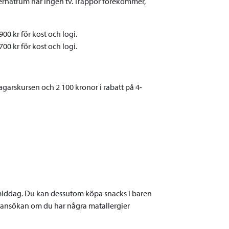
ternatrum har ingen tv. Trappor förekommer,
0 kr för kost och logi.
0 kr för kost och logi.
agarskursen och 2 100 kronor i rabatt på 4-
 middag. Du kan dessutom köpa snacks i baren
id ansökan om du har några matallergier