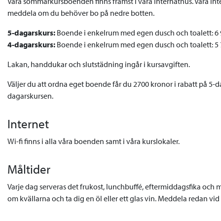
Våra sommarkursboenden finns främst i våra internathus. Våra in
meddela om du behöver bo på nedre botten.
5-dagarskurs:
Boende i enkelrum med egen dusch och toalett: 6 90
4-dagarskurs:
Boende i enkelrum med egen dusch och toalett: 5 70
Lakan, handdukar och slutstädning ingår i kursavgiften.
Väljer du att ordna eget boende får du 2700 kronor i rabatt på 5-d
dagarskursen.
Internet
Wi-fi finns i alla våra boenden samt i våra kurslokaler.
Måltider
Varje dag serveras det frukost, lunchbuffé, eftermiddagsfika och
om kvällarna och ta dig en öl eller ett glas vin. Meddela redan v