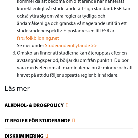
kommer då att bedöma om ditt ärende har hanterats
korrekt enligt vår studeranderättsliga standard. FSR kan
också yttra sig om våra regler är tydliga och
ändamålsenliga och granska vårt agerande utifrån ett
studerandeperspektiv. E-postadressen till FSR är
fsr@folkbildning.net
Se mer under
Studerandeinflytande >>
Om skolan finner att studierna kan återupptas efter en
avstängningsperiod, börjar du om från punkt 1. Du bör
vara medveten om att marginalerna nu är mindre och att
kravet på att du följer uppsatta regler blir hårdare.
Läs mer
ALKOHOL- & DROGPOLICY
IT-REGLER FÖR STUDERANDE
DISKRIMINERING