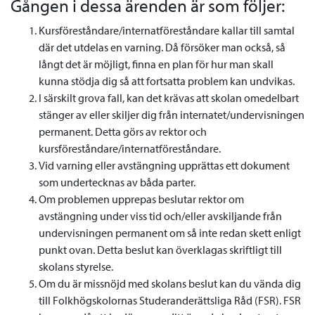
Gången i dessa ärenden är som följer:
Kursföreståndare/internatföreståndare kallar till samtal
där det utdelas en varning. Då försöker man också, så
långt det är möjligt, finna en plan för hur man skall
kunna stödja dig så att fortsatta problem kan undvikas.
I särskilt grova fall, kan det krävas att skolan omedelbart
stänger av eller skiljer dig från internatet/undervisningen
permanent. Detta görs av rektor och
kursföreståndare/internatföreståndare.
Vid varning eller avstängning upprättas ett dokument
som undertecknas av båda parter.
Om problemen upprepas beslutar rektor om
avstängning under viss tid och/eller avskiljande från
undervisningen permanent om så inte redan skett enligt
punkt ovan. Detta beslut kan överklagas skriftligt till
skolans styrelse.
Om du är missnöjd med skolans beslut kan du vända dig
till Folkhögskolornas Studeranderättsliga Råd (FSR). FSR