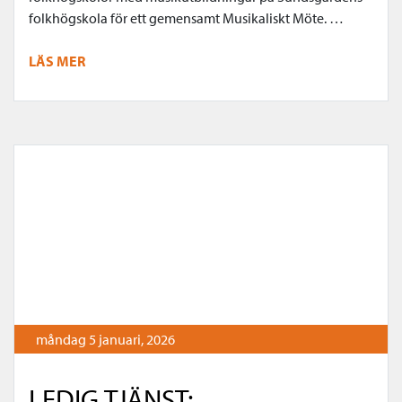
folkhögskola för ett gemensamt Musikaliskt Möte. …
LÄS MER
måndag 5 januari, 2026
LEDIG TJÄNST: