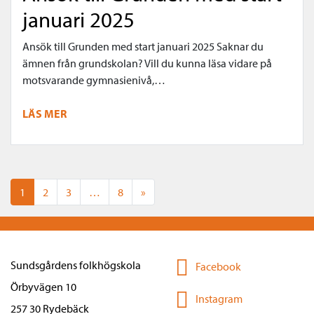
januari 2025
Ansök till Grunden med start januari 2025 Saknar du
ämnen från grundskolan? Vill du kunna läsa vidare på
motsvarande gymnasienivå,…
LÄS MER
Posts navigation
1
2
3
…
8
»
Sundsgårdens folkhögskola
Facebook
Örbyvägen 10
Instagram
257 30 Rydebäck