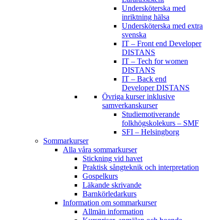
Undersköterska med
inriktning hälsa
Undersköterska med extra
svenska
IT – Front end Developer
DISTANS
IT – Tech for women
DISTANS
IT – Back end
Developer DISTANS
Övriga kurser inklusive
samverkanskurser
Studiemotiverande
folkhögskolekurs – SMF
SFI – Helsingborg
Sommarkurser
Alla våra sommarkurser
Stickning vid havet
Praktisk sångteknik och interpretation
Gospelkurs
Läkande skrivande
Barnkörledarkurs
Information om sommarkurser
Allmän information