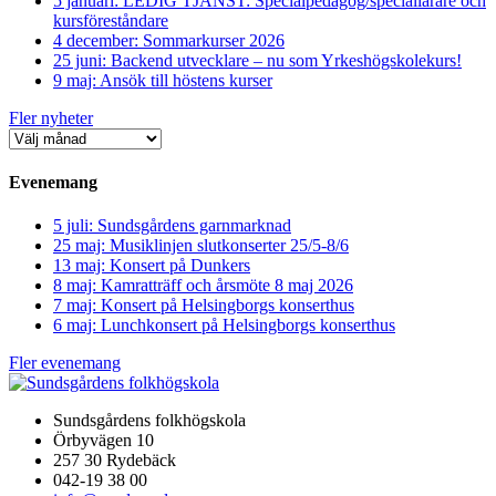
5 januari: LEDIG TJÄNST: Specialpedagog/speciallärare och
kursföreståndare
4 december: Sommarkurser 2026
25 juni: Backend utvecklare – nu som Yrkeshögskolekurs!
9 maj: Ansök till höstens kurser
Fler nyheter
Evenemang
5 juli: Sundsgårdens garnmarknad
25 maj: Musiklinjen slutkonserter 25/5-8/6
13 maj: Konsert på Dunkers
8 maj: Kamratträff och årsmöte 8 maj 2026
7 maj: Konsert på Helsingborgs konserthus
6 maj: Lunchkonsert på Helsingborgs konserthus
Fler evenemang
Sundsgårdens folkhögskola
Örbyvägen 10
257 30 Rydebäck
042-19 38 00