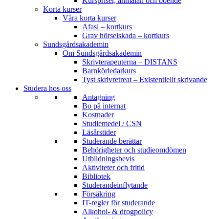
Kurspriser, anmälan och boende
Korta kurser
Våra korta kurser
Afasi – kortkurs
Grav hörselskada – kortkurs
Sundsgårdsakademin
Om Sundsgårdsakademin
Skrivterapeuterna – DISTANS
Barnkörledarkurs
Tyst skrivretreat – Existentiellt skrivande
Studera hos oss
Antagning
Bo på internat
Kostnader
Studiemedel / CSN
Läsårstider
Studerande berättar
Behörigheter och studieomdömen
Utbildningsbevis
Aktiviteter och fritid
Bibliotek
Studerandeinflytande
Försäkring
IT-regler för studerande
Alkohol- & drogpolicy