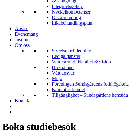
Avstängning
Integritetspolicy
Nyckelkompetenser
Diskriminering
Likabehandlingsplan
Ansök
Evenemang
Just nu
Om oss
Styrelse och ledning
Lediga tjänster
Värdegrund, identitet & vision
Huvudman
Vårt ansvar
Miljö
Föreningen Sundsgårdens folkhögskola
Kamratförbundet
Tillgänglighet – Sundsgårdens hemsida
Kontakt
Boka studiebesök