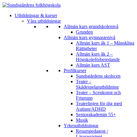
Utbildningar & kurser
Våra utbildningar
Allmän kurs grundskolenivå
Grunden
Allmän kurs gymnasienivå
Allmän kurs åk 1 – Mänskliga
Rättigheter
Allmän kurs åk 2 –
Högskoleförberedande
Allmän kurs AST
Profilkurser
Sundsgårdens skolscen
Teater –
Skådespelarutbildning
Teater – Scenkonst och
Frigrupp
Teaterlinjen för dig med
Autism/ADHD
Seniorakademin 55+
Musik
Yrkesutbildningar
Resurspedagog /
Lärarassistent