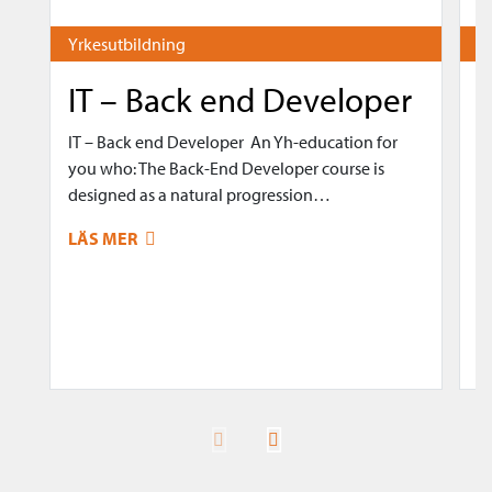
Yrkesutbildning
Y
IT – Back end Developer
IT – Back end Developer An Yh-education for
you who: The Back-End Developer course is
U
designed as a natural progression…
y
k
LÄS MER
s
at
y
L