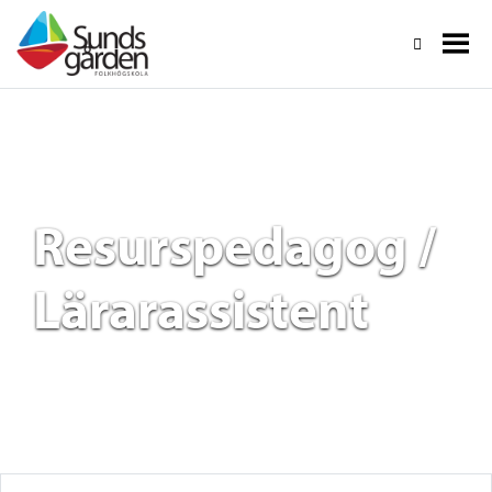
Resurspedagog /
Lärarassistent