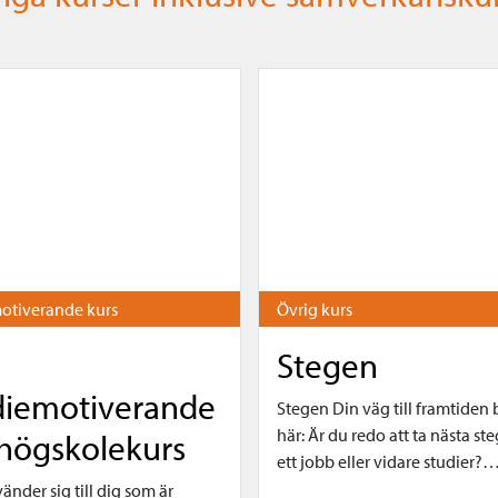
otiverande kurs
Övrig kurs
F
Stegen
diemotiverande
Stegen Din väg till framtiden 
här: Är du redo att ta nästa st
khögskolekurs
ett jobb eller vidare studier?
änder sig till dig som är