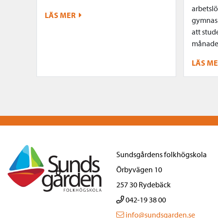
arbetslö
LÄS MER
gymnasi
att stud
månader
LÄS M
Sundsgårdens folkhögskola
Örbyvägen 10
257 30 Rydebäck
042-19 38 00
info@sundsgarden.se