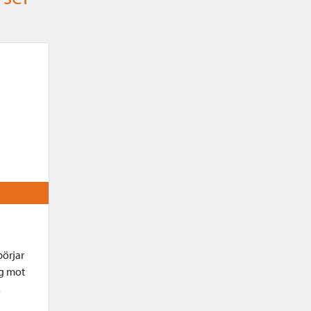
börjar
eg mot
…