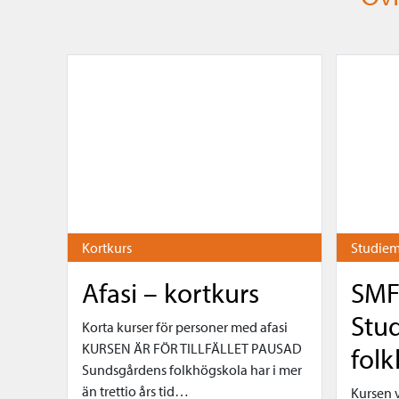
Kortkurs
Studiem
Afasi – kortkurs
SM
Stu
Korta kurser för personer med afasi
KURSEN ÄR FÖR TILLFÄLLET PAUSAD
fol
Sundsgårdens folkhögskola har i mer
än trettio års tid…
Kursen v