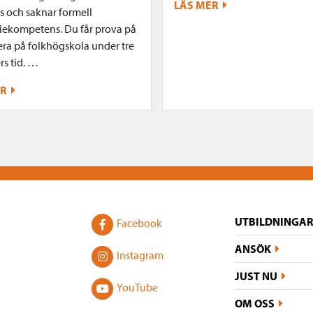
LÄS MER
s och saknar formell
ekompetens. Du får prova på
era på folkhögskola under tre
s tid. …
ER
UTBILDNINGAR
Facebook
ANSÖK
Instagram
JUST NU
YouTube
OM OSS