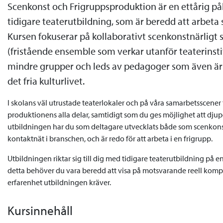
Scenkonst och Frigruppsproduktion är en ettårig p
tidigare teaterutbildning, som är beredd att arbet
Kursen fokuserar på kollaborativt scenkonstnärligt 
(fristående ensemble som verkar utanför teaterinsti
mindre grupper och leds av pedagoger som även är a
det fria kulturlivet.
I skolans väl utrustade teaterlokaler och på våra samarbetsscene
produktionens alla delar, samtidigt som du ges möjlighet att djup
utbildningen har du som deltagare utvecklats både som scenkons
kontaktnät i branschen, och är redo för att arbeta i en frigrupp.
Utbildningen riktar sig till dig med tidigare teaterutbildning på
detta behöver du vara beredd att visa på motsvarande reell kompe
erfarenhet utbildningen kräver.
Kursinnehåll