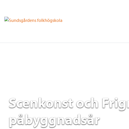
Scenkonst och Fri
påbyggnadsår