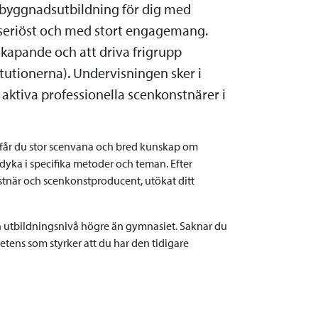
åbyggnadsutbildning för dig med
a seriöst och med stort engagemang.
skapande och att driva frigrupp
tutionerna). Undervisningen sker i
ktiva professionella scenkonstnärer i
r får du stor scenvana och bred kunskap om
dyka i specifika metoder och teman. Efter
tnär och scenkonstproducent, utökat ditt
 en utbildningsnivå högre än gymnasiet. Saknar du
tens som styrker att du har den tidigare