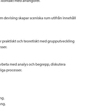
h kontakt med arrangörer.
nom devising skapar sceniska rum utifrån innehåll
ar praktiskt och teoretiskt med grupputveckling
sser.
 arbeta med analys och begrepp, diskutera
liga processer.
ng.
ang.