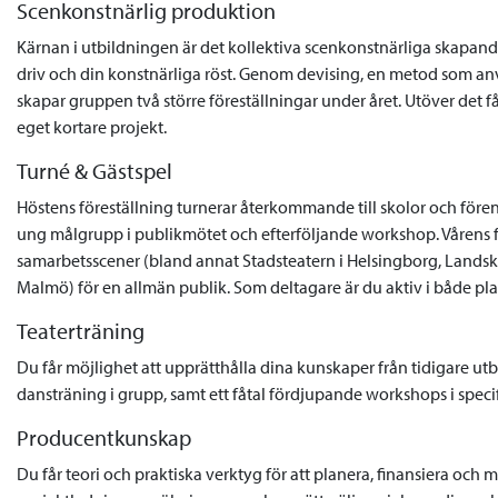
Scenkonstnärlig produktion
Kärnan i utbildningen är det kollektiva scenkonstnärliga skapandet
driv och din konstnärliga röst. Genom devising, en metod som an
skapar gruppen två större föreställningar under året. Utöver det få
eget kortare projekt.
Turné & Gästspel
Höstens föreställning turnerar återkommande till skolor och före
ung målgrupp i publikmötet och efterföljande workshop. Vårens f
samarbetsscener (bland annat Stadsteatern i Helsingborg, Landskr
Malmö) för en allmän publik. Som deltagare är du aktiv i både pla
Teaterträning
Du får möjlighet att upprätthålla dina kunskaper från tidigare u
dansträning i grupp, samt ett fåtal fördjupande workshops i speci
Producentkunskap
Du får teori och praktiska verktyg för att planera, finansiera och