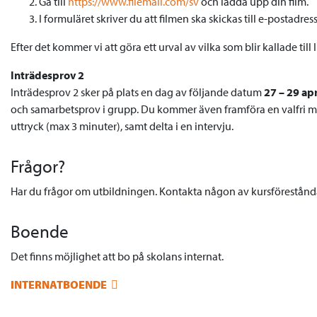
Gå till
https://www.filemail.com/sv
och ladda upp din film.
I formuläret skriver du att filmen ska skickas till e-postadre
Efter det kommer vi att göra ett urval av vilka som blir kallade till
Inträdesprov 2
Inträdesprov 2 sker på plats en dag av följande datum
27 – 29 ap
och samarbetsprov i grupp. Du kommer även framföra en valfri m
uttryck (max 3 minuter), samt delta i en intervju.
Frågor?
Har du frågor om utbildningen. Kontakta någon av kursförestånd
Boende
Det finns möjlighet att bo på skolans internat.
INTERNATBOENDE