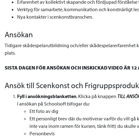
Erfarenhet av kollektivt skapande och fördjupad förståelse 
Verktyg för samarbete, kommunikation och konstnärligt le
Nya kontakter i scenkonstbranschen.
Ansökan
Tidigare skådespelarutbildning och/eller skådespelarerfarenhet k
plats.
SISTA DAGEN FÖR ANSÖKAN OCH INSKICKAD VIDEO ÄR 12 A
Ansök till Scenkonst och Frigruppsprodukt
Fyll i ansökningsblanketten
. Klicka på knappen
TILL ANSÖ
I ansökan på Schoolsoft bifogar du:
Ett foto av dig
Ett personligt brev där du motiverar varför du vill g
inte vara inom ramen för kursen, tänk fritt) du skulle v
Personbevis