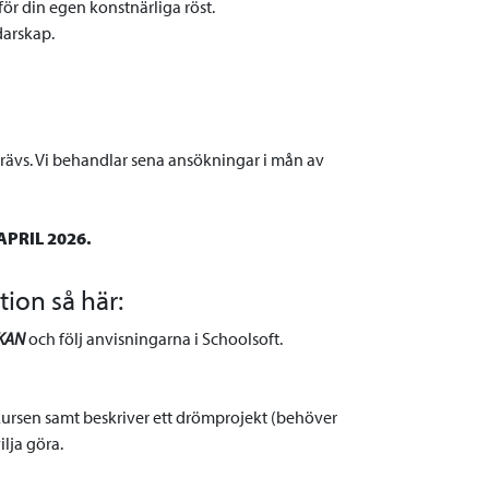
för din egen konstnärliga röst.
darskap.
rävs. Vi behandlar sena ansökningar i mån av
PRIL 2026.
ion så här:
KAN
och följ anvisningarna i Schoolsoft.
å kursen samt beskriver ett drömprojekt (behöver
ilja göra.