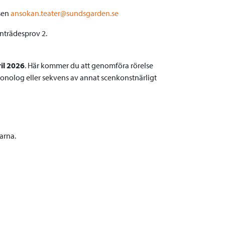
ssen
ansokan.teater@sundsgarden.se
 Inträdesprov 2.
ril 2026
. Här kommer du att genomföra rörelse
onolog eller sekvens av annat scenkonstnärligt
arna.