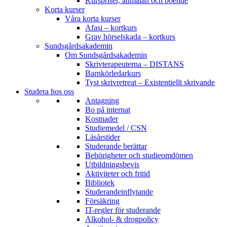
Kurspriser, anmälan och boende
Korta kurser
Våra korta kurser
Afasi – kortkurs
Grav hörselskada – kortkurs
Sundsgårdsakademin
Om Sundsgårdsakademin
Skrivterapeuterna – DISTANS
Barnkörledarkurs
Tyst skrivretreat – Existentiellt skrivande
Studera hos oss
Antagning
Bo på internat
Kostnader
Studiemedel / CSN
Läsårstider
Studerande berättar
Behörigheter och studieomdömen
Utbildningsbevis
Aktiviteter och fritid
Bibliotek
Studerandeinflytande
Försäkring
IT-regler för studerande
Alkohol- & drogpolicy