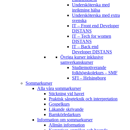
Undersköterska med
inriktning hälsa
Undersköterska med extra
svenska
IT – Front end Developer
DISTANS
IT – Tech for women
DISTANS
IT – Back end
Developer DISTANS
Övriga kurser inklusive
samverkanskurser
Studiemotiverande
folkhögskolekurs – SMF
SFI – Helsingborg
Sommarkurser
Alla våra sommarkurser
Stickning vid havet
Praktisk sångteknik och interpretation
Gospelkurs
Läkande skrivande
Barnkörledarkurs
Information om sommarkurser
Allmän information