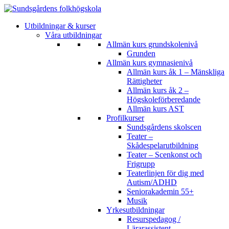
Utbildningar & kurser
Våra utbildningar
Allmän kurs grundskolenivå
Grunden
Allmän kurs gymnasienivå
Allmän kurs åk 1 – Mänskliga
Rättigheter
Allmän kurs åk 2 –
Högskoleförberedande
Allmän kurs AST
Profilkurser
Sundsgårdens skolscen
Teater –
Skådespelarutbildning
Teater – Scenkonst och
Frigrupp
Teaterlinjen för dig med
Autism/ADHD
Seniorakademin 55+
Musik
Yrkesutbildningar
Resurspedagog /
Lärarassistent