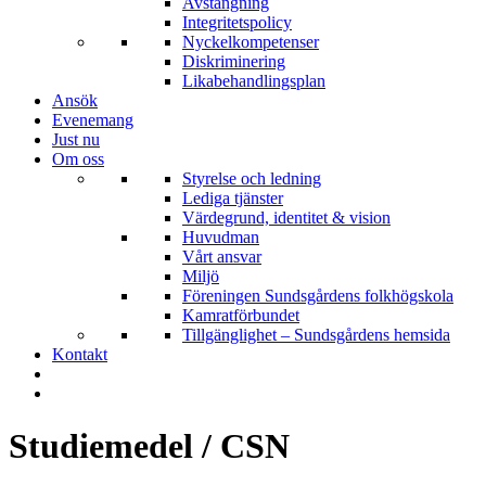
Avstängning
Integritetspolicy
Nyckelkompetenser
Diskriminering
Likabehandlingsplan
Ansök
Evenemang
Just nu
Om oss
Styrelse och ledning
Lediga tjänster
Värdegrund, identitet & vision
Huvudman
Vårt ansvar
Miljö
Föreningen Sundsgårdens folkhögskola
Kamratförbundet
Tillgänglighet – Sundsgårdens hemsida
Kontakt
Studiemedel / CSN