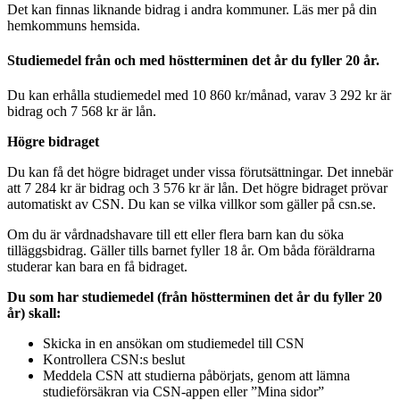
Det kan finnas liknande bidrag i andra kommuner. Läs mer på din
hemkommuns hemsida.
Studiemedel från och med höstterminen det år du fyller 20 år.
Du kan erhålla studiemedel med 10 860 kr/månad, varav 3 292 kr är
bidrag och 7 568 kr är lån.
Högre bidraget
Du kan få det högre bidraget under vissa förutsättningar. Det innebär
att 7 284 kr är bidrag och 3 576 kr är lån. Det högre bidraget prövar
automatiskt av CSN. Du kan se vilka villkor som gäller på csn.se.
Om du är vårdnadshavare till ett eller flera barn kan du söka
tilläggsbidrag. Gäller tills barnet fyller 18 år. Om båda föräldrarna
studerar kan bara en få bidraget.
Du som har studiemedel (från höstterminen det år du fyller 20
år) skall:
Skicka in en ansökan om studiemedel till CSN
Kontrollera CSN:s beslut
Meddela CSN att studierna påbörjats, genom att lämna
studieförsäkran via CSN-appen eller ”Mina sidor”