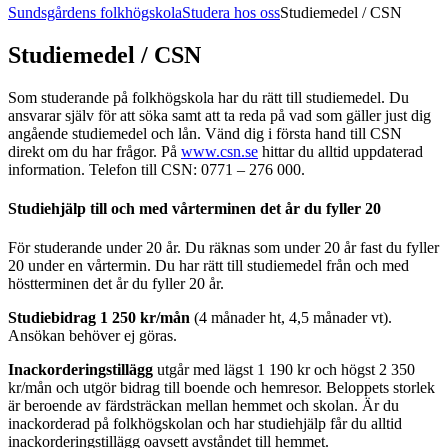
Sundsgårdens folkhögskola
Studera hos oss
Studiemedel / CSN
Studiemedel / CSN
Som studerande på folkhögskola har du rätt till studiemedel. Du
ansvarar själv för att söka samt att ta reda på vad som gäller just dig
angående studiemedel och lån. Vänd dig i första hand till CSN
direkt om du har frågor. På
www.csn.se
hittar du alltid uppdaterad
information. Telefon till CSN: 0771 – 276 000.
Studiehjälp till och med vårterminen det år du fyller 20
För studerande under 20 år. Du räknas som under 20 år fast du fyller
20 under en vårtermin. Du har rätt till studiemedel från och med
höstterminen det år du fyller 20 år.
Studiebidrag 1 250 kr/mån
(4 månader ht, 4,5 månader vt).
Ansökan behöver ej göras.
Inackorderingstillägg
utgår med lägst 1 190 kr och högst 2 350
kr/mån och utgör bidrag till boende och hemresor. Beloppets storlek
är beroende av färdsträckan mellan hemmet och skolan. Är du
inackorderad på folkhögskolan och har studiehjälp får du alltid
inackorderingstillägg oavsett avståndet till hemmet.