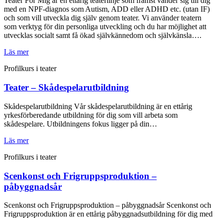
Teater För Mig är en ettårig teaterlinje som främst vänder sig till dig
med en NPF-diagnos som Autism, ADD eller ADHD etc. (utan IF)
och som vill utveckla dig själv genom teater. Vi använder teatern
som verktyg för din personliga utveckling och du har möjlighet att
utvecklas socialt samt få ökad självkännedom och självkänsla….
Läs mer
Profilkurs i teater
Teater – Skådespelarutbildning
Skådespelarutbildning Vår skådespelarutbildning är en ettårig
yrkesförberedande utbildning för dig som vill arbeta som
skådespelare. Utbildningens fokus ligger på din…
Läs mer
Profilkurs i teater
Scenkonst och Frigruppsproduktion –
påbyggnadsår
Scenkonst och Frigruppsproduktion – påbyggnadsår Scenkonst och
Frigruppsproduktion är en ettårig påbyggnadsutbildning för dig med