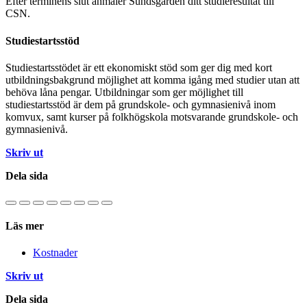
Efter terminens slut anmäler Sundsgården ditt studieresultat till
CSN.
Studiestartsstöd
Studiestartsstödet är ett ekonomiskt stöd som ger dig med kort
utbildningsbakgrund möjlighet att komma igång med studier utan att
behöva låna pengar. Utbildningar som ger möjlighet till
studiestartsstöd är dem på grundskole- och gymnasienivå inom
komvux, samt kurser på folkhögskola motsvarande grundskole- och
gymnasienivå.
Skriv ut
Dela sida
Läs mer
Kostnader
Skriv ut
Dela sida