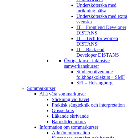
Undersköterska med
inriktning hälsa
Undersköterska med extra
svenska
IT – Front end Developer
DISTANS
IT – Tech for women
DISTANS
IT – Back end
Developer DISTANS
Övriga kurser inklusive
samverkanskurser
Studiemotiverande
folkhögskolekurs – SMF
SFI – Helsingborg
Sommarkurser
Alla våra sommarkurser
Stickning vid havet
Praktisk sångteknik och interpretation
Gospelkurs
Läkande skrivande
Barnkörledarkurs
Information om sommarkurser
Allmän information