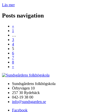
Läs mer
Posts navigation
«
1
…
3
4
5
6
7
8
»
Sundsgårdens folkhögskola
Örbyvägen 10
257 30 Rydebäck
042-19 38 00
info@sundsgarden.se
Facebook