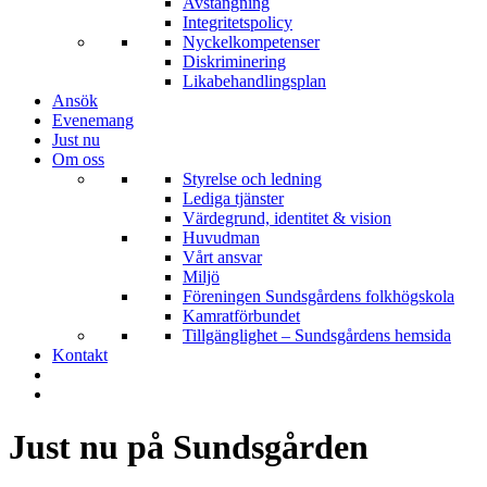
Avstängning
Integritetspolicy
Nyckelkompetenser
Diskriminering
Likabehandlingsplan
Ansök
Evenemang
Just nu
Om oss
Styrelse och ledning
Lediga tjänster
Värdegrund, identitet & vision
Huvudman
Vårt ansvar
Miljö
Föreningen Sundsgårdens folkhögskola
Kamratförbundet
Tillgänglighet – Sundsgårdens hemsida
Kontakt
Just nu på Sundsgården