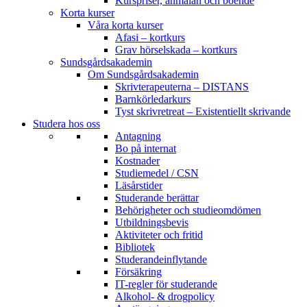
Kurspriser, anmälan och boende
Korta kurser
Våra korta kurser
Afasi – kortkurs
Grav hörselskada – kortkurs
Sundsgårdsakademin
Om Sundsgårdsakademin
Skrivterapeuterna – DISTANS
Barnkörledarkurs
Tyst skrivretreat – Existentiellt skrivande
Studera hos oss
Antagning
Bo på internat
Kostnader
Studiemedel / CSN
Läsårstider
Studerande berättar
Behörigheter och studieomdömen
Utbildningsbevis
Aktiviteter och fritid
Bibliotek
Studerandeinflytande
Försäkring
IT-regler för studerande
Alkohol- & drogpolicy