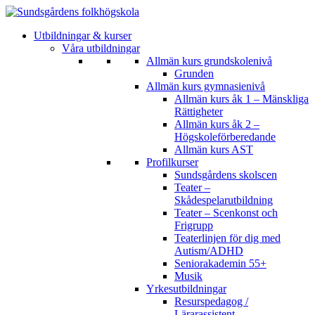
Utbildningar & kurser
Våra utbildningar
Allmän kurs grundskolenivå
Grunden
Allmän kurs gymnasienivå
Allmän kurs åk 1 – Mänskliga
Rättigheter
Allmän kurs åk 2 –
Högskoleförberedande
Allmän kurs AST
Profilkurser
Sundsgårdens skolscen
Teater –
Skådespelarutbildning
Teater – Scenkonst och
Frigrupp
Teaterlinjen för dig med
Autism/ADHD
Seniorakademin 55+
Musik
Yrkesutbildningar
Resurspedagog /
Lärarassistent