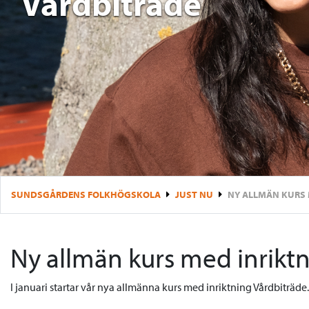
Vårdbiträde
SUNDSGÅRDENS FOLKHÖGSKOLA
JUST NU
NY ALLMÄN KURS 
Ny allmän kurs med inrikt
I januari startar vår nya allmänna kurs med inriktning Vårdbiträde.