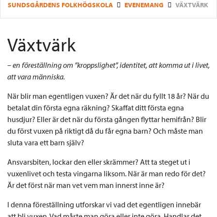
SUNDSGÅRDENS FOLKHÖGSKOLA
EVENEMANG
VÄXTVÄRK
Växtvärk
– en föreställning om ”kroppslighet”, identitet, att komma ut i livet,
att vara människa.
När blir man egentligen vuxen? Är det när du fyllt 18 år? När du
betalat din första egna räkning? Skaffat ditt första egna
husdjur? Eller är det när du första gången flyttar hemifrån? Blir
du först vuxen på riktigt då du får egna barn? Och måste man
sluta vara ett barn själv?
Ansvarsbiten, lockar den eller skrämmer? Att ta steget ut i
vuxenlivet och testa vingarna liksom. När är man redo för det?
Är det först när man vet vem man innerst inne är?
I denna föreställning utforskar vi vad det egentligen innebär
att bli vuxen. Vad måste man göra eller inte göra. Handlar det