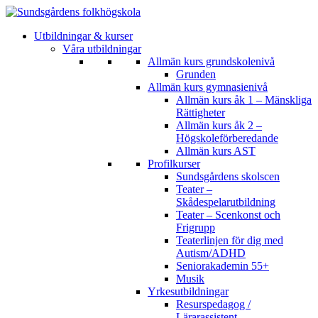
Utbildningar & kurser
Våra utbildningar
Allmän kurs grundskolenivå
Grunden
Allmän kurs gymnasienivå
Allmän kurs åk 1 – Mänskliga
Rättigheter
Allmän kurs åk 2 –
Högskoleförberedande
Allmän kurs AST
Profilkurser
Sundsgårdens skolscen
Teater –
Skådespelarutbildning
Teater – Scenkonst och
Frigrupp
Teaterlinjen för dig med
Autism/ADHD
Seniorakademin 55+
Musik
Yrkesutbildningar
Resurspedagog /
Lärarassistent