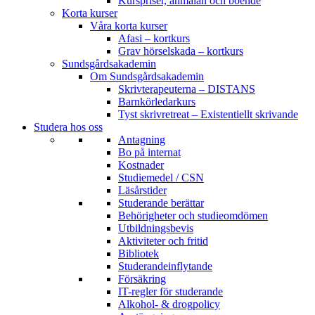
Kurspriser, anmälan och boende
Korta kurser
Våra korta kurser
Afasi – kortkurs
Grav hörselskada – kortkurs
Sundsgårdsakademin
Om Sundsgårdsakademin
Skrivterapeuterna – DISTANS
Barnkörledarkurs
Tyst skrivretreat – Existentiellt skrivande
Studera hos oss
Antagning
Bo på internat
Kostnader
Studiemedel / CSN
Läsårstider
Studerande berättar
Behörigheter och studieomdömen
Utbildningsbevis
Aktiviteter och fritid
Bibliotek
Studerandeinflytande
Försäkring
IT-regler för studerande
Alkohol- & drogpolicy