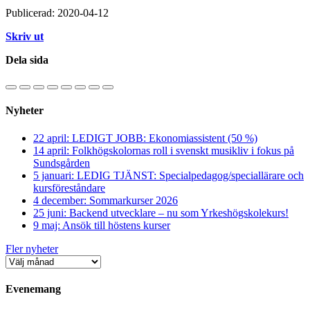
Publicerad: 2020-04-12
Skriv ut
Dela sida
Nyheter
22 april: LEDIGT JOBB: Ekonomiassistent (50 %)
14 april: Folkhögskolornas roll i svenskt musikliv i fokus på
Sundsgården
5 januari: LEDIG TJÄNST: Specialpedagog/speciallärare och
kursföreståndare
4 december: Sommarkurser 2026
25 juni: Backend utvecklare – nu som Yrkeshögskolekurs!
9 maj: Ansök till höstens kurser
Fler nyheter
Evenemang