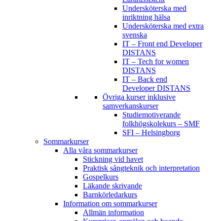
Undersköterska med
inriktning hälsa
Undersköterska med extra
svenska
IT – Front end Developer
DISTANS
IT – Tech for women
DISTANS
IT – Back end
Developer DISTANS
Övriga kurser inklusive
samverkanskurser
Studiemotiverande
folkhögskolekurs – SMF
SFI – Helsingborg
Sommarkurser
Alla våra sommarkurser
Stickning vid havet
Praktisk sångteknik och interpretation
Gospelkurs
Läkande skrivande
Barnkörledarkurs
Information om sommarkurser
Allmän information