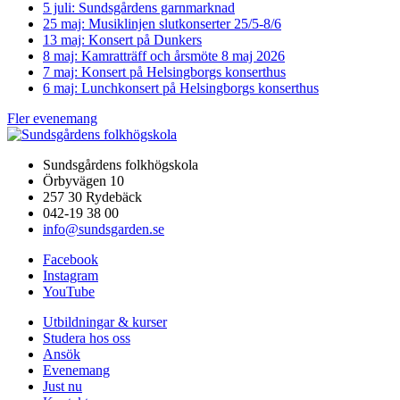
5 juli: Sundsgårdens garnmarknad
25 maj: Musiklinjen slutkonserter 25/5-8/6
13 maj: Konsert på Dunkers
8 maj: Kamratträff och årsmöte 8 maj 2026
7 maj: Konsert på Helsingborgs konserthus
6 maj: Lunchkonsert på Helsingborgs konserthus
Fler evenemang
Sundsgårdens folkhögskola
Örbyvägen 10
257 30 Rydebäck
042-19 38 00
info@sundsgarden.se
Facebook
Instagram
YouTube
Utbildningar & kurser
Studera hos oss
Ansök
Evenemang
Just nu