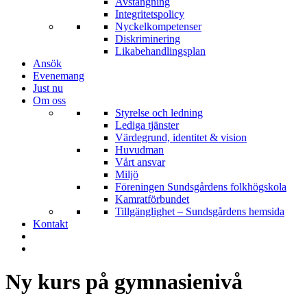
Avstängning
Integritetspolicy
Nyckelkompetenser
Diskriminering
Likabehandlingsplan
Ansök
Evenemang
Just nu
Om oss
Styrelse och ledning
Lediga tjänster
Värdegrund, identitet & vision
Huvudman
Vårt ansvar
Miljö
Föreningen Sundsgårdens folkhögskola
Kamratförbundet
Tillgänglighet – Sundsgårdens hemsida
Kontakt
Ny kurs på gymnasienivå