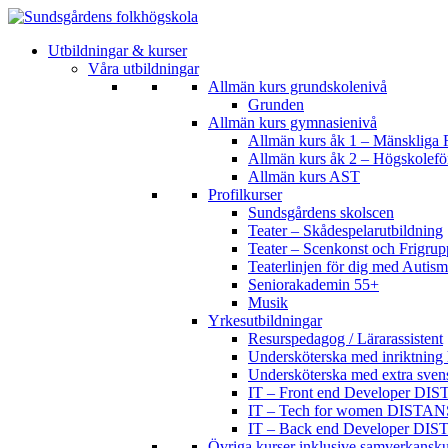
Utbildningar & kurser
Våra utbildningar
Allmän kurs grundskolenivå
Grunden
Allmän kurs gymnasienivå
Allmän kurs åk 1 – Mänskliga R
Allmän kurs åk 2 – Högskolef
Allmän kurs AST
Profilkurser
Sundsgårdens skolscen
Teater – Skådespelarutbildning
Teater – Scenkonst och Frigrup
Teaterlinjen för dig med Aut
Seniorakademin 55+
Musik
Yrkesutbildningar
Resurspedagog / Lärarassistent
Undersköterska med inriktning 
Undersköterska med extra sven
IT – Front end Developer DI
IT – Tech for women DISTAN
IT – Back end Developer DI
Övriga kurser inklusive samverkansku