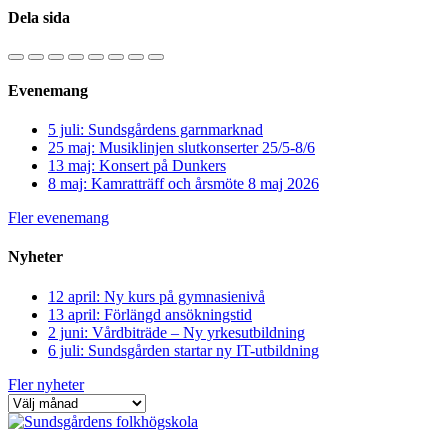
Dela sida
Evenemang
5 juli: Sundsgårdens garnmarknad
25 maj: Musiklinjen slutkonserter 25/5-8/6
13 maj: Konsert på Dunkers
8 maj: Kamratträff och årsmöte 8 maj 2026
Fler evenemang
Nyheter
12 april: Ny kurs på gymnasienivå
13 april: Förlängd ansökningstid
2 juni: Vårdbiträde – Ny yrkesutbildning
6 juli: Sundsgården startar ny IT-utbildning
Fler nyheter