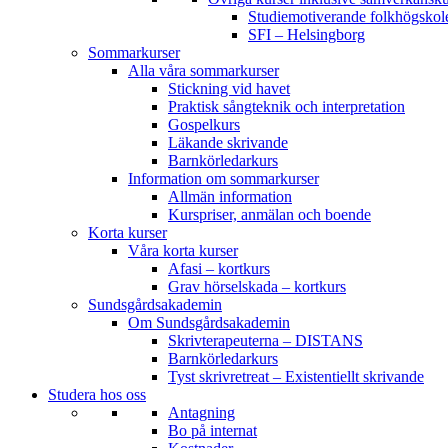
Studiemotiverande folkhögsko
SFI – Helsingborg
Sommarkurser
Alla våra sommarkurser
Stickning vid havet
Praktisk sångteknik och interpretation
Gospelkurs
Läkande skrivande
Barnkörledarkurs
Information om sommarkurser
Allmän information
Kurspriser, anmälan och boende
Korta kurser
Våra korta kurser
Afasi – kortkurs
Grav hörselskada – kortkurs
Sundsgårdsakademin
Om Sundsgårdsakademin
Skrivterapeuterna – DISTANS
Barnkörledarkurs
Tyst skrivretreat – Existentiellt skrivande
Studera hos oss
Antagning
Bo på internat