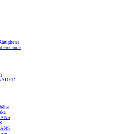
ättigheter
örberedande
p
ism/ADHD
hälsa
ska
STANS
S
STANS
rser