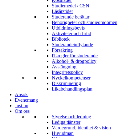
Kostnader
Studiemedel / CSN
Läsårstider
Studerande berättar
Behörigheter och studieomdömen
Utbildningsbevis
Aktiviteter och fritid
Bibliotek
Studerandeinflytande
Försäkring
IT-regler för studerande
Alkohol- & drogpolicy
Avstängning
Integritetspolicy
Nyckelkompetenser
Diskriminering
Likabehandlingsplan
Ansök
Evenemang
Just nu
Om oss
Styrelse och ledning
Lediga tjänster
Värdegrund, identitet & vision
Huvudman