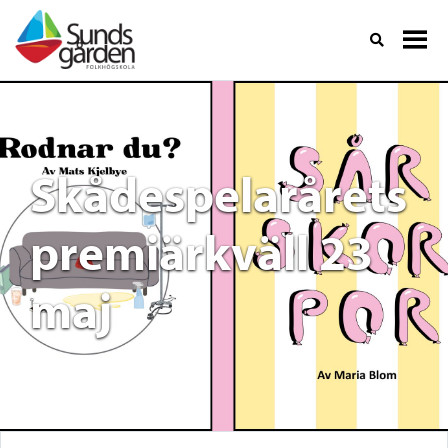
Skådespelarårets
premiärkväll 23
maj