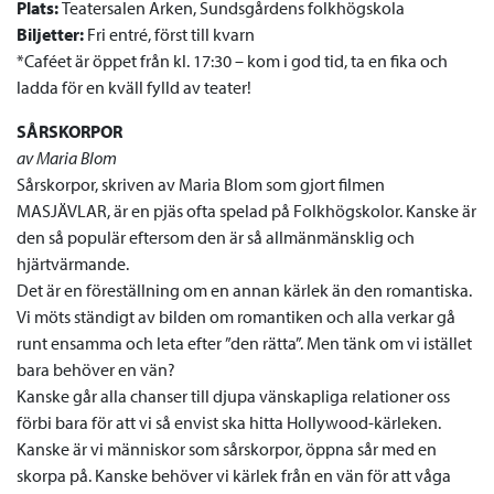
Plats:
Teatersalen Arken, Sundsgårdens folkhögskola
Biljetter:
Fri entré, först till kvarn
*Caféet är öppet från kl. 17:30 – kom i god tid, ta en fika och
ladda för en kväll fylld av teater!
SÅRSKORPOR
av Maria Blom
Sårskorpor, skriven av Maria Blom som gjort filmen
MASJÄVLAR, är en pjäs ofta spelad på Folkhögskolor. Kanske är
den så populär eftersom den är så allmänmänsklig och
hjärtvärmande.
Det är en föreställning om en annan kärlek än den romantiska.
Vi möts ständigt av bilden om romantiken och alla verkar gå
runt ensamma och leta efter ”den rätta”. Men tänk om vi istället
bara behöver en vän?
Kanske går alla chanser till djupa vänskapliga relationer oss
förbi bara för att vi så envist ska hitta Hollywood-kärleken.
Kanske är vi människor som sårskorpor, öppna sår med en
skorpa på. Kanske behöver vi kärlek från en vän för att våga