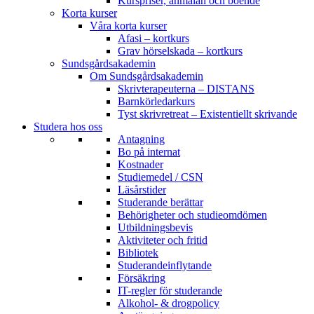
Kurspriser, anmälan och boende
Korta kurser
Våra korta kurser
Afasi – kortkurs
Grav hörselskada – kortkurs
Sundsgårdsakademin
Om Sundsgårdsakademin
Skrivterapeuterna – DISTANS
Barnkörledarkurs
Tyst skrivretreat – Existentiellt skrivande
Studera hos oss
Antagning
Bo på internat
Kostnader
Studiemedel / CSN
Läsårstider
Studerande berättar
Behörigheter och studieomdömen
Utbildningsbevis
Aktiviteter och fritid
Bibliotek
Studerandeinflytande
Försäkring
IT-regler för studerande
Alkohol- & drogpolicy