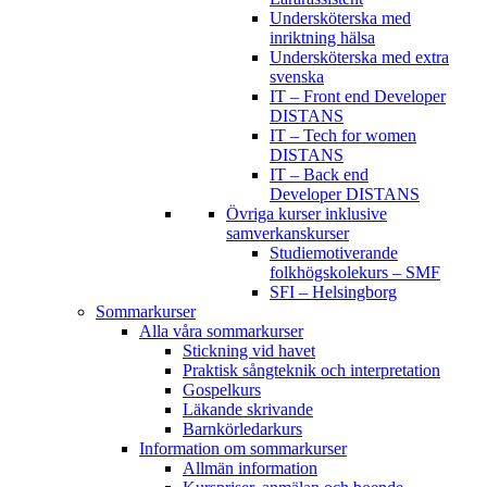
Undersköterska med
inriktning hälsa
Undersköterska med extra
svenska
IT – Front end Developer
DISTANS
IT – Tech for women
DISTANS
IT – Back end
Developer DISTANS
Övriga kurser inklusive
samverkanskurser
Studiemotiverande
folkhögskolekurs – SMF
SFI – Helsingborg
Sommarkurser
Alla våra sommarkurser
Stickning vid havet
Praktisk sångteknik och interpretation
Gospelkurs
Läkande skrivande
Barnkörledarkurs
Information om sommarkurser
Allmän information