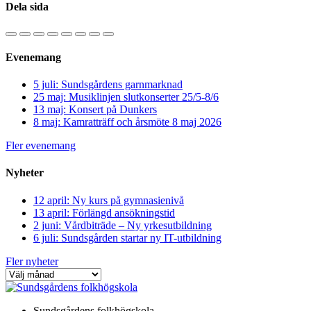
Dela sida
Evenemang
5 juli: Sundsgårdens garnmarknad
25 maj: Musiklinjen slutkonserter 25/5-8/6
13 maj: Konsert på Dunkers
8 maj: Kamratträff och årsmöte 8 maj 2026
Fler evenemang
Nyheter
12 april: Ny kurs på gymnasienivå
13 april: Förlängd ansökningstid
2 juni: Vårdbiträde – Ny yrkesutbildning
6 juli: Sundsgården startar ny IT-utbildning
Fler nyheter
Sundsgårdens folkhögskola