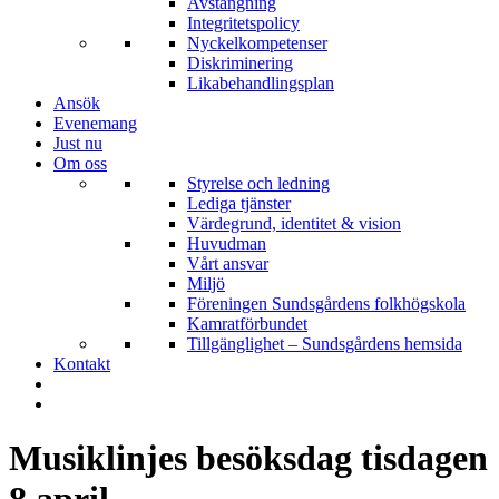
Avstängning
Integritetspolicy
Nyckelkompetenser
Diskriminering
Likabehandlingsplan
Ansök
Evenemang
Just nu
Om oss
Styrelse och ledning
Lediga tjänster
Värdegrund, identitet & vision
Huvudman
Vårt ansvar
Miljö
Föreningen Sundsgårdens folkhögskola
Kamratförbundet
Tillgänglighet – Sundsgårdens hemsida
Kontakt
Musiklinjes besöksdag tisdagen