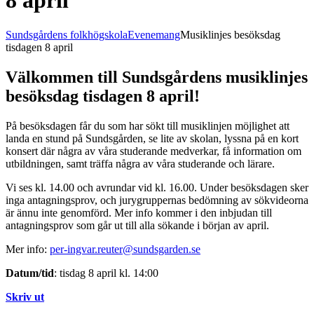
8 april
Sundsgårdens folkhögskola
Evenemang
Musiklinjes besöksdag
tisdagen 8 april
Välkommen till Sundsgårdens musiklinjes
besöksdag tisdagen 8 april!
På besöksdagen får du som har sökt till musiklinjen möjlighet att
landa en stund på Sundsgården, se lite av skolan, lyssna på en kort
konsert där några av våra studerande medverkar, få information om
utbildningen, samt träffa några av våra studerande och lärare.
Vi ses kl. 14.00 och avrundar vid kl. 16.00. Under besöksdagen sker
inga antagningsprov, och jurygruppernas bedömning av sökvideorna
är ännu inte genomförd. Mer info kommer i den inbjudan till
antagningsprov som går ut till alla sökande i början av april.
Mer info:
per-ingvar.reuter@sundsgarden.se
Datum/tid
: tisdag 8 april kl. 14:00
Skriv ut