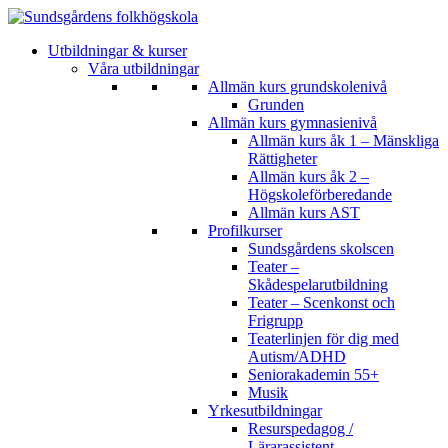
Utbildningar & kurser
Våra utbildningar
Allmän kurs grundskolenivå
Grunden
Allmän kurs gymnasienivå
Allmän kurs åk 1 – Mänskliga
Rättigheter
Allmän kurs åk 2 –
Högskoleförberedande
Allmän kurs AST
Profilkurser
Sundsgårdens skolscen
Teater –
Skådespelarutbildning
Teater – Scenkonst och
Frigrupp
Teaterlinjen för dig med
Autism/ADHD
Seniorakademin 55+
Musik
Yrkesutbildningar
Resurspedagog /
Lärarassistent