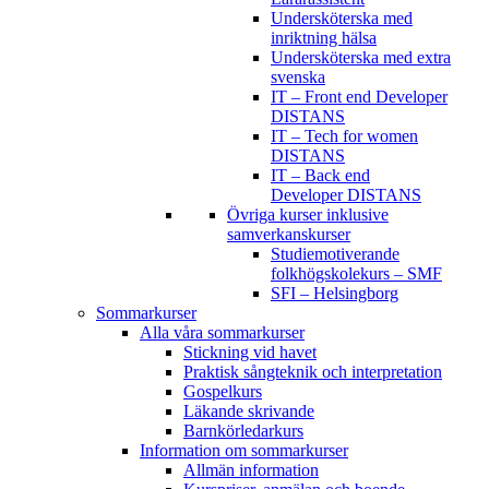
Undersköterska med
inriktning hälsa
Undersköterska med extra
svenska
IT – Front end Developer
DISTANS
IT – Tech for women
DISTANS
IT – Back end
Developer DISTANS
Övriga kurser inklusive
samverkanskurser
Studiemotiverande
folkhögskolekurs – SMF
SFI – Helsingborg
Sommarkurser
Alla våra sommarkurser
Stickning vid havet
Praktisk sångteknik och interpretation
Gospelkurs
Läkande skrivande
Barnkörledarkurs
Information om sommarkurser
Allmän information