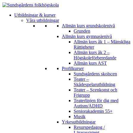
Utbildningar & kurser
Våra utbildningar
Allmän kurs grundskolenivå
Grunden
Allmän kurs gymnasienivå
Allmän kurs åk 1 – Mänskliga
Rättigheter
Allmän kurs åk 2 –
Högskoleförberedande
Allmän kurs AST
Profilkurser
Sundsgårdens skolscen
Teater –
Skådespelarutbildning
Teater – Scenkonst och
Frigrupp
Teaterlinjen för dig med
Autism/ADHD
Seniorakademin 55+
Musik
Yrkesutbildningar
Resurspedagog /
Lärarassistent