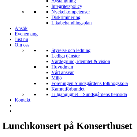
Avstängning
Integritetspolicy
Nyckelkompetenser
Diskriminering
Likabehandlingsplan
Ansök
Evenemang
Just nu
Om oss
Styrelse och ledning
Lediga tjänster
Värdegrund, identitet & vision
Huvudman
Vårt ansvar
Miljö
Föreningen Sundsgårdens folkhögskola
Kamratförbundet
Tillgänglighet – Sundsgårdens hemsida
Kontakt
Lunchkonsert på Konserthuset