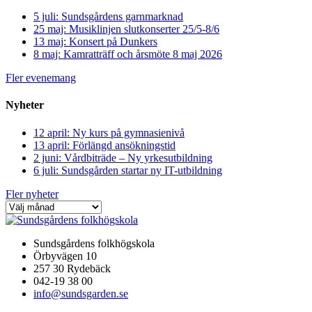
5 juli: Sundsgårdens garnmarknad
25 maj: Musiklinjen slutkonserter 25/5-8/6
13 maj: Konsert på Dunkers
8 maj: Kamratträff och årsmöte 8 maj 2026
Fler evenemang
Nyheter
12 april: Ny kurs på gymnasienivå
13 april: Förlängd ansökningstid
2 juni: Vårdbiträde – Ny yrkesutbildning
6 juli: Sundsgården startar ny IT-utbildning
Fler nyheter
Sundsgårdens folkhögskola
Örbyvägen 10
257 30 Rydebäck
042-19 38 00
info@sundsgarden.se