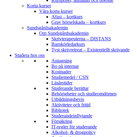
Kurspriser, anmälan och boende
Korta kurser
Våra korta kurser
Afasi – kortkurs
Grav hörselskada – kortkurs
Sundsgårdsakademin
Om Sundsgårdsakademin
Skrivterapeuterna – DISTANS
Barnkörledarkurs
Tyst skrivretreat – Existentiellt skrivande
Studera hos oss
Antagning
Bo på internat
Kostnader
Studiemedel / CSN
Läsårstider
Studerande berättar
Behörigheter och studieomdömen
Utbildningsbevis
Aktiviteter och fritid
Bibliotek
Studerandeinflytande
Försäkring
IT-regler för studerande
Alkohol- & drogpolicy