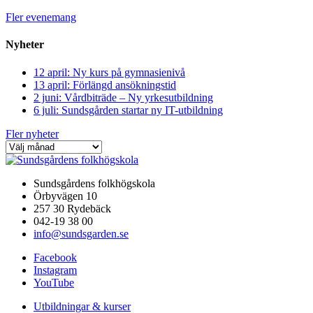
Fler evenemang
Nyheter
12 april: Ny kurs på gymnasienivå
13 april: Förlängd ansökningstid
2 juni: Vårdbiträde – Ny yrkesutbildning
6 juli: Sundsgården startar ny IT-utbildning
Fler nyheter
Sundsgårdens folkhögskola
Örbyvägen 10
257 30 Rydebäck
042-19 38 00
info@sundsgarden.se
Facebook
Instagram
YouTube
Utbildningar & kurser