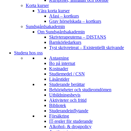
Kurspriser, anmälan och boende
Korta kurser
Våra korta kurser
Afasi – kortkurs
Grav hörselskada – kortkurs
Sundsgårdsakademin
Om Sundsgårdsakademin
Skrivterapeuterna – DISTANS
Barnkörledarkurs
Tyst skrivretreat – Existentiellt skrivande
Studera hos oss
Antagning
Bo på internat
Kostnader
Studiemedel / CSN
Läsårstider
Studerande berättar
Behörigheter och studieomdömen
Utbildningsbevis
Aktiviteter och fritid
Bibliotek
Studerandeinflytande
Försäkring
IT-regler för studerande
Alkohol- & drogpolicy