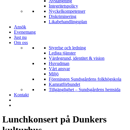
Avstängning
Integritetspolicy
Nyckelkompetenser
Diskriminering
Likabehandlingsplan
Ansök
Evenemang
Just nu
Om oss
Styrelse och ledning
Lediga tjänster
Värdegrund, identitet & vision
Huvudman
Vårt ansvar
Miljö
Föreningen Sundsgårdens folkhögskola
Kamratförbundet
Tillgänglighet – Sundsgårdens hemsida
Kontakt
Lunchkonsert på Dunkers