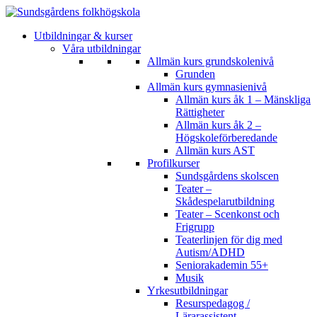
Utbildningar & kurser
Våra utbildningar
Allmän kurs grundskolenivå
Grunden
Allmän kurs gymnasienivå
Allmän kurs åk 1 – Mänskliga
Rättigheter
Allmän kurs åk 2 –
Högskoleförberedande
Allmän kurs AST
Profilkurser
Sundsgårdens skolscen
Teater –
Skådespelarutbildning
Teater – Scenkonst och
Frigrupp
Teaterlinjen för dig med
Autism/ADHD
Seniorakademin 55+
Musik
Yrkesutbildningar
Resurspedagog /
Lärarassistent