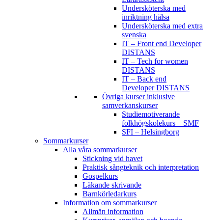
Undersköterska med
inriktning hälsa
Undersköterska med extra
svenska
IT – Front end Developer
DISTANS
IT – Tech for women
DISTANS
IT – Back end
Developer DISTANS
Övriga kurser inklusive
samverkanskurser
Studiemotiverande
folkhögskolekurs – SMF
SFI – Helsingborg
Sommarkurser
Alla våra sommarkurser
Stickning vid havet
Praktisk sångteknik och interpretation
Gospelkurs
Läkande skrivande
Barnkörledarkurs
Information om sommarkurser
Allmän information