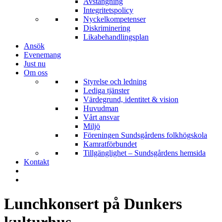
Avstängning
Integritetspolicy
Nyckelkompetenser
Diskriminering
Likabehandlingsplan
Ansök
Evenemang
Just nu
Om oss
Styrelse och ledning
Lediga tjänster
Värdegrund, identitet & vision
Huvudman
Vårt ansvar
Miljö
Föreningen Sundsgårdens folkhögskola
Kamratförbundet
Tillgänglighet – Sundsgårdens hemsida
Kontakt
Lunchkonsert på Dunkers