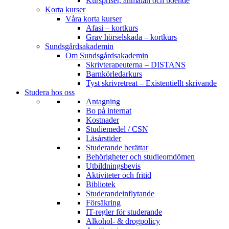
Kurspriser, anmälan och boende
Korta kurser
Våra korta kurser
Afasi – kortkurs
Grav hörselskada – kortkurs
Sundsgårdsakademin
Om Sundsgårdsakademin
Skrivterapeuterna – DISTANS
Barnkörledarkurs
Tyst skrivretreat – Existentiellt skrivande
Studera hos oss
Antagning
Bo på internat
Kostnader
Studiemedel / CSN
Läsårstider
Studerande berättar
Behörigheter och studieomdömen
Utbildningsbevis
Aktiviteter och fritid
Bibliotek
Studerandeinflytande
Försäkring
IT-regler för studerande
Alkohol- & drogpolicy