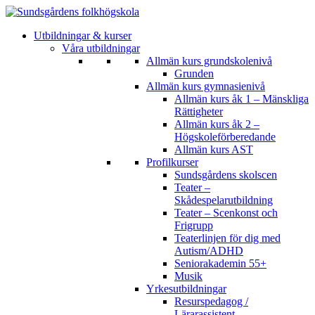
Utbildningar & kurser
Våra utbildningar
Allmän kurs grundskolenivå
Grunden
Allmän kurs gymnasienivå
Allmän kurs åk 1 – Mänskliga
Rättigheter
Allmän kurs åk 2 –
Högskoleförberedande
Allmän kurs AST
Profilkurser
Sundsgårdens skolscen
Teater –
Skådespelarutbildning
Teater – Scenkonst och
Frigrupp
Teaterlinjen för dig med
Autism/ADHD
Seniorakademin 55+
Musik
Yrkesutbildningar
Resurspedagog /
Lärarassistent