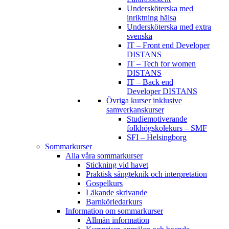
Undersköterska med
inriktning hälsa
Undersköterska med extra
svenska
IT – Front end Developer
DISTANS
IT – Tech for women
DISTANS
IT – Back end
Developer DISTANS
Övriga kurser inklusive
samverkanskurser
Studiemotiverande
folkhögskolekurs – SMF
SFI – Helsingborg
Sommarkurser
Alla våra sommarkurser
Stickning vid havet
Praktisk sångteknik och interpretation
Gospelkurs
Läkande skrivande
Barnkörledarkurs
Information om sommarkurser
Allmän information