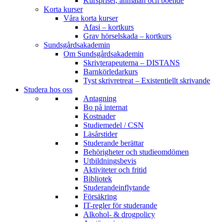
Kurspriser, anmälan och boende
Korta kurser
Våra korta kurser
Afasi – kortkurs
Grav hörselskada – kortkurs
Sundsgårdsakademin
Om Sundsgårdsakademin
Skrivterapeuterna – DISTANS
Barnkörledarkurs
Tyst skrivretreat – Existentiellt skrivande
Studera hos oss
Antagning
Bo på internat
Kostnader
Studiemedel / CSN
Läsårstider
Studerande berättar
Behörigheter och studieomdömen
Utbildningsbevis
Aktiviteter och fritid
Bibliotek
Studerandeinflytande
Försäkring
IT-regler för studerande
Alkohol- & drogpolicy