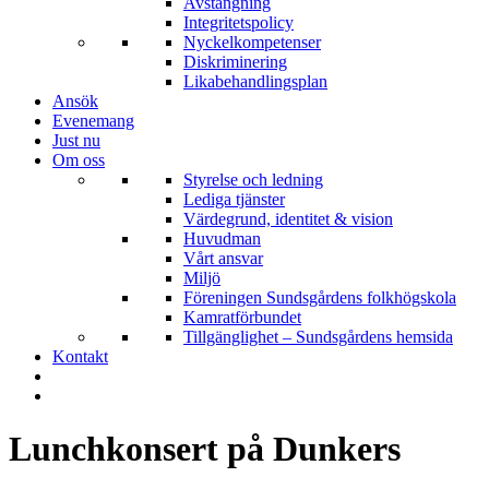
Avstängning
Integritetspolicy
Nyckelkompetenser
Diskriminering
Likabehandlingsplan
Ansök
Evenemang
Just nu
Om oss
Styrelse och ledning
Lediga tjänster
Värdegrund, identitet & vision
Huvudman
Vårt ansvar
Miljö
Föreningen Sundsgårdens folkhögskola
Kamratförbundet
Tillgänglighet – Sundsgårdens hemsida
Kontakt
Lunchkonsert på Dunkers