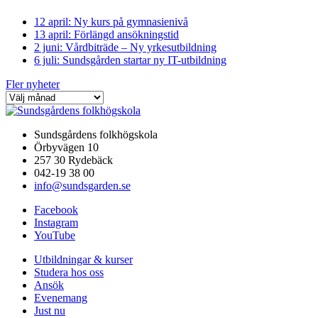
12 april: Ny kurs på gymnasienivå
13 april: Förlängd ansökningstid
2 juni: Vårdbiträde – Ny yrkesutbildning
6 juli: Sundsgården startar ny IT-utbildning
Fler nyheter
Sundsgårdens folkhögskola
Örbyvägen 10
257 30 Rydebäck
042-19 38 00
info@sundsgarden.se
Facebook
Instagram
YouTube
Utbildningar & kurser
Studera hos oss
Ansök
Evenemang
Just nu