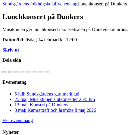
Sundsgårdens folkhögskola
Evenemang
Lunchkonsert på Dunkers
Lunchkonsert på Dunkers
Musiklinjen ger lunchkonsert i konsertsalen på Dunkers kulturhus.
Datum/tid
: tisdag 14 februari kl. 12:00
Skriv ut
Dela sida
Evenemang
5 juli: Sundsgårdens garnmarknad
25 maj: Musiklinjen slutkonserter 25/5-8/6
13 maj: Konsert på Dunkers
8 maj: Kamratträff och årsmöte 8 maj 2026
Fler evenemang
Nyheter