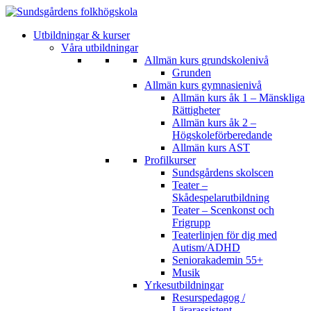
Utbildningar & kurser
Våra utbildningar
Allmän kurs grundskolenivå
Grunden
Allmän kurs gymnasienivå
Allmän kurs åk 1 – Mänskliga
Rättigheter
Allmän kurs åk 2 –
Högskoleförberedande
Allmän kurs AST
Profilkurser
Sundsgårdens skolscen
Teater –
Skådespelarutbildning
Teater – Scenkonst och
Frigrupp
Teaterlinjen för dig med
Autism/ADHD
Seniorakademin 55+
Musik
Yrkesutbildningar
Resurspedagog /
Lärarassistent