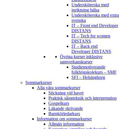
Undersköterska med
inriktning hälsa
Undersköterska med extra
svenska
IT – Front end Developer
DISTANS
IT – Tech for women
DISTANS
IT – Back end
Developer DISTANS
Övriga kurser inklusive
samverkanskurser
Studiemotiverande
folkhögskolekurs – SMF
SFI – Helsingborg
Sommarkurser
Alla våra sommarkurser
Stickning vid havet
Praktisk sångteknik och interpretation
Gospelkurs
Läkande skrivande
Barnkörledarkurs
Information om sommarkurser
Allmän information