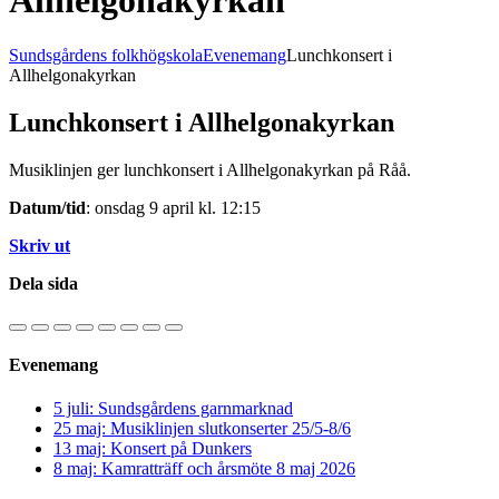
Allhelgonakyrkan
Sundsgårdens folkhögskola
Evenemang
Lunchkonsert i
Allhelgonakyrkan
Lunchkonsert i Allhelgonakyrkan
Musiklinjen ger lunchkonsert i Allhelgonakyrkan på Råå.
Datum/tid
: onsdag 9 april kl. 12:15
Skriv ut
Dela sida
Evenemang
5 juli: Sundsgårdens garnmarknad
25 maj: Musiklinjen slutkonserter 25/5-8/6
13 maj: Konsert på Dunkers
8 maj: Kamratträff och årsmöte 8 maj 2026