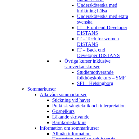
Undersköterska med
inriktning hälsa
Undersköterska med extra
svenska
IT – Front end Developer
DISTANS
IT – Tech for women
DISTANS
IT – Back end
Developer DISTANS
Övriga kurser inklusive
samverkanskurser
Studiemotiverande
folkhögskolekurs – SMF
SFI – Helsingborg
Sommarkurser
Alla våra sommarkurser
Stickning vid havet
Praktisk sångteknik och interpretation
Gospelkurs
Läkande skrivande
Barnkörledarkurs
Information om sommarkurser
Allmän information