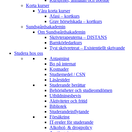
Kurspriser, anmälan och boende
Korta kurser
Våra korta kurser
Afasi – kortkurs
Grav hörselskada – kortkurs
Sundsgårdsakademin
Om Sundsgårdsakademin
Skrivterapeuterna – DISTANS
Barnkörledarkurs
Tyst skrivretreat – Existentiellt skrivande
Studera hos oss
Antagning
Bo på internat
Kostnader
Studiemedel / CSN
Läsårstider
Studerande berättar
Behörigheter och studieomdömen
Utbildningsbevis
Aktiviteter och fritid
Bibliotek
Studerandeinflytande
Försäkring
IT-regler för studerande
Alkohol- & drogpolicy