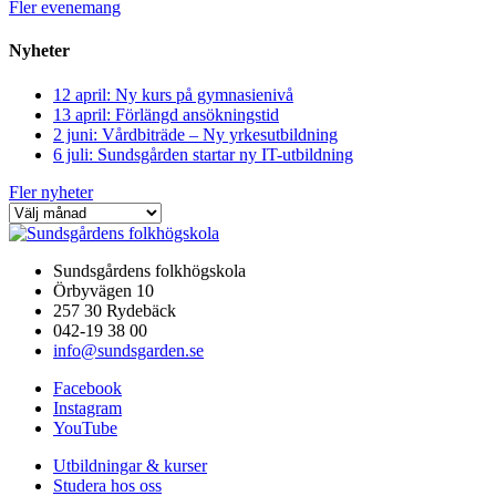
Fler evenemang
Nyheter
12 april: Ny kurs på gymnasienivå
13 april: Förlängd ansökningstid
2 juni: Vårdbiträde – Ny yrkesutbildning
6 juli: Sundsgården startar ny IT-utbildning
Fler nyheter
Sundsgårdens folkhögskola
Örbyvägen 10
257 30 Rydebäck
042-19 38 00
info@sundsgarden.se
Facebook
Instagram
YouTube
Utbildningar & kurser
Studera hos oss