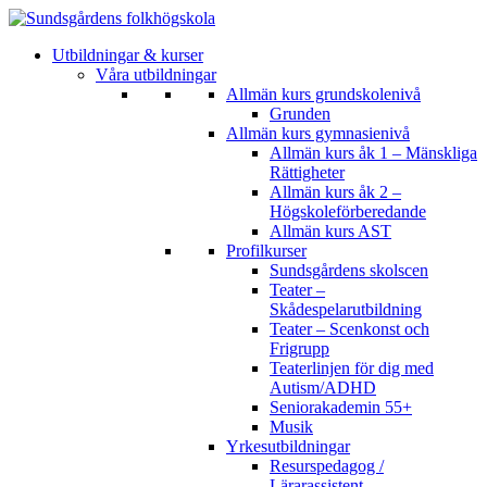
Utbildningar & kurser
Våra utbildningar
Allmän kurs grundskolenivå
Grunden
Allmän kurs gymnasienivå
Allmän kurs åk 1 – Mänskliga
Rättigheter
Allmän kurs åk 2 –
Högskoleförberedande
Allmän kurs AST
Profilkurser
Sundsgårdens skolscen
Teater –
Skådespelarutbildning
Teater – Scenkonst och
Frigrupp
Teaterlinjen för dig med
Autism/ADHD
Seniorakademin 55+
Musik
Yrkesutbildningar
Resurspedagog /
Lärarassistent