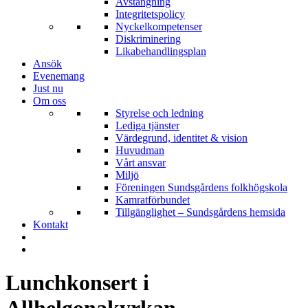
Avstängning
Integritetspolicy
Nyckelkompetenser
Diskriminering
Likabehandlingsplan
Ansök
Evenemang
Just nu
Om oss
Styrelse och ledning
Lediga tjänster
Värdegrund, identitet & vision
Huvudman
Vårt ansvar
Miljö
Föreningen Sundsgårdens folkhögskola
Kamratförbundet
Tillgänglighet – Sundsgårdens hemsida
Kontakt
Lunchkonsert i