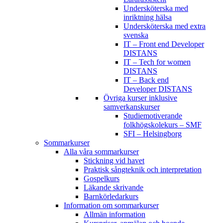
Undersköterska med
inriktning hälsa
Undersköterska med extra
svenska
IT – Front end Developer
DISTANS
IT – Tech for women
DISTANS
IT – Back end
Developer DISTANS
Övriga kurser inklusive
samverkanskurser
Studiemotiverande
folkhögskolekurs – SMF
SFI – Helsingborg
Sommarkurser
Alla våra sommarkurser
Stickning vid havet
Praktisk sångteknik och interpretation
Gospelkurs
Läkande skrivande
Barnkörledarkurs
Information om sommarkurser
Allmän information