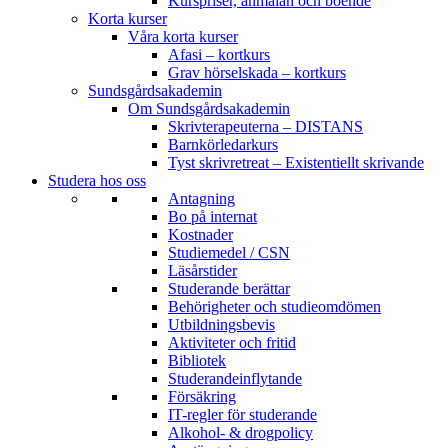
Kurspriser, anmälan och boende
Korta kurser
Våra korta kurser
Afasi – kortkurs
Grav hörselskada – kortkurs
Sundsgårdsakademin
Om Sundsgårdsakademin
Skrivterapeuterna – DISTANS
Barnkörledarkurs
Tyst skrivretreat – Existentiellt skrivande
Studera hos oss
Antagning
Bo på internat
Kostnader
Studiemedel / CSN
Läsårstider
Studerande berättar
Behörigheter och studieomdömen
Utbildningsbevis
Aktiviteter och fritid
Bibliotek
Studerandeinflytande
Försäkring
IT-regler för studerande
Alkohol- & drogpolicy