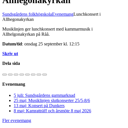
Allhegonakyrkan
Sundsgårdens folkhögskola
Evenemang
Lunchkonsert i
Allhegonakyrkan
Musiklinjen ger lunchkonsert med kammarmusik i
Allhelgonakyrkan på Råå.
Datum/tid
: onsdag 25 september kl. 12:15
Skriv ut
Dela sida
Evenemang
5 juli: Sundsgårdens garnmarknad
25 maj: Musiklinjen slutkonserter 25/5-8/6
13 maj: Konsert på Dunkers
8 maj: Kamratträff och årsmöte 8 maj 2026
Fler evenemang