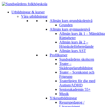
Utbildningar & kurser
Våra utbildningar
Allmän kurs grundskolenivå
Grunden
Allmän kurs gymnasienivå
Allmän kurs åk 1 – Mänskliga
Rättigheter
Allmän kurs åk 2 –
Högskoleförberedande
Allmän kurs AST
Profilkurser
Sundsgårdens skolscen
Teater –
Skådespelarutbildning
Teater – Scenkonst och
Frigrupp
Teaterlinjen för dig med
Autism/ADHD
Seniorakademin 55+
Musik
Yrkesutbildningar
Resurspedagog /
Lärarassistent