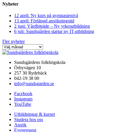
Nyheter
12 april: Ny kurs på gymnasienivå
13 april: Förlängd ansökningstid
2 juni: Vårdbiträde – Ny yrkesutbildning
6 juli: Sundsgården startar ny IT-utbildning
Fler nyheter
Sundsgårdens folkhögskola
Örbyvägen 10
257 30 Rydebäck
042-19 38 00
info@sundsgarden.se
Facebook
Instagram
YouTube
Utbildningar & kurser
Studera hos oss
Ansök
Evenemang