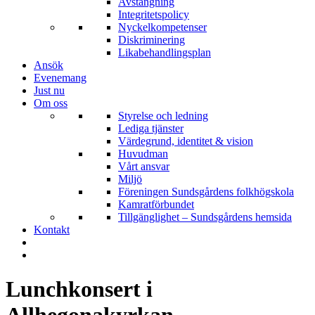
Avstängning
Integritetspolicy
Nyckelkompetenser
Diskriminering
Likabehandlingsplan
Ansök
Evenemang
Just nu
Om oss
Styrelse och ledning
Lediga tjänster
Värdegrund, identitet & vision
Huvudman
Vårt ansvar
Miljö
Föreningen Sundsgårdens folkhögskola
Kamratförbundet
Tillgänglighet – Sundsgårdens hemsida
Kontakt
Lunchkonsert i