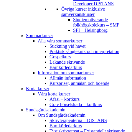
Developer DISTANS
Övriga kurser inklusive
samverkanskurser
Studiemotiverande
folkhögskolekurs – SMF
SFI – Helsingborg
Sommarkurser
Alla våra sommarkurser
Stickning vid havet
Praktisk sångteknik och interpretation
Gospelkurs
Läkande skrivande
Barnkörledarkurs
Information om sommarkurser
Allmän information
Kurspriser, anmälan och boende
Korta kurser
Våra korta kurser
Afasi – kortkurs
Grav hörselskada – kortkurs
Sundsgårdsakademin
Om Sundsgårdsakademin
Skrivterapeuterna – DISTANS
Barnkörledarkurs
Tyst skrivretreat – Existentiellt skrivande