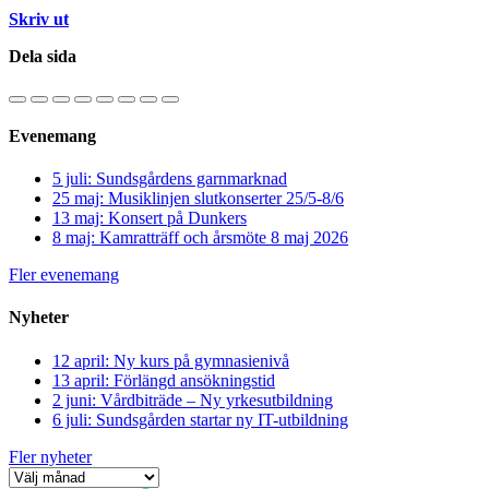
Skriv ut
Dela sida
Evenemang
5 juli: Sundsgårdens garnmarknad
25 maj: Musiklinjen slutkonserter 25/5-8/6
13 maj: Konsert på Dunkers
8 maj: Kamratträff och årsmöte 8 maj 2026
Fler evenemang
Nyheter
12 april: Ny kurs på gymnasienivå
13 april: Förlängd ansökningstid
2 juni: Vårdbiträde – Ny yrkesutbildning
6 juli: Sundsgården startar ny IT-utbildning
Fler nyheter