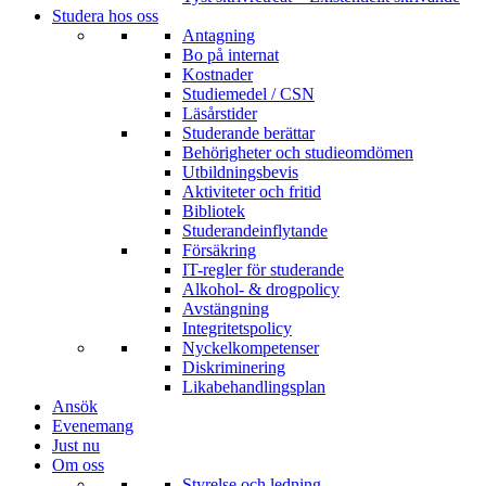
Studera hos oss
Antagning
Bo på internat
Kostnader
Studiemedel / CSN
Läsårstider
Studerande berättar
Behörigheter och studieomdömen
Utbildningsbevis
Aktiviteter och fritid
Bibliotek
Studerandeinflytande
Försäkring
IT-regler för studerande
Alkohol- & drogpolicy
Avstängning
Integritetspolicy
Nyckelkompetenser
Diskriminering
Likabehandlingsplan
Ansök
Evenemang
Just nu
Om oss
Styrelse och ledning