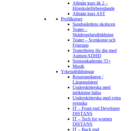
Allmän kurs åk 2 –
Högskoleförberedande
Allmän kurs AST
Profilkurser
Sundsgårdens skolscen
Teater –
Skådespelarutbildning
Teater – Scenkonst och
Frigrupp
Teaterlinjen för dig med
Autism/ADHD
Seniorakademin 55+
Musik
Yrkesutbildningar
Resurspedagog /
Lärarassistent
Undersköterska med
inriktning hälsa
Undersköterska med extra
svenska
IT – Front end Developer
DISTANS
IT – Tech for women
DISTANS
IT – Back end