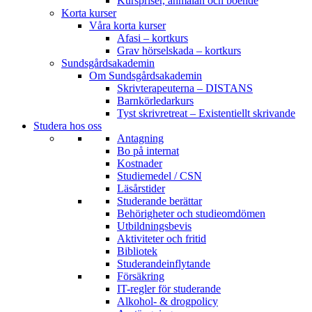
Kurspriser, anmälan och boende
Korta kurser
Våra korta kurser
Afasi – kortkurs
Grav hörselskada – kortkurs
Sundsgårdsakademin
Om Sundsgårdsakademin
Skrivterapeuterna – DISTANS
Barnkörledarkurs
Tyst skrivretreat – Existentiellt skrivande
Studera hos oss
Antagning
Bo på internat
Kostnader
Studiemedel / CSN
Läsårstider
Studerande berättar
Behörigheter och studieomdömen
Utbildningsbevis
Aktiviteter och fritid
Bibliotek
Studerandeinflytande
Försäkring
IT-regler för studerande
Alkohol- & drogpolicy