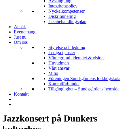
Avstängning
Integritetspolicy
Nyckelkompetenser
Diskriminering
Likabehandlingsplan
Ansök
Evenemang
Just nu
Om oss
Styrelse och ledning
Lediga tjänster
Värdegrund, identitet & vision
Huvudman
Vårt ansvar
Miljö
Föreningen Sundsgårdens folkhögskola
Kamratförbundet
Tillgänglighet – Sundsgårdens hemsida
Kontakt
Jazzkonsert på Dunkers