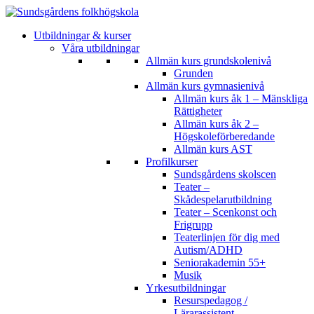
Utbildningar & kurser
Våra utbildningar
Allmän kurs grundskolenivå
Grunden
Allmän kurs gymnasienivå
Allmän kurs åk 1 – Mänskliga
Rättigheter
Allmän kurs åk 2 –
Högskoleförberedande
Allmän kurs AST
Profilkurser
Sundsgårdens skolscen
Teater –
Skådespelarutbildning
Teater – Scenkonst och
Frigrupp
Teaterlinjen för dig med
Autism/ADHD
Seniorakademin 55+
Musik
Yrkesutbildningar
Resurspedagog /
Lärarassistent