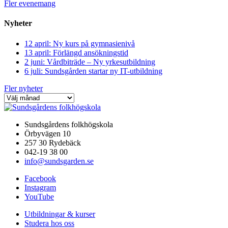
Fler evenemang
Nyheter
12 april: Ny kurs på gymnasienivå
13 april: Förlängd ansökningstid
2 juni: Vårdbiträde – Ny yrkesutbildning
6 juli: Sundsgården startar ny IT-utbildning
Fler nyheter
Sundsgårdens folkhögskola
Örbyvägen 10
257 30 Rydebäck
042-19 38 00
info@sundsgarden.se
Facebook
Instagram
YouTube
Utbildningar & kurser
Studera hos oss