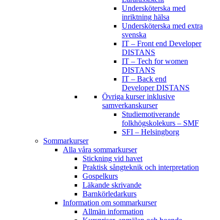
Undersköterska med
inriktning hälsa
Undersköterska med extra
svenska
IT – Front end Developer
DISTANS
IT – Tech for women
DISTANS
IT – Back end
Developer DISTANS
Övriga kurser inklusive
samverkanskurser
Studiemotiverande
folkhögskolekurs – SMF
SFI – Helsingborg
Sommarkurser
Alla våra sommarkurser
Stickning vid havet
Praktisk sångteknik och interpretation
Gospelkurs
Läkande skrivande
Barnkörledarkurs
Information om sommarkurser
Allmän information