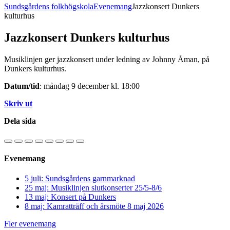
Sundsgårdens folkhögskola
Evenemang
Jazzkonsert Dunkers
kulturhus
Jazzkonsert Dunkers kulturhus
Musiklinjen ger jazzkonsert under ledning av Johnny Åman, på
Dunkers kulturhus.
Datum/tid
: måndag 9 december kl. 18:00
Skriv ut
Dela sida
Evenemang
5 juli: Sundsgårdens garnmarknad
25 maj: Musiklinjen slutkonserter 25/5-8/6
13 maj: Konsert på Dunkers
8 maj: Kamratträff och årsmöte 8 maj 2026
Fler evenemang