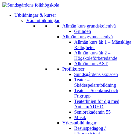
Utbildningar & kurser
Våra utbildningar
Allmän kurs grundskolenivå
Grunden
Allmän kurs gymnasienivå
Allmän kurs åk 1 – Mänskliga
Rättigheter
Allmän kurs åk 2 –
Högskoleförberedande
Allmän kurs AST
Profilkurser
Sundsgårdens skolscen
Teater –
Skådespelarutbildning
Teater – Scenkonst och
Frigrupp
Teaterlinjen för dig med
Autism/ADHD
Seniorakademin 55+
Musik
Yrkesutbildningar
Resurspedagog /
Lärarassistent