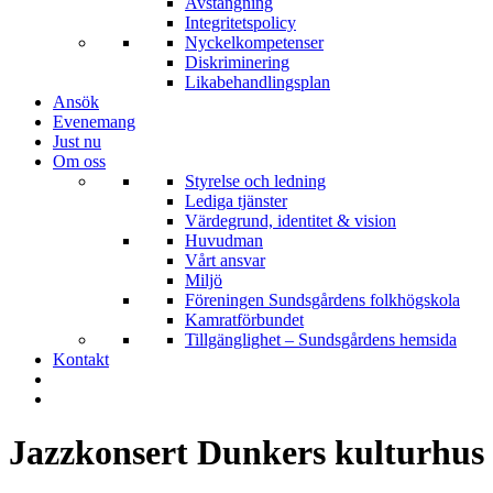
Avstängning
Integritetspolicy
Nyckelkompetenser
Diskriminering
Likabehandlingsplan
Ansök
Evenemang
Just nu
Om oss
Styrelse och ledning
Lediga tjänster
Värdegrund, identitet & vision
Huvudman
Vårt ansvar
Miljö
Föreningen Sundsgårdens folkhögskola
Kamratförbundet
Tillgänglighet – Sundsgårdens hemsida
Kontakt
Jazzkonsert Dunkers kulturhus