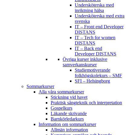
Undersköterska med
inriktning hälsa
Undersköterska med extra
svenska
IT – Front end Developer
DISTANS
IT – Tech for women
DISTANS
IT – Back end
Developer DISTANS
Övriga kurser inklusive
samverkanskurser
Studiemotiverande
folkhögskolekurs – SMF
SFI – Helsingborg
Sommarkurser
Alla våra sommarkurser
Stickning vid havet
Praktisk sångteknik och interpretation
Gospelkurs
Läkande skrivande
Barnkörledarkurs
Information om sommarkurser
Allmän information