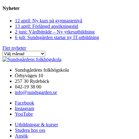
Nyheter
12 april: Ny kurs på gymnasienivå
13 april: Förlängd ansökningstid
2 juni: Vårdbiträde – Ny yrkesutbildning
6 juli: Sundsgården startar ny IT-utbildning
Fler nyheter
Sundsgårdens folkhögskola
Örbyvägen 10
257 30 Rydebäck
042-19 38 00
info@sundsgarden.se
Facebook
Instagram
YouTube
Utbildningar & kurser
Studera hos oss
Ansök