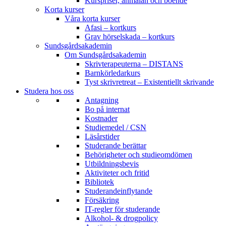
Kurspriser, anmälan och boende
Korta kurser
Våra korta kurser
Afasi – kortkurs
Grav hörselskada – kortkurs
Sundsgårdsakademin
Om Sundsgårdsakademin
Skrivterapeuterna – DISTANS
Barnkörledarkurs
Tyst skrivretreat – Existentiellt skrivande
Studera hos oss
Antagning
Bo på internat
Kostnader
Studiemedel / CSN
Läsårstider
Studerande berättar
Behörigheter och studieomdömen
Utbildningsbevis
Aktiviteter och fritid
Bibliotek
Studerandeinflytande
Försäkring
IT-regler för studerande
Alkohol- & drogpolicy