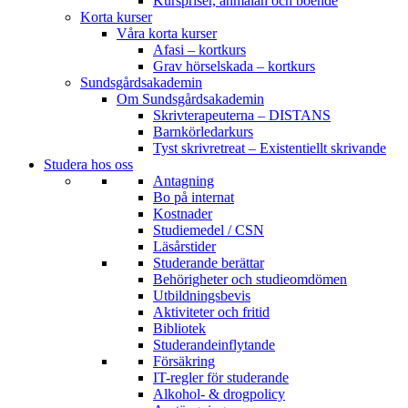
Kurspriser, anmälan och boende
Korta kurser
Våra korta kurser
Afasi – kortkurs
Grav hörselskada – kortkurs
Sundsgårdsakademin
Om Sundsgårdsakademin
Skrivterapeuterna – DISTANS
Barnkörledarkurs
Tyst skrivretreat – Existentiellt skrivande
Studera hos oss
Antagning
Bo på internat
Kostnader
Studiemedel / CSN
Läsårstider
Studerande berättar
Behörigheter och studieomdömen
Utbildningsbevis
Aktiviteter och fritid
Bibliotek
Studerandeinflytande
Försäkring
IT-regler för studerande
Alkohol- & drogpolicy