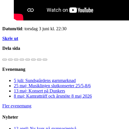
Datum/tid
: torsdag 3 juni kl. 22:30
Skriv ut
Dela sida
Evenemang
5 juli: Sundsgårdens garnmarknad
25 maj: Musiklinjen slutkonserter 25/5-8/6
13 maj: Konsert på Dunkers
8 maj: Kamratträff och årsmöte 8 maj 2026
Fler evenemang
Nyheter
12 april: Ny kurs på gymnasienivå