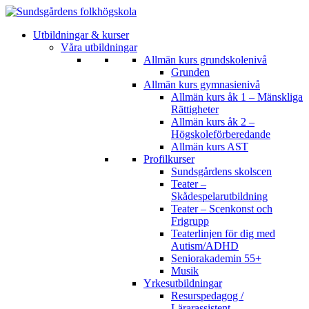
Utbildningar & kurser
Våra utbildningar
Allmän kurs grundskolenivå
Grunden
Allmän kurs gymnasienivå
Allmän kurs åk 1 – Mänskliga
Rättigheter
Allmän kurs åk 2 –
Högskoleförberedande
Allmän kurs AST
Profilkurser
Sundsgårdens skolscen
Teater –
Skådespelarutbildning
Teater – Scenkonst och
Frigrupp
Teaterlinjen för dig med
Autism/ADHD
Seniorakademin 55+
Musik
Yrkesutbildningar
Resurspedagog /
Lärarassistent