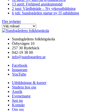
13 april: Förlängd ansökningstid
2 juni: Vårdbiträde – Ny yrkesutbildning
6 juli: Sundsgården startar ny IT-utbildning
Fler nyheter
Sundsgårdens folkhögskola
Örbyvägen 10
257 30 Rydebäck
042-19 38 00
info@sundsgarden.se
Facebook
Instagram
YouTube
Utbildningar & kurser
Studera hos oss
Ansök
Evenemang
Just nu
Kontakt
Om oss