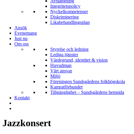
Avstängning
Integritetspolicy
Nyckelkompetenser
Diskriminering
Likabehandlingsplan
Ansök
Evenemang
Just nu
Om oss
Styrelse och ledning
Lediga tjänster
Värdegrund, identitet & vision
Huvudman
Vårt ansvar
Miljö
Föreningen Sundsgårdens folkhögskola
Kamratförbundet
Tillgänglighet – Sundsgårdens hemsida
Kontakt
Jazzkonsert