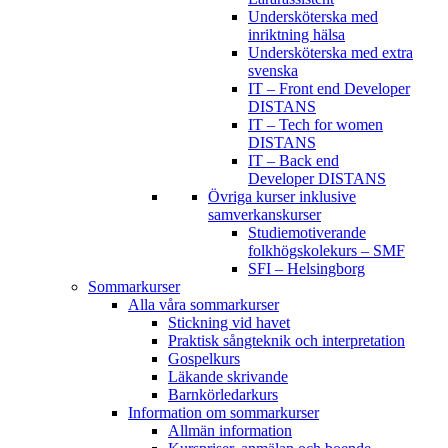
Undersköterska med
inriktning hälsa
Undersköterska med extra
svenska
IT – Front end Developer
DISTANS
IT – Tech for women
DISTANS
IT – Back end
Developer DISTANS
Övriga kurser inklusive
samverkanskurser
Studiemotiverande
folkhögskolekurs – SMF
SFI – Helsingborg
Sommarkurser
Alla våra sommarkurser
Stickning vid havet
Praktisk sångteknik och interpretation
Gospelkurs
Läkande skrivande
Barnkörledarkurs
Information om sommarkurser
Allmän information