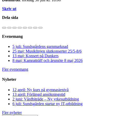
Skriv ut
Dela sida
Evenemang
5 juli: Sundsgårdens garnmarknad
25 maj: Musiklinjen slutkonserter 25/5-8/6
13 maj: Konsert på Dunkers
8 maj: Kamratträff och årsmöte 8 maj 2026
Fler evenemang
Nyheter
12 april: Ny kurs på gymnasienivå
13 april: Förlängd ansökningstid
2 juni: Vårdbiträde – Ny yrkesutbildning
6 juli: Sundsgården startar ny IT-utbildning
Fler nyheter