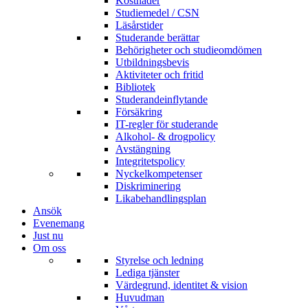
Kostnader
Studiemedel / CSN
Läsårstider
Studerande berättar
Behörigheter och studieomdömen
Utbildningsbevis
Aktiviteter och fritid
Bibliotek
Studerandeinflytande
Försäkring
IT-regler för studerande
Alkohol- & drogpolicy
Avstängning
Integritetspolicy
Nyckelkompetenser
Diskriminering
Likabehandlingsplan
Ansök
Evenemang
Just nu
Om oss
Styrelse och ledning
Lediga tjänster
Värdegrund, identitet & vision
Huvudman