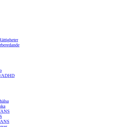
ättigheter
örberedande
p
ism/ADHD
hälsa
ska
STANS
S
STANS
rser