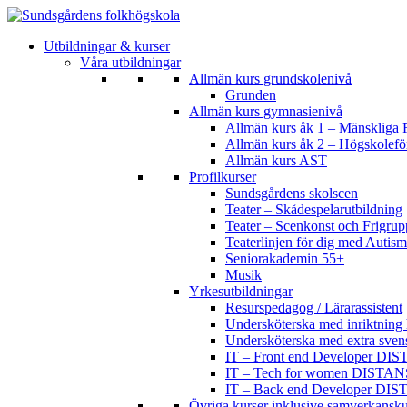
Utbildningar & kurser
Våra utbildningar
Allmän kurs grundskolenivå
Grunden
Allmän kurs gymnasienivå
Allmän kurs åk 1 – Mänskliga R
Allmän kurs åk 2 – Högskolef
Allmän kurs AST
Profilkurser
Sundsgårdens skolscen
Teater – Skådespelarutbildning
Teater – Scenkonst och Frigrup
Teaterlinjen för dig med Aut
Seniorakademin 55+
Musik
Yrkesutbildningar
Resurspedagog / Lärarassistent
Undersköterska med inriktning 
Undersköterska med extra sven
IT – Front end Developer DI
IT – Tech for women DISTAN
IT – Back end Developer DI
Övriga kurser inklusive samverkansku