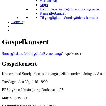
Vårt ansvar
Miljö
Föreningen Sundsgårdens folkhögskola
Kamratförbundet
Tillgänglighet – Sundsgårdens hemsida
Kontakt
Gospelkonsert
Sundsgårdens folkhögskola
Evenemang
Gospelkonsert
Gospelkonsert
Konsert med Sundgårdens sommargospelkurs under ledning av Anna 
Torsdagen den 30 juli kl 18:00
EFS-kyrkan Helsingborg, Bruksgatan 27
Max 50 personer
Datum/tid
: torsdag 30 juli kl. 18:00