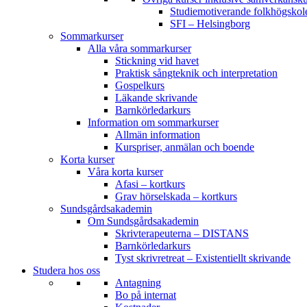
Studiemotiverande folkhögsko
SFI – Helsingborg
Sommarkurser
Alla våra sommarkurser
Stickning vid havet
Praktisk sångteknik och interpretation
Gospelkurs
Läkande skrivande
Barnkörledarkurs
Information om sommarkurser
Allmän information
Kurspriser, anmälan och boende
Korta kurser
Våra korta kurser
Afasi – kortkurs
Grav hörselskada – kortkurs
Sundsgårdsakademin
Om Sundsgårdsakademin
Skrivterapeuterna – DISTANS
Barnkörledarkurs
Tyst skrivretreat – Existentiellt skrivande
Studera hos oss
Antagning
Bo på internat