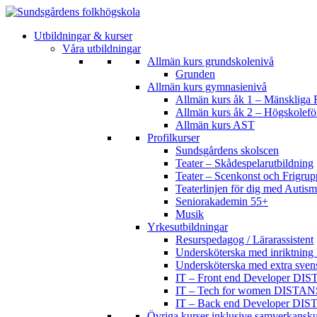
Utbildningar & kurser
Våra utbildningar
Allmän kurs grundskolenivå
Grunden
Allmän kurs gymnasienivå
Allmän kurs åk 1 – Mänskliga R
Allmän kurs åk 2 – Högskolef
Allmän kurs AST
Profilkurser
Sundsgårdens skolscen
Teater – Skådespelarutbildning
Teater – Scenkonst och Frigrup
Teaterlinjen för dig med Aut
Seniorakademin 55+
Musik
Yrkesutbildningar
Resurspedagog / Lärarassistent
Undersköterska med inriktning 
Undersköterska med extra sven
IT – Front end Developer DI
IT – Tech for women DISTAN
IT – Back end Developer DI
Övriga kurser inklusive samverkansku