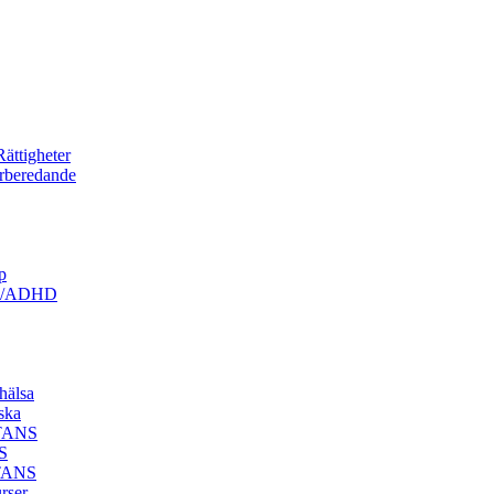
ättigheter
örberedande
p
ism/ADHD
hälsa
ska
STANS
S
STANS
rser