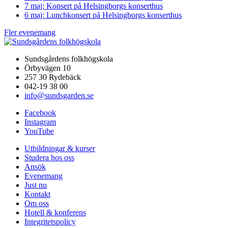
7 maj: Konsert på Helsingborgs konserthus
6 maj: Lunchkonsert på Helsingborgs konserthus
Fler evenemang
Sundsgårdens folkhögskola
Örbyvägen 10
257 30 Rydebäck
042-19 38 00
info@sundsgarden.se
Facebook
Instagram
YouTube
Utbildningar & kurser
Studera hos oss
Ansök
Evenemang
Just nu
Kontakt
Om oss
Hotell & konferens
Integritetspolicy