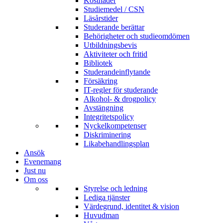
Kostnader
Studiemedel / CSN
Läsårstider
Studerande berättar
Behörigheter och studieomdömen
Utbildningsbevis
Aktiviteter och fritid
Bibliotek
Studerandeinflytande
Försäkring
IT-regler för studerande
Alkohol- & drogpolicy
Avstängning
Integritetspolicy
Nyckelkompetenser
Diskriminering
Likabehandlingsplan
Ansök
Evenemang
Just nu
Om oss
Styrelse och ledning
Lediga tjänster
Värdegrund, identitet & vision
Huvudman