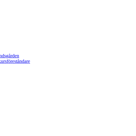
undsgården
ursföreståndare