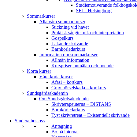
Studiemotiverande folkhögsko
SFI – Helsingborg
Sommarkurser
Alla våra sommarkurser
Stickning vid havet
Praktisk sångteknik och interpretation
Gospelkurs
Läkande skrivande
Barnkörledarkurs
Information om sommarkurser
Allmän information
Kurspriser, anmälan och boende
Korta kurser
Våra korta kurser
Afasi – kortkurs
Grav hörselskada – kortkurs
Sundsgårdsakademin
Om Sundsgårdsakademin
Skrivterapeuterna – DISTANS
Barnkörledarkurs
Tyst skrivretreat – Existentiellt skrivande
Studera hos oss
Antagning
Bo på internat