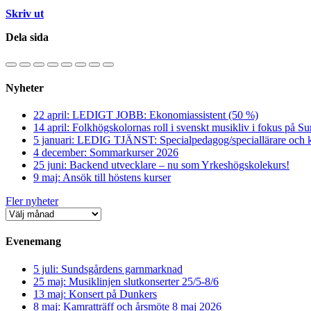
Skriv ut
Dela sida
Nyheter
22 april: LEDIGT JOBB: Ekonomiassistent (50 %)
14 april: Folkhögskolornas roll i svenskt musikliv i fokus på S
5 januari: LEDIG TJÄNST: Specialpedagog/speciallärare och k
4 december: Sommarkurser 2026
25 juni: Backend utvecklare – nu som Yrkeshögskolekurs!
9 maj: Ansök till höstens kurser
Fler nyheter
Evenemang
5 juli: Sundsgårdens garnmarknad
25 maj: Musiklinjen slutkonserter 25/5-8/6
13 maj: Konsert på Dunkers
8 maj: Kamratträff och årsmöte 8 maj 2026