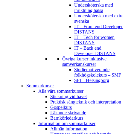
Undersköterska med
inriktning hälsa
Undersköterska med extra
svenska
IT – Front end Developer
DISTANS
IT – Tech for women
DISTANS
IT – Back end
Developer DISTANS
Övriga kurser inklusive
samverkanskurser
Studiemotiverande
folkhögskolekurs – SMF
SFI – Helsingborg
Sommarkurser
Alla våra sommarkurser
Stickning vid havet
Praktisk sångteknik och interpretation
Gospelkurs
Läkande skrivande
Barnkörledarkurs
Information om sommarkurser
Allmän information