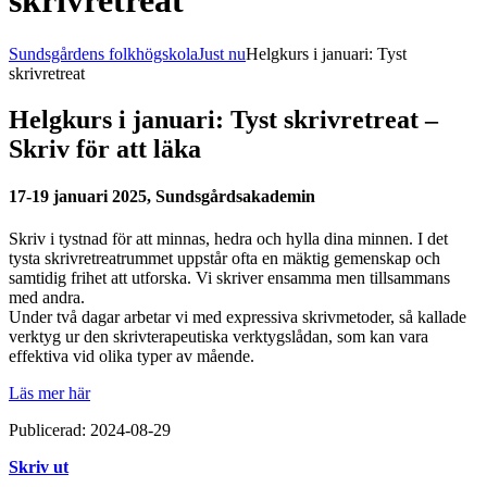
skrivretreat
Sundsgårdens folkhögskola
Just nu
Helgkurs i januari: Tyst
skrivretreat
Helgkurs i januari: Tyst skrivretreat –
Skriv för att läka
17-19 januari 2025, Sundsgårdsakademin
Skriv i tystnad för att minnas, hedra och hylla dina minnen. I det
tysta skrivretreatrummet uppstår ofta en mäktig gemenskap och
samtidig frihet att utforska. Vi skriver ensamma men tillsammans
med andra.
Under två dagar arbetar vi med expressiva skrivmetoder, så kallade
verktyg ur den skrivterapeutiska verktygslådan, som kan vara
effektiva vid olika typer av mående.
Läs mer här
Publicerad: 2024-08-29
Skriv ut