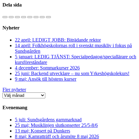
Dela sida
Nyheter
22 april: LEDIGT JOBB: Biträdande rektor
14 april: Folkhögskolornas roll i svenskt musikliv i fokus på
Sundsgården
5 januari: LEDIG TJÄNST: Specialpedagog/speciallärare och
kursföreståndare
4 december: Sommarkurser 2026
25 juni: Backend utvecklare – nu som Yrkeshögskolekurs!
9 maj: Ansök till höstens kurser
Fler nyheter
Evenemang
5 juli: Sundsgårdens garnmarknad
25 maj: Musiklinjen slutkonserter 25/5-8/6
13 maj: Konsert på Dunkers
8 maj: Kamratträff och årsmöte 8 maj 2026