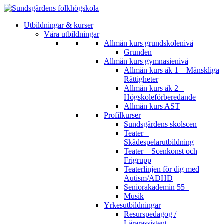
Utbildningar & kurser
Våra utbildningar
Allmän kurs grundskolenivå
Grunden
Allmän kurs gymnasienivå
Allmän kurs åk 1 – Mänskliga
Rättigheter
Allmän kurs åk 2 –
Högskoleförberedande
Allmän kurs AST
Profilkurser
Sundsgårdens skolscen
Teater –
Skådespelarutbildning
Teater – Scenkonst och
Frigrupp
Teaterlinjen för dig med
Autism/ADHD
Seniorakademin 55+
Musik
Yrkesutbildningar
Resurspedagog /
Lärarassistent