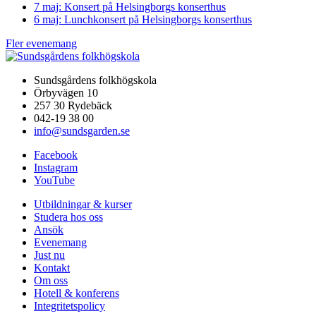
7 maj: Konsert på Helsingborgs konserthus
6 maj: Lunchkonsert på Helsingborgs konserthus
Fler evenemang
Sundsgårdens folkhögskola
Örbyvägen 10
257 30 Rydebäck
042-19 38 00
info@sundsgarden.se
Facebook
Instagram
YouTube
Utbildningar & kurser
Studera hos oss
Ansök
Evenemang
Just nu
Kontakt
Om oss
Hotell & konferens
Integritetspolicy