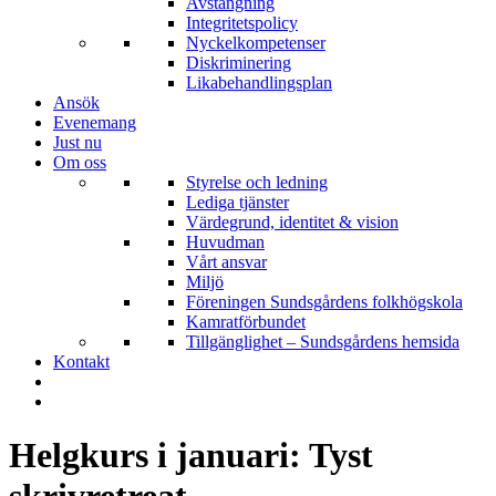
Avstängning
Integritetspolicy
Nyckelkompetenser
Diskriminering
Likabehandlingsplan
Ansök
Evenemang
Just nu
Om oss
Styrelse och ledning
Lediga tjänster
Värdegrund, identitet & vision
Huvudman
Vårt ansvar
Miljö
Föreningen Sundsgårdens folkhögskola
Kamratförbundet
Tillgänglighet – Sundsgårdens hemsida
Kontakt
Helgkurs i januari: Tyst