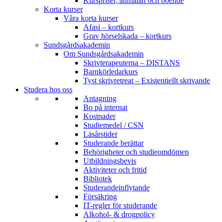
Kurspriser, anmälan och boende
Korta kurser
Våra korta kurser
Afasi – kortkurs
Grav hörselskada – kortkurs
Sundsgårdsakademin
Om Sundsgårdsakademin
Skrivterapeuterna – DISTANS
Barnkörledarkurs
Tyst skrivretreat – Existentiellt skrivande
Studera hos oss
Antagning
Bo på internat
Kostnader
Studiemedel / CSN
Läsårstider
Studerande berättar
Behörigheter och studieomdömen
Utbildningsbevis
Aktiviteter och fritid
Bibliotek
Studerandeinflytande
Försäkring
IT-regler för studerande
Alkohol- & drogpolicy