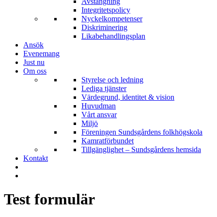
Avstängning
Integritetspolicy
Nyckelkompetenser
Diskriminering
Likabehandlingsplan
Ansök
Evenemang
Just nu
Om oss
Styrelse och ledning
Lediga tjänster
Värdegrund, identitet & vision
Huvudman
Vårt ansvar
Miljö
Föreningen Sundsgårdens folkhögskola
Kamratförbundet
Tillgänglighet – Sundsgårdens hemsida
Kontakt
Test formulär