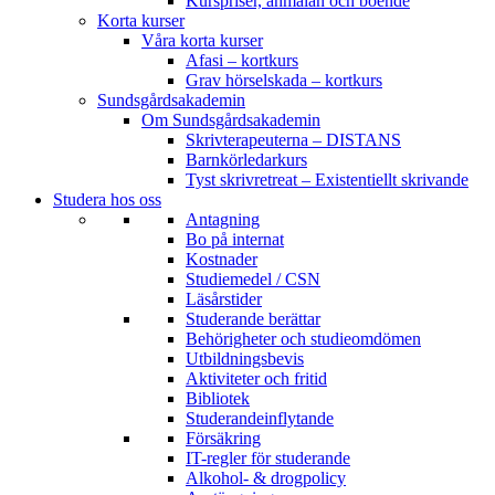
Kurspriser, anmälan och boende
Korta kurser
Våra korta kurser
Afasi – kortkurs
Grav hörselskada – kortkurs
Sundsgårdsakademin
Om Sundsgårdsakademin
Skrivterapeuterna – DISTANS
Barnkörledarkurs
Tyst skrivretreat – Existentiellt skrivande
Studera hos oss
Antagning
Bo på internat
Kostnader
Studiemedel / CSN
Läsårstider
Studerande berättar
Behörigheter och studieomdömen
Utbildningsbevis
Aktiviteter och fritid
Bibliotek
Studerandeinflytande
Försäkring
IT-regler för studerande
Alkohol- & drogpolicy