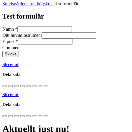
Sundsgårdens folkhögskola
Test formulär
Test formulär
Namn
*
Ditt huvudinstrument
E-post
*
Comment
Skicka
Skriv ut
Dela sida
Skriv ut
Dela sida
Aktuellt just nu!