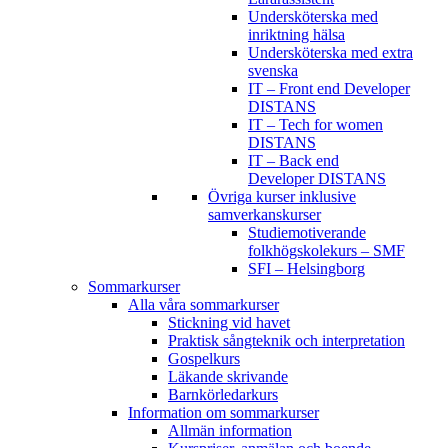
Undersköterska med
inriktning hälsa
Undersköterska med extra
svenska
IT – Front end Developer
DISTANS
IT – Tech for women
DISTANS
IT – Back end
Developer DISTANS
Övriga kurser inklusive
samverkanskurser
Studiemotiverande
folkhögskolekurs – SMF
SFI – Helsingborg
Sommarkurser
Alla våra sommarkurser
Stickning vid havet
Praktisk sångteknik och interpretation
Gospelkurs
Läkande skrivande
Barnkörledarkurs
Information om sommarkurser
Allmän information