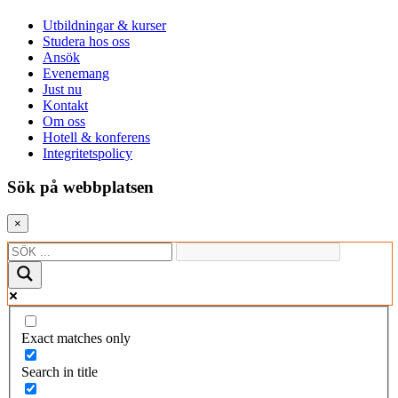
Utbildningar & kurser
Studera hos oss
Ansök
Evenemang
Just nu
Kontakt
Om oss
Hotell & konferens
Integritetspolicy
Sök på webbplatsen
×
Exact matches only
Search in title