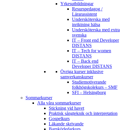
Yrkesutbildningar
Resurspedagog /
Lärarassistent
Undersköterska med
inriktning hälsa
Undersköterska med extra
svenska
IT – Front end Developer
DISTANS
IT – Tech for women
DISTANS
IT – Back end
Developer DISTANS
Övriga kurser inklusive
samverkanskurser
Studiemotiverande
folkhögskolekurs – SMF
SFI – Helsingborg
Sommarkurser
Alla våra sommarkurser
Stickning vid havet
Praktisk sångteknik och interpretation
Gospelkurs
Läkande skrivande
Barnkörledarkurs