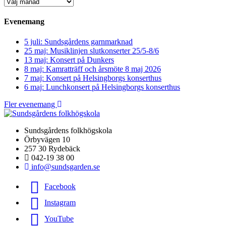
Evenemang
5 juli: Sundsgårdens garnmarknad
25 maj: Musiklinjen slutkonserter 25/5-8/6
13 maj: Konsert på Dunkers
8 maj: Kamratträff och årsmöte 8 maj 2026
7 maj: Konsert på Helsingborgs konserthus
6 maj: Lunchkonsert på Helsingborgs konserthus
Fler evenemang
Sundsgårdens folkhögskola
Örbyvägen 10
257 30 Rydebäck
042-19 38 00
info@sundsgarden.se
Facebook
Instagram
YouTube