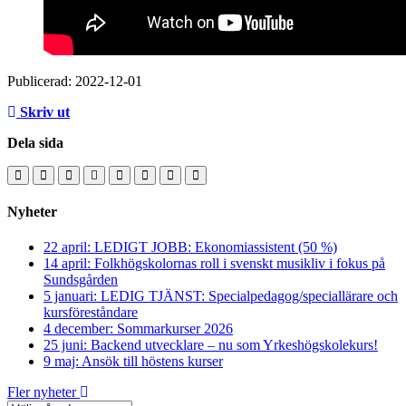
Publicerad: 2022-12-01
Skriv ut
Dela sida
Nyheter
22 april: LEDIGT JOBB: Ekonomiassistent (50 %)
14 april: Folkhögskolornas roll i svenskt musikliv i fokus på
Sundsgården
5 januari: LEDIG TJÄNST: Specialpedagog/speciallärare och
kursföreståndare
4 december: Sommarkurser 2026
25 juni: Backend utvecklare – nu som Yrkeshögskolekurs!
9 maj: Ansök till höstens kurser
Fler nyheter