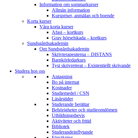
Information om sommarkurser
Allmän information
Kurspriser, anmälan och boende
Korta kurser
Våra korta kurser
Afasi – kortkurs
Grav hörselskada – kortkurs
Sundsgårdsakademin
Om Sundsgårdsakademin
Skrivterapeuterna – DISTANS
Barnkörledarkurs
Tyst skrivretreat – Existentiellt skrivande
Studera hos oss
Antagning
Bo på internat
Kostnader
Studiemedel / CSN
Läsårstider
Studerande berättar
Behörigheter och studieomdömen
Utbildningsbevis
Aktiviteter och fritid
Bibliotek
Studerandeinflytande
Försäkring