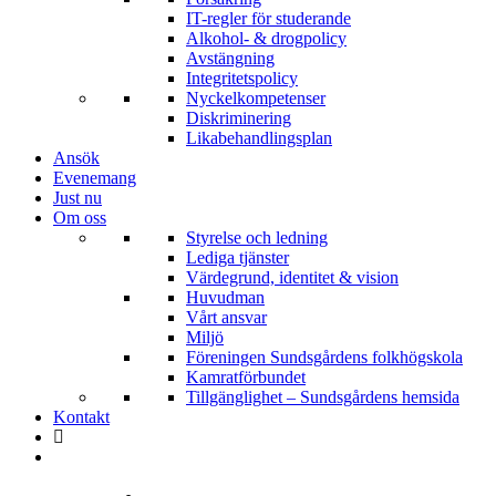
IT-regler för studerande
Alkohol- & drogpolicy
Avstängning
Integritetspolicy
Nyckelkompetenser
Diskriminering
Likabehandlingsplan
Ansök
Evenemang
Just nu
Om oss
Styrelse och ledning
Lediga tjänster
Värdegrund, identitet & vision
Huvudman
Vårt ansvar
Miljö
Föreningen Sundsgårdens folkhögskola
Kamratförbundet
Tillgänglighet – Sundsgårdens hemsida
Kontakt