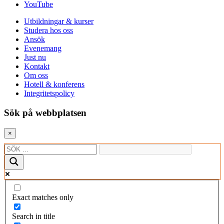
YouTube
Utbildningar & kurser
Studera hos oss
Ansök
Evenemang
Just nu
Kontakt
Om oss
Hotell & konferens
Integritetspolicy
Sök på webbplatsen
×
Exact matches only
Search in title