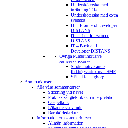
Undersköterska med
inriktning hälsa
Undersköterska med extra
svenska
IT – Front end Developer
DISTANS
IT – Tech for women
DISTANS
IT – Back end
Developer DISTANS
Övriga kurser inklusive
samverkanskurser
Studiemotiverande
folkhögskolekurs – SMF
SFI – Helsingborg
Sommarkurser
Alla våra sommarkurser
Stickning vid havet
Praktisk sångteknik och interpretation
Gospelkurs
Läkande skrivande
Barnkörledarkurs
Information om sommarkurser
Allmän information