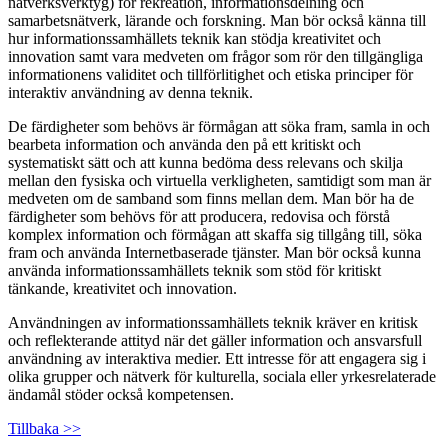
nätverksverktyg) för rekreation, informationsdelning och
samarbetsnätverk, lärande och forskning. Man bör också känna till
hur informationssamhällets teknik kan stödja kreativitet och
innovation samt vara medveten om frågor som rör den tillgängliga
informationens validitet och tillförlitighet och etiska principer för
interaktiv användning av denna teknik.
De färdigheter som behövs är förmågan att söka fram, samla in och
bearbeta information och använda den på ett kritiskt och
systematiskt sätt och att kunna bedöma dess relevans och skilja
mellan den fysiska och virtuella verkligheten, samtidigt som man är
medveten om de samband som finns mellan dem. Man bör ha de
färdigheter som behövs för att producera, redovisa och förstå
komplex information och förmågan att skaffa sig tillgång till, söka
fram och använda Internetbaserade tjänster. Man bör också kunna
använda informationssamhällets teknik som stöd för kritiskt
tänkande, kreativitet och innovation.
Användningen av informationssamhällets teknik kräver en kritisk
och reflekterande attityd när det gäller information och ansvarsfull
användning av interaktiva medier. Ett intresse för att engagera sig i
olika grupper och nätverk för kulturella, sociala eller yrkesrelaterade
ändamål stöder också kompetensen.
Tillbaka >>