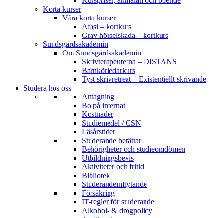
Kurspriser, anmälan och boende
Korta kurser
Våra korta kurser
Afasi – kortkurs
Grav hörselskada – kortkurs
Sundsgårdsakademin
Om Sundsgårdsakademin
Skrivterapeuterna – DISTANS
Barnkörledarkurs
Tyst skrivretreat – Existentiellt skrivande
Studera hos oss
Antagning
Bo på internat
Kostnader
Studiemedel / CSN
Läsårstider
Studerande berättar
Behörigheter och studieomdömen
Utbildningsbevis
Aktiviteter och fritid
Bibliotek
Studerandeinflytande
Försäkring
IT-regler för studerande
Alkohol- & drogpolicy