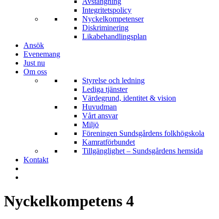
Avstängning
Integritetspolicy
Nyckelkompetenser
Diskriminering
Likabehandlingsplan
Ansök
Evenemang
Just nu
Om oss
Styrelse och ledning
Lediga tjänster
Värdegrund, identitet & vision
Huvudman
Vårt ansvar
Miljö
Föreningen Sundsgårdens folkhögskola
Kamratförbundet
Tillgänglighet – Sundsgårdens hemsida
Kontakt
Nyckelkompetens 4