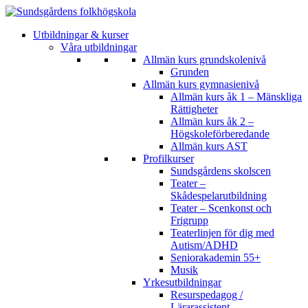
Utbildningar & kurser
Våra utbildningar
Allmän kurs grundskolenivå
Grunden
Allmän kurs gymnasienivå
Allmän kurs åk 1 – Mänskliga
Rättigheter
Allmän kurs åk 2 –
Högskoleförberedande
Allmän kurs AST
Profilkurser
Sundsgårdens skolscen
Teater –
Skådespelarutbildning
Teater – Scenkonst och
Frigrupp
Teaterlinjen för dig med
Autism/ADHD
Seniorakademin 55+
Musik
Yrkesutbildningar
Resurspedagog /
Lärarassistent