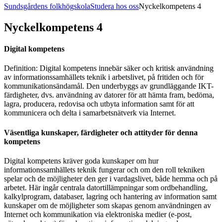
Sundsgårdens folkhögskola
Studera hos oss
Nyckelkompetens 4
Nyckelkompetens 4
Digital kompetens
Definition: Digital kompetens innebär säker och kritisk användning
av informationssamhällets teknik i arbetslivet, på fritiden och för
kommunikationsändamål. Den underbyggs av grundläggande IKT-
färdigheter, dvs. användning av datorer för att hämta fram, bedöma,
lagra, producera, redovisa och utbyta information samt för att
kommunicera och delta i samarbetsnätverk via Internet.
Väsentliga kunskaper, färdigheter och attityder för denna
kompetens
Digital kompetens kräver goda kunskaper om hur
informationssamhällets teknik fungerar och om den roll tekniken
spelar och de möjligheter den ger i vardagslivet, både hemma och på
arbetet. Här ingår centrala datortillämpningar som ordbehandling,
kalkylprogram, databaser, lagring och hantering av information samt
kunskaper om de möjligheter som skapas genom användningen av
Internet och kommunikation via elektroniska medier (e-post,