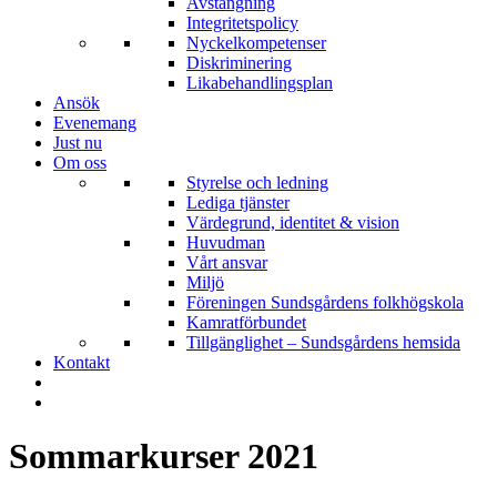
Avstängning
Integritetspolicy
Nyckelkompetenser
Diskriminering
Likabehandlingsplan
Ansök
Evenemang
Just nu
Om oss
Styrelse och ledning
Lediga tjänster
Värdegrund, identitet & vision
Huvudman
Vårt ansvar
Miljö
Föreningen Sundsgårdens folkhögskola
Kamratförbundet
Tillgänglighet – Sundsgårdens hemsida
Kontakt
Sommarkurser 2021