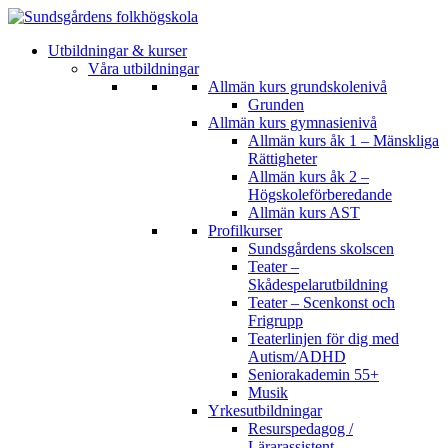
Utbildningar & kurser
Våra utbildningar
Allmän kurs grundskolenivå
Grunden
Allmän kurs gymnasienivå
Allmän kurs åk 1 – Mänskliga
Rättigheter
Allmän kurs åk 2 –
Högskoleförberedande
Allmän kurs AST
Profilkurser
Sundsgårdens skolscen
Teater –
Skådespelarutbildning
Teater – Scenkonst och
Frigrupp
Teaterlinjen för dig med
Autism/ADHD
Seniorakademin 55+
Musik
Yrkesutbildningar
Resurspedagog /
Lärarassistent