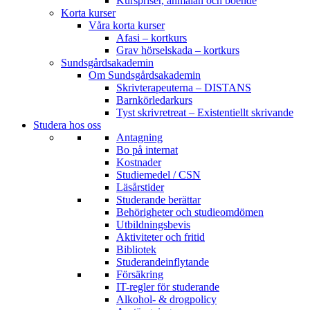
Kurspriser, anmälan och boende
Korta kurser
Våra korta kurser
Afasi – kortkurs
Grav hörselskada – kortkurs
Sundsgårdsakademin
Om Sundsgårdsakademin
Skrivterapeuterna – DISTANS
Barnkörledarkurs
Tyst skrivretreat – Existentiellt skrivande
Studera hos oss
Antagning
Bo på internat
Kostnader
Studiemedel / CSN
Läsårstider
Studerande berättar
Behörigheter och studieomdömen
Utbildningsbevis
Aktiviteter och fritid
Bibliotek
Studerandeinflytande
Försäkring
IT-regler för studerande
Alkohol- & drogpolicy