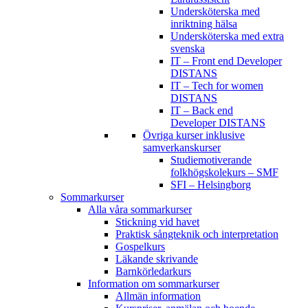
Undersköterska med
inriktning hälsa
Undersköterska med extra
svenska
IT – Front end Developer
DISTANS
IT – Tech for women
DISTANS
IT – Back end
Developer DISTANS
Övriga kurser inklusive
samverkanskurser
Studiemotiverande
folkhögskolekurs – SMF
SFI – Helsingborg
Sommarkurser
Alla våra sommarkurser
Stickning vid havet
Praktisk sångteknik och interpretation
Gospelkurs
Läkande skrivande
Barnkörledarkurs
Information om sommarkurser
Allmän information