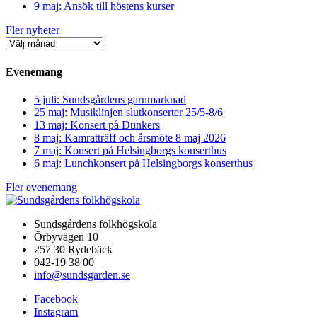
9 maj: Ansök till höstens kurser
Fler nyheter
Evenemang
5 juli: Sundsgårdens garnmarknad
25 maj: Musiklinjen slutkonserter 25/5-8/6
13 maj: Konsert på Dunkers
8 maj: Kamratträff och årsmöte 8 maj 2026
7 maj: Konsert på Helsingborgs konserthus
6 maj: Lunchkonsert på Helsingborgs konserthus
Fler evenemang
Sundsgårdens folkhögskola
Örbyvägen 10
257 30 Rydebäck
042-19 38 00
info@sundsgarden.se
Facebook
Instagram