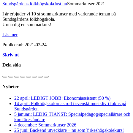
Sundsgårdens folkhögskola
Just nu
Sommarkurser 2021
I år erbjuder vi 10 st sommarkurser med varierande teman på
Sundsgårdens folkhögskola.
Unna dig en sommarkurs!
Läs mer
Publicerad: 2021-02-24
Skriv ut
Dela sida
Nyheter
22 april: LEDIGT JOBB: Ekonomiassistent (50 %)
14 april: Folkhögskolornas roll i svenskt musikliv i fokus på
Sundsgården
5 januari: LEDIG TJÄNST: Specialpedagog/speciallärare och
kursföreståndare
4 december: Sommarkurser 2026
25 juni: Backend utvecklare – nu som Yrkeshögskolekurs!