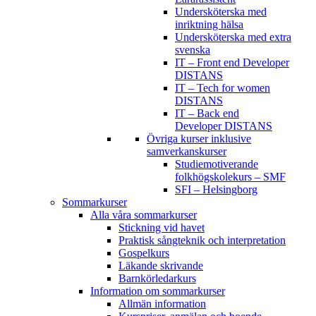
Undersköterska med
inriktning hälsa
Undersköterska med extra
svenska
IT – Front end Developer
DISTANS
IT – Tech for women
DISTANS
IT – Back end
Developer DISTANS
Övriga kurser inklusive
samverkanskurser
Studiemotiverande
folkhögskolekurs – SMF
SFI – Helsingborg
Sommarkurser
Alla våra sommarkurser
Stickning vid havet
Praktisk sångteknik och interpretation
Gospelkurs
Läkande skrivande
Barnkörledarkurs
Information om sommarkurser
Allmän information