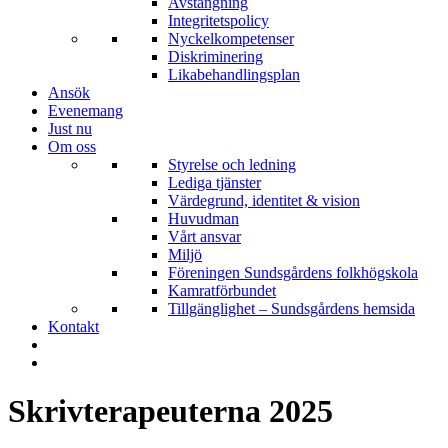
Avstängning
Integritetspolicy
Nyckelkompetenser
Diskriminering
Likabehandlingsplan
Ansök
Evenemang
Just nu
Om oss
Styrelse och ledning
Lediga tjänster
Värdegrund, identitet & vision
Huvudman
Vårt ansvar
Miljö
Föreningen Sundsgårdens folkhögskola
Kamratförbundet
Tillgänglighet – Sundsgårdens hemsida
Kontakt
Skrivterapeuterna 2025