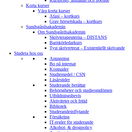
Kurspriser, anmälan och boende
Korta kurser
Våra korta kurser
Afasi – kortkurs
Grav hörselskada – kortkurs
Sundsgårdsakademin
Om Sundsgårdsakademin
Skrivterapeuterna – DISTANS
Barnkörledarkurs
Tyst skrivretreat – Existentiellt skrivande
Studera hos oss
Antagning
Bo på internat
Kostnader
Studiemedel / CSN
Läsårstider
Studerande berättar
Behörigheter och studieomdömen
Utbildningsbevis
Aktiviteter och fritid
Bibliotek
Studerandeinflytande
Försäkring
IT-regler för studerande
Alkohol- & drogpolicy