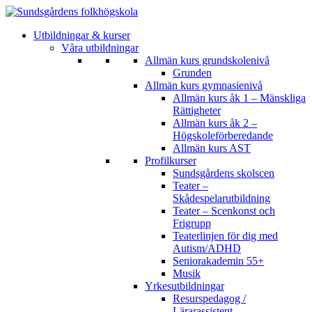
Utbildningar & kurser
Våra utbildningar
Allmän kurs grundskolenivå
Grunden
Allmän kurs gymnasienivå
Allmän kurs åk 1 – Mänskliga
Rättigheter
Allmän kurs åk 2 –
Högskoleförberedande
Allmän kurs AST
Profilkurser
Sundsgårdens skolscen
Teater –
Skådespelarutbildning
Teater – Scenkonst och
Frigrupp
Teaterlinjen för dig med
Autism/ADHD
Seniorakademin 55+
Musik
Yrkesutbildningar
Resurspedagog /
Lärarassistent