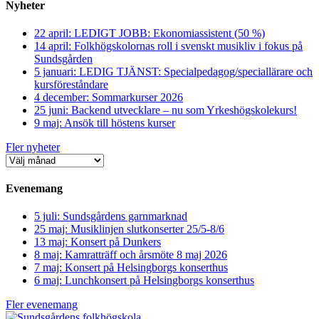
Nyheter
22 april: LEDIGT JOBB: Ekonomiassistent (50 %)
14 april: Folkhögskolornas roll i svenskt musikliv i fokus på
Sundsgården
5 januari: LEDIG TJÄNST: Specialpedagog/speciallärare och
kursföreståndare
4 december: Sommarkurser 2026
25 juni: Backend utvecklare – nu som Yrkeshögskolekurs!
9 maj: Ansök till höstens kurser
Fler nyheter
Evenemang
5 juli: Sundsgårdens garnmarknad
25 maj: Musiklinjen slutkonserter 25/5-8/6
13 maj: Konsert på Dunkers
8 maj: Kamratträff och årsmöte 8 maj 2026
7 maj: Konsert på Helsingborgs konserthus
6 maj: Lunchkonsert på Helsingborgs konserthus
Fler evenemang