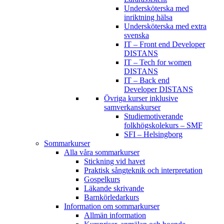
Undersköterska med
inriktning hälsa
Undersköterska med extra
svenska
IT – Front end Developer
DISTANS
IT – Tech for women
DISTANS
IT – Back end
Developer DISTANS
Övriga kurser inklusive
samverkanskurser
Studiemotiverande
folkhögskolekurs – SMF
SFI – Helsingborg
Sommarkurser
Alla våra sommarkurser
Stickning vid havet
Praktisk sångteknik och interpretation
Gospelkurs
Läkande skrivande
Barnkörledarkurs
Information om sommarkurser
Allmän information