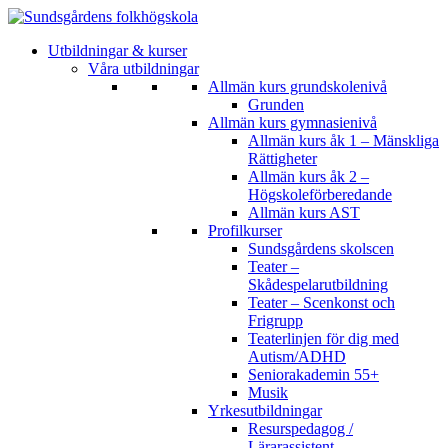
Utbildningar & kurser
Våra utbildningar
Allmän kurs grundskolenivå
Grunden
Allmän kurs gymnasienivå
Allmän kurs åk 1 – Mänskliga
Rättigheter
Allmän kurs åk 2 –
Högskoleförberedande
Allmän kurs AST
Profilkurser
Sundsgårdens skolscen
Teater –
Skådespelarutbildning
Teater – Scenkonst och
Frigrupp
Teaterlinjen för dig med
Autism/ADHD
Seniorakademin 55+
Musik
Yrkesutbildningar
Resurspedagog /
Lärarassistent