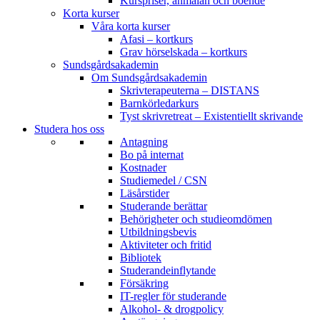
Kurspriser, anmälan och boende
Korta kurser
Våra korta kurser
Afasi – kortkurs
Grav hörselskada – kortkurs
Sundsgårdsakademin
Om Sundsgårdsakademin
Skrivterapeuterna – DISTANS
Barnkörledarkurs
Tyst skrivretreat – Existentiellt skrivande
Studera hos oss
Antagning
Bo på internat
Kostnader
Studiemedel / CSN
Läsårstider
Studerande berättar
Behörigheter och studieomdömen
Utbildningsbevis
Aktiviteter och fritid
Bibliotek
Studerandeinflytande
Försäkring
IT-regler för studerande
Alkohol- & drogpolicy