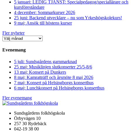
5 januari: LEDIG TJÄNST: Specialpedagog/speciallärare och
kursföreståndare
4 december: Sommarkurser 2026
25 juni: Backend utvecklare – nu som Yrkeshögskolekurs!
9 maj: Ansök till höstens kurser
Fler nyheter
Evenemang
5 juli: Sundsgårdens garnmarknad
25 maj: Musiklinjen slutkonserter 25/5-8/6
13 maj: Konsert på Dunkers
8 maj: Kamratträff och årsmöte 8 maj 2026
7 maj: Konsert på Helsingborgs konserthus
6 maj: Lunchkonsert på Helsingborgs konserthus
Fler evenemang
Sundsgårdens folkhögskola
Örbyvägen 10
257 30 Rydebäck
042-19 38 00