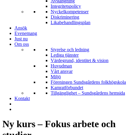
Avstängning
Integritetspolicy
Nyckelkompetenser
Diskriminering
Likabehandlingsplan
Ansök
Evenemang
Just nu
Om oss
Styrelse och ledning
Lediga tjänster
Värdegrund, identitet & vision
Huvudman
Vårt ansvar
Miljö
Föreningen Sundsgårdens folkhögskola
Kamratförbundet
Tillgänglighet – Sundsgårdens hemsida
Kontakt
Ny kurs – Fokus arbete och