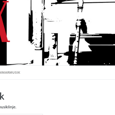
AMMARMUSIK
k
usiklinje.