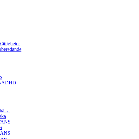
ättigheter
örberedande
p
ism/ADHD
hälsa
ska
STANS
S
STANS
rser