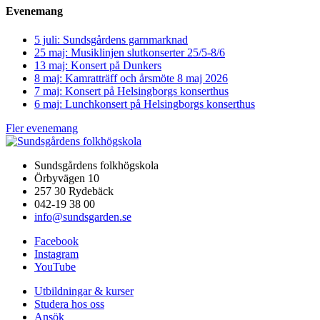
Evenemang
5 juli: Sundsgårdens garnmarknad
25 maj: Musiklinjen slutkonserter 25/5-8/6
13 maj: Konsert på Dunkers
8 maj: Kamratträff och årsmöte 8 maj 2026
7 maj: Konsert på Helsingborgs konserthus
6 maj: Lunchkonsert på Helsingborgs konserthus
Fler evenemang
Sundsgårdens folkhögskola
Örbyvägen 10
257 30 Rydebäck
042-19 38 00
info@sundsgarden.se
Facebook
Instagram
YouTube
Utbildningar & kurser
Studera hos oss
Ansök