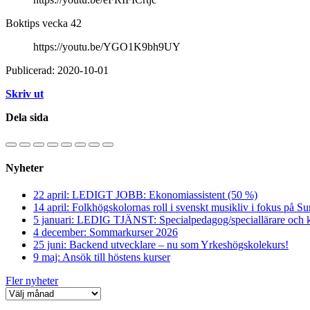
Boktips vecka 42
https://youtu.be/YGO1K9bh9UY
Publicerad: 2020-10-01
Skriv ut
Dela sida
Nyheter
22 april: LEDIGT JOBB: Ekonomiassistent (50 %)
14 april: Folkhögskolornas roll i svenskt musikliv i fokus på S
5 januari: LEDIG TJÄNST: Specialpedagog/speciallärare och k
4 december: Sommarkurser 2026
25 juni: Backend utvecklare – nu som Yrkeshögskolekurs!
9 maj: Ansök till höstens kurser
Fler nyheter