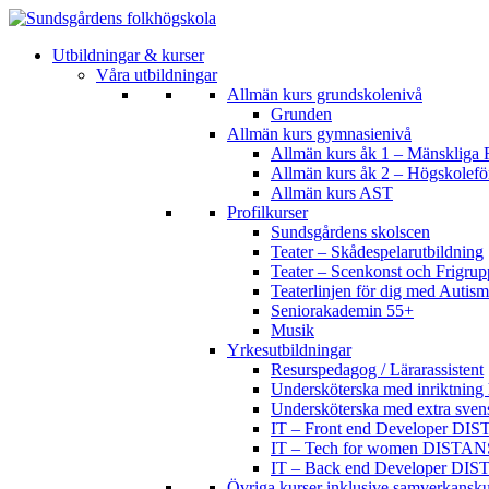
Utbildningar & kurser
Våra utbildningar
Allmän kurs grundskolenivå
Grunden
Allmän kurs gymnasienivå
Allmän kurs åk 1 – Mänskliga R
Allmän kurs åk 2 – Högskolef
Allmän kurs AST
Profilkurser
Sundsgårdens skolscen
Teater – Skådespelarutbildning
Teater – Scenkonst och Frigrup
Teaterlinjen för dig med Aut
Seniorakademin 55+
Musik
Yrkesutbildningar
Resurspedagog / Lärarassistent
Undersköterska med inriktning 
Undersköterska med extra sven
IT – Front end Developer DI
IT – Tech for women DISTAN
IT – Back end Developer DI
Övriga kurser inklusive samverkansku