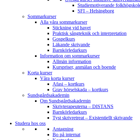
Studiemotiverande folkhögsko
SFI – Helsingborg
Sommarkurser
Alla våra sommarkurser
Stickning vid havet
Praktisk sångteknik och interpretation
Gospelkurs
Läkande skrivande
Barnkörledarkurs
Information om sommarkurser
Allmän information
Kurspriser, anmälan och boende
Korta kurser
Våra korta kurser
Afasi – kortkurs
Grav hörselskada – kortkurs
Sundsgårdsakademin
Om Sundsgårdsakademin
Skrivterapeuterna – DISTANS
Barnkörledarkurs
Tyst skrivretreat – Existentiellt skrivande
Studera hos oss
Antagning
Bo på internat