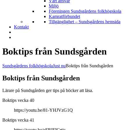
Vårt ansvar
Miljö
Föreningen Sundsgårdens folkhögskola
Kamratförbundet
Tillgänglighet – Sundsgårdens hemsida
Kontakt
Boktips från Sundsgården
Sundsgårdens folkhögskola
Just nu
Boktips från Sundsgården
Boktips från Sundsgården
Lärare på Sundsgården ger tips på böcker att läsa.
Boktips vecka 40
https://youtu.be/81-YHJVzG1Q
Boktips vecka 41
https://youtu.be/eFRIFICrtjc