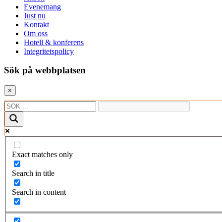
Evenemang
Just nu
Kontakt
Om oss
Hotell & konferens
Integritetspolicy
Sök på webbplatsen
×
Exact matches only
Search in title
Search in content