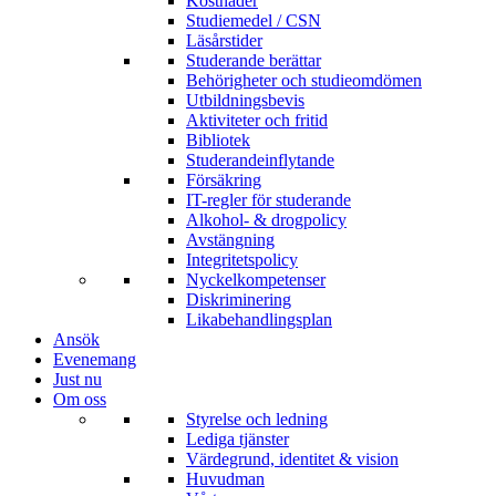
Kostnader
Studiemedel / CSN
Läsårstider
Studerande berättar
Behörigheter och studieomdömen
Utbildningsbevis
Aktiviteter och fritid
Bibliotek
Studerandeinflytande
Försäkring
IT-regler för studerande
Alkohol- & drogpolicy
Avstängning
Integritetspolicy
Nyckelkompetenser
Diskriminering
Likabehandlingsplan
Ansök
Evenemang
Just nu
Om oss
Styrelse och ledning
Lediga tjänster
Värdegrund, identitet & vision
Huvudman