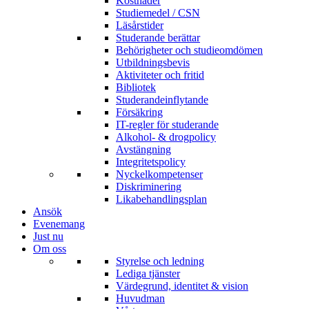
Kostnader
Studiemedel / CSN
Läsårstider
Studerande berättar
Behörigheter och studieomdömen
Utbildningsbevis
Aktiviteter och fritid
Bibliotek
Studerandeinflytande
Försäkring
IT-regler för studerande
Alkohol- & drogpolicy
Avstängning
Integritetspolicy
Nyckelkompetenser
Diskriminering
Likabehandlingsplan
Ansök
Evenemang
Just nu
Om oss
Styrelse och ledning
Lediga tjänster
Värdegrund, identitet & vision
Huvudman