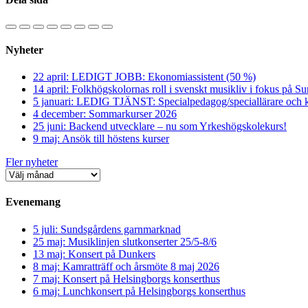
Nyheter
22 april: LEDIGT JOBB: Ekonomiassistent (50 %)
14 april: Folkhögskolornas roll i svenskt musikliv i fokus på S
5 januari: LEDIG TJÄNST: Specialpedagog/speciallärare och k
4 december: Sommarkurser 2026
25 juni: Backend utvecklare – nu som Yrkeshögskolekurs!
9 maj: Ansök till höstens kurser
Fler nyheter
Evenemang
5 juli: Sundsgårdens garnmarknad
25 maj: Musiklinjen slutkonserter 25/5-8/6
13 maj: Konsert på Dunkers
8 maj: Kamratträff och årsmöte 8 maj 2026
7 maj: Konsert på Helsingborgs konserthus
6 maj: Lunchkonsert på Helsingborgs konserthus