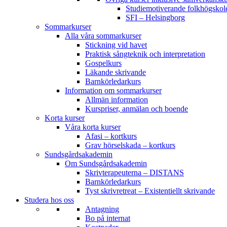
Studiemotiverande folkhögsko
SFI – Helsingborg
Sommarkurser
Alla våra sommarkurser
Stickning vid havet
Praktisk sångteknik och interpretation
Gospelkurs
Läkande skrivande
Barnkörledarkurs
Information om sommarkurser
Allmän information
Kurspriser, anmälan och boende
Korta kurser
Våra korta kurser
Afasi – kortkurs
Grav hörselskada – kortkurs
Sundsgårdsakademin
Om Sundsgårdsakademin
Skrivterapeuterna – DISTANS
Barnkörledarkurs
Tyst skrivretreat – Existentiellt skrivande
Studera hos oss
Antagning
Bo på internat