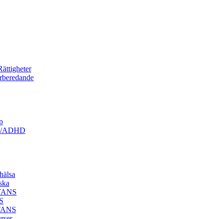
ättigheter
örberedande
p
ism/ADHD
hälsa
ska
STANS
S
STANS
rser