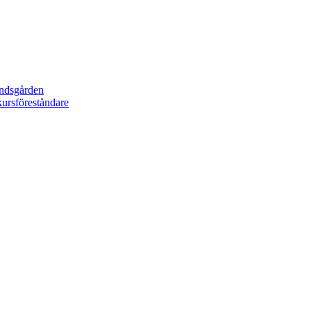
undsgården
ursföreståndare