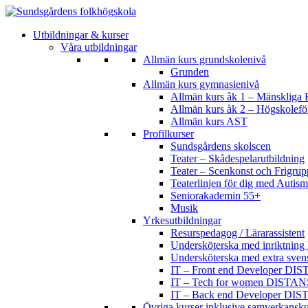
Utbildningar & kurser
Våra utbildningar
Allmän kurs grundskolenivå
Grunden
Allmän kurs gymnasienivå
Allmän kurs åk 1 – Mänskliga R
Allmän kurs åk 2 – Högskolef
Allmän kurs AST
Profilkurser
Sundsgårdens skolscen
Teater – Skådespelarutbildning
Teater – Scenkonst och Frigrup
Teaterlinjen för dig med Aut
Seniorakademin 55+
Musik
Yrkesutbildningar
Resurspedagog / Lärarassistent
Undersköterska med inriktning 
Undersköterska med extra sven
IT – Front end Developer DI
IT – Tech for women DISTAN
IT – Back end Developer DI
Övriga kurser inklusive samverkansku