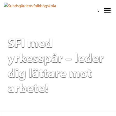
SFI med
yrkesspår – leder
dig lättare mot
arbete!