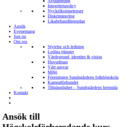
Avstängning
Integritetspolicy
Nyckelkompetenser
Diskriminering
Likabehandlingsplan
Ansök
Evenemang
Just nu
Om oss
Styrelse och ledning
Lediga tjänster
Värdegrund, identitet & vision
Huvudman
Vårt ansvar
Miljö
Föreningen Sundsgårdens folkhögskola
Kamratförbundet
Tillgänglighet – Sundsgårdens hemsida
Kontakt
Ansök till