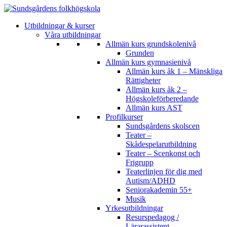
Utbildningar & kurser
Våra utbildningar
Allmän kurs grundskolenivå
Grunden
Allmän kurs gymnasienivå
Allmän kurs åk 1 – Mänskliga
Rättigheter
Allmän kurs åk 2 –
Högskoleförberedande
Allmän kurs AST
Profilkurser
Sundsgårdens skolscen
Teater –
Skådespelarutbildning
Teater – Scenkonst och
Frigrupp
Teaterlinjen för dig med
Autism/ADHD
Seniorakademin 55+
Musik
Yrkesutbildningar
Resurspedagog /
Lärarassistent