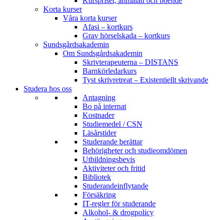
Kurspriser, anmälan och boende
Korta kurser
Våra korta kurser
Afasi – kortkurs
Grav hörselskada – kortkurs
Sundsgårdsakademin
Om Sundsgårdsakademin
Skrivterapeuterna – DISTANS
Barnkörledarkurs
Tyst skrivretreat – Existentiellt skrivande
Studera hos oss
Antagning
Bo på internat
Kostnader
Studiemedel / CSN
Läsårstider
Studerande berättar
Behörigheter och studieomdömen
Utbildningsbevis
Aktiviteter och fritid
Bibliotek
Studerandeinflytande
Försäkring
IT-regler för studerande
Alkohol- & drogpolicy