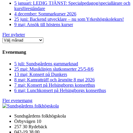
5 januari: LEDIG TJÄNST: Specialpedagog/speciallärare och
kursföreståndare
4 december: Sommarkurser 2026
25 juni: Backend utvecklare – nu som Yrkeshögskolekurs!
9 maj: Ansök till höstens kurser
Fler nyheter
Evenemang
5 juli: Sundsgårdens garnmarknad
25 maj: Musiklinjen slutkonserter 25/5-8/6
13 maj: Konsert på Dunkers
8 maj: Kamratträff och årsmöte 8 maj 2026
7 maj: Konsert på Helsingborgs konserthus
6 maj: Lunchkonsert på Helsingborgs konserthus
Fler evenemang
Sundsgårdens folkhögskola
Örbyvägen 10
257 30 Rydebäck
042-19 38 00