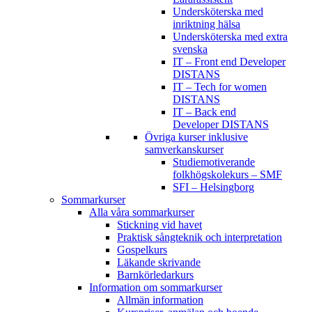
Undersköterska med
inriktning hälsa
Undersköterska med extra
svenska
IT – Front end Developer
DISTANS
IT – Tech for women
DISTANS
IT – Back end
Developer DISTANS
Övriga kurser inklusive
samverkanskurser
Studiemotiverande
folkhögskolekurs – SMF
SFI – Helsingborg
Sommarkurser
Alla våra sommarkurser
Stickning vid havet
Praktisk sångteknik och interpretation
Gospelkurs
Läkande skrivande
Barnkörledarkurs
Information om sommarkurser
Allmän information