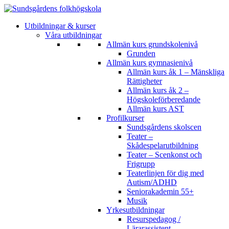
Utbildningar & kurser
Våra utbildningar
Allmän kurs grundskolenivå
Grunden
Allmän kurs gymnasienivå
Allmän kurs åk 1 – Mänskliga
Rättigheter
Allmän kurs åk 2 –
Högskoleförberedande
Allmän kurs AST
Profilkurser
Sundsgårdens skolscen
Teater –
Skådespelarutbildning
Teater – Scenkonst och
Frigrupp
Teaterlinjen för dig med
Autism/ADHD
Seniorakademin 55+
Musik
Yrkesutbildningar
Resurspedagog /
Lärarassistent