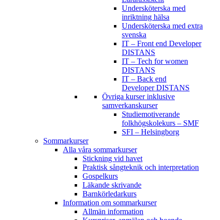
Undersköterska med
inriktning hälsa
Undersköterska med extra
svenska
IT – Front end Developer
DISTANS
IT – Tech for women
DISTANS
IT – Back end
Developer DISTANS
Övriga kurser inklusive
samverkanskurser
Studiemotiverande
folkhögskolekurs – SMF
SFI – Helsingborg
Sommarkurser
Alla våra sommarkurser
Stickning vid havet
Praktisk sångteknik och interpretation
Gospelkurs
Läkande skrivande
Barnkörledarkurs
Information om sommarkurser
Allmän information