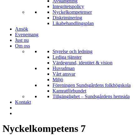
Avstängning
Integritetspolicy
Nyckelkompetenser
Diskriminering
Likabehandlingsplan
Ansök
Evenemang
Just nu
Om oss
Styrelse och ledning
Lediga tjänster
Värdegrund, identitet & vision
Huvudman
Vårt ansvar
Miljö
Föreningen Sundsgårdens folkhögskola
Kamratförbundet
Tillgänglighet – Sundsgårdens hemsida
Kontakt
Nyckelkompetens 7