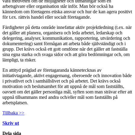
vara medveten om de möjligheter och utmaningar som en
arbetsgivare eller organisation står inför. Man bör också ha
kännedom om företagens etiska ansvar och hur de kan agera positivt
för t.ex. rättvis handel eller socialt företagande.
Färdigheter på detta område innefattar aktiv projektledning (t.ex. när
det gäller att planera, organisera och leda arbetet, ledarskap och
delegering, analyser, kommunikation, rapportering, utvärdering och
dokumentering) samt förmågan att arbeta både självständigt och i
grupp. Det krävs också ett gott omdöme när det gäller att fastställa
sina egna starka och svaga sidor och att göra bedömningar och, om
lämpligt, ta risker.
En attityd präglad av företagaranda kännetecknas av
initiativtagande, aktivt engagemang, oberoende och innovation både
i privatlivet och i samhällslivet och på arbetet. Det krävs också
motivation och beslutsamhet för att uppnå de mål som fastställts,
oavsett om det gäller personliga mål, syften som man strävar efter att
uppnå tillsammans med andra och/eller mål som fastställts på
arbetsplatsen.
Tillbaka >>
Skriv ut
Dela sida