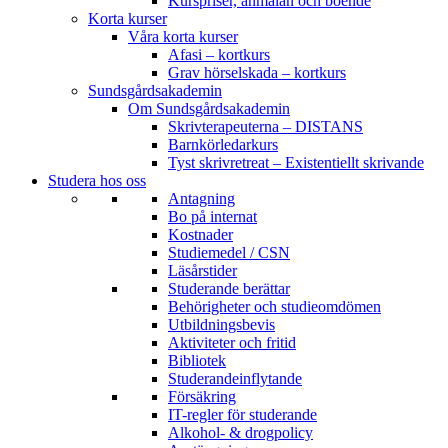
Kurspriser, anmälan och boende
Korta kurser
Våra korta kurser
Afasi – kortkurs
Grav hörselskada – kortkurs
Sundsgårdsakademin
Om Sundsgårdsakademin
Skrivterapeuterna – DISTANS
Barnkörledarkurs
Tyst skrivretreat – Existentiellt skrivande
Studera hos oss
Antagning
Bo på internat
Kostnader
Studiemedel / CSN
Läsårstider
Studerande berättar
Behörigheter och studieomdömen
Utbildningsbevis
Aktiviteter och fritid
Bibliotek
Studerandeinflytande
Försäkring
IT-regler för studerande
Alkohol- & drogpolicy