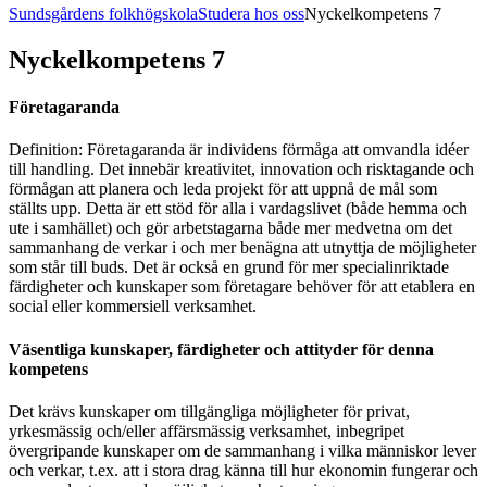
Sundsgårdens folkhögskola
Studera hos oss
Nyckelkompetens 7
Nyckelkompetens 7
Företagaranda
Definition: Företagaranda är individens förmåga att omvandla idéer
till handling. Det innebär kreativitet, innovation och risktagande och
förmågan att planera och leda projekt för att uppnå de mål som
ställts upp. Detta är ett stöd för alla i vardagslivet (både hemma och
ute i samhället) och gör arbetstagarna både mer medvetna om det
sammanhang de verkar i och mer benägna att utnyttja de möjligheter
som står till buds. Det är också en grund för mer specialinriktade
färdigheter och kunskaper som företagare behöver för att etablera en
social eller kommersiell verksamhet.
Väsentliga kunskaper, färdigheter och attityder för denna
kompetens
Det krävs kunskaper om tillgängliga möjligheter för privat,
yrkesmässig och/eller affärsmässig verksamhet, inbegripet
övergripande kunskaper om de sammanhang i vilka människor lever
och verkar, t.ex. att i stora drag känna till hur ekonomin fungerar och