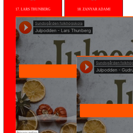
17. LARS THUNBERG
18. ZANYAR ADAMI
https://soundcloud.com/sunds
zanyar-adami-1
19. GUDRUN ROOTH