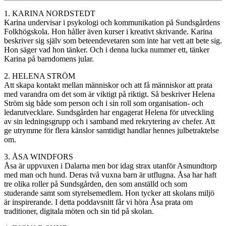
1. KARINA NORDSTEDT
Karina undervisar i psykologi och kommunikation på Sundsgårdens
Folkhögskola. Hon håller även kurser i kreativt skrivande. Karina
beskriver sig själv som beteendevetaren som inte har vett att bete sig.
Hon säger vad hon tänker. Och i denna lucka nummer ett, tänker
Karina på barndomens jular.
2. HELENA STRÖM
Att skapa kontakt mellan människor och att få människor att prata
med varandra om det som är viktigt på riktigt. Så beskriver Helena
Ström sig både som person och i sin roll som organisation- och
ledarutvecklare. Sundsgården har engagerat Helena för utveckling
av sin ledningsgrupp och i samband med rekrytering av chefer. Att
ge utrymme för flera känslor samtidigt handlar hennes julbetraktelse
om.
3. ÅSA WINDFORS
Åsa är uppvuxen i Dalarna men bor idag strax utanför Asmundtorp
med man och hund. Deras två vuxna barn är utflugna. Åsa har haft
tre olika roller på Sundsgården, den som anställd och som
studerande samt som styrelsemedlem. Hon tycker att skolans miljö
är inspirerande. I detta poddavsnitt får vi höra Åsa prata om
traditioner, digitala möten och sin tid på skolan.