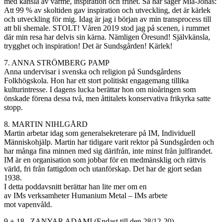
med känsla av värme, inspiration och frihet. Så här säger Mia-Jonas:
Att 99 % av skoltiden gav inspiration och utveckling, det är kärlek
och utveckling för mig. Idag är jag i början av min transprocess till
att bli shemale. STOLT! Våren 2019 stod jag på scenen, i rummet
där min resa har delvis sin kärna. Nämligen Öresund! Självkänsla,
trygghet och inspiration! Det är Sundsgården! Kärlek!
7. ANNA STRÖMBERG PAMP
Anna undervisar i svenska och religion på Sundsgårdens
Folkhögskola. Hon har ett stort politiskt engagemang tillika
kulturintresse. I dagens lucka berättar hon om nioåringen som
önskade förena dessa två, men åttitalets konservativa frikyrka satte
stopp.
8.
MARTIN NIHLGÅRD
Martin arbetar idag som generalsekreterare på IM, Individuell
Människohjälp. Martin har tidigare varit rektor på Sundsgården och
har många fina minnen med sig därifrån, inte minst från julfirandet.
IM är en organisation som jobbar för en medmänsklig och rättvis
värld, fri från fattigdom och utanförskap. Det har de gjort sedan
1938.
I detta
poddavsnitt
berättar han lite mer om en
av
IMs
verksamheter
Humanium
Metal
–
IMs
arbete
mot
vapenvåld
.
9 + 18. ZANYAR ADAMI
(Endast till den 28/12-20)