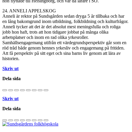
hon flyttade till Helsingborg, och var
då lärare
i SO.
24. ANNELI APPELSKOG
Anneli är rektor på Sundsgården sedan dryga 5 år tillbaka och har
en lång bakomgrund inom utbildning, folkbildning och kulturfrågor.
Anneli tycker att det är det absolut mest meningsfulla och roliga
jobb hon haft, trots att hon tidigare jobbat på många olika
arbetsplatser och inom en rad olika yrkesroller.
Samhällsengagemang utifrån ett värdegrundsperspektiv går som en
röd tråd både genom hennes yrkesliv och engagemang på fritiden.
Att få perspektiv på sitt eget och sina barns liv genom att lära av
historien.
Skriv ut
Dela sida
Skriv ut
Dela sida