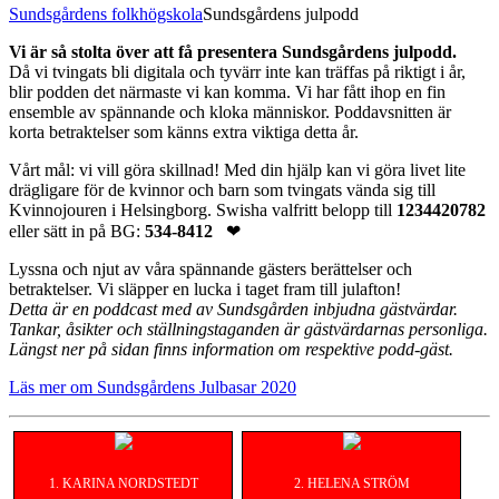
Sundsgårdens folkhögskola
Sundsgårdens julpodd
Vi är så stolta över att få presentera Sundsgårdens julpodd.
Då vi tvingats bli digitala och tyvärr inte kan träffas på riktigt i år,
blir podden det närmaste vi kan komma. Vi har fått ihop en fin
ensemble av spännande och kloka människor. Poddavsnitten är
korta betraktelser som känns extra viktiga detta år.
Vårt mål: vi vill göra skillnad! Med din hjälp kan vi göra livet lite
drägligare för de kvinnor och barn som tvingats vända sig till
Kvinnojouren i Helsingborg. Swisha valfritt belopp till
1234420782
eller sätt in på BG:
534-8412
❤
Lyssna och njut av våra spännande gästers berättelser och
betraktelser. Vi släpper en lucka i taget fram till julafton!
Detta är en poddcast med av Sundsgården inbjudna gästvärdar.
Tankar, åsikter och ställningstaganden är gästvärdarnas personliga.
Längst ner på sidan finns information om respektive podd-gäst.
Läs mer om Sundsgårdens Julbasar 2020
1. KARINA NORDSTEDT
2. HELENA STRÖM