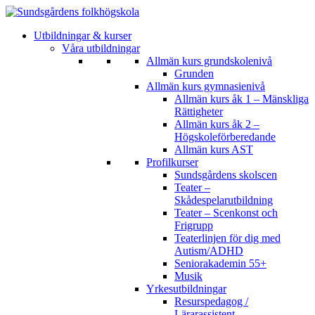
Utbildningar & kurser
Våra utbildningar
Allmän kurs grundskolenivå
Grunden
Allmän kurs gymnasienivå
Allmän kurs åk 1 – Mänskliga
Rättigheter
Allmän kurs åk 2 –
Högskoleförberedande
Allmän kurs AST
Profilkurser
Sundsgårdens skolscen
Teater –
Skådespelarutbildning
Teater – Scenkonst och
Frigrupp
Teaterlinjen för dig med
Autism/ADHD
Seniorakademin 55+
Musik
Yrkesutbildningar
Resurspedagog /
Lärarassistent