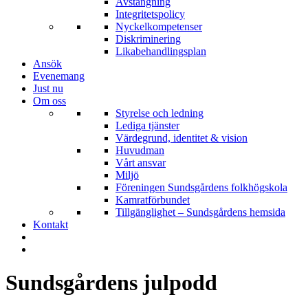
Avstängning
Integritetspolicy
Nyckelkompetenser
Diskriminering
Likabehandlingsplan
Ansök
Evenemang
Just nu
Om oss
Styrelse och ledning
Lediga tjänster
Värdegrund, identitet & vision
Huvudman
Vårt ansvar
Miljö
Föreningen Sundsgårdens folkhögskola
Kamratförbundet
Tillgänglighet – Sundsgårdens hemsida
Kontakt
Sundsgårdens julpodd