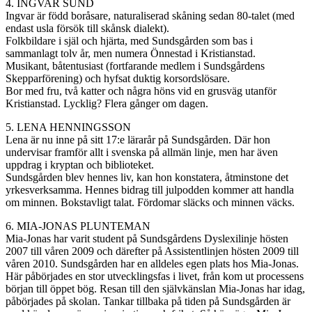
4. INGVAR SUND
Ingvar är född boråsare, naturaliserad skåning sedan 80-talet (med
endast usla försök till skånsk dialekt).
Folkbildare i själ och hjärta, med Sundsgården som bas i
sammanlagt tolv år, men numera Önnestad i Kristianstad.
Musikant, båtentusiast (fortfarande medlem i Sundsgårdens
Skepparförening) och hyfsat duktig korsordslösare.
Bor med fru, två katter och några höns vid en grusväg utanför
Kristianstad. Lycklig? Flera gånger om dagen.
5. LENA HENNINGSSON
Lena är nu inne på sitt 17:e lärarår på Sundsgården. Där hon
undervisar framför allt i svenska på allmän linje, men har även
uppdrag i kryptan och biblioteket.
Sundsgården blev hennes liv, kan hon konstatera, åtminstone det
yrkesverksamma. Hennes bidrag till julpodden kommer att handla
om minnen. Bokstavligt talat. Fördomar släcks och minnen väcks.
6. MIA-JONAS PLUNTEMAN
Mia-Jonas har varit student på Sundsgårdens Dyslexilinje hösten
2007 till våren 2009 och därefter på Assistentlinjen hösten 2009 till
våren 2010.
Sundsgården har en alldeles egen plats hos Mia-Jonas.
Här påbörjades en stor utvecklingsfas i livet, från kom ut processens
början till öppet bög. Resan till den självkänslan Mia-Jonas har idag,
påbörjades på skolan. Tankar tillbaka på tiden på Sundsgården är