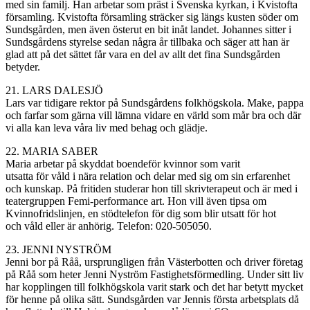
med sin familj. Han arbetar som präst i Svenska kyrkan, i Kvistofta
församling. Kvistofta församling sträcker sig längs kusten söder om
Sundsgården, men även österut en bit inåt landet. Johannes sitter i
Sundsgårdens styrelse sedan några år tillbaka och säger att han är
glad att på det sättet får vara en del av allt det fina Sundsgården
betyder.
21. LARS DALESJÖ
Lars var tidigare rektor på Sundsgårdens folkhögskola. Make, pappa
och farfar som gärna vill lämna vidare en värld som mår bra och där
vi alla kan leva våra liv med behag och glädje.
22. MARIA SABER
Maria arbetar på skyddat boende
för
kvinnor som varit
utsatta
för
våld
i
nära
relation och delar med sig om sin erfarenhet
och kunskap. På fritiden studerar hon till skrivterapeut och
är
med i
teatergruppen
Femi-performance
art. Hon vill
även
tipsa om
Kvinnofridslinjen, en
stödtelefon
för
dig som blir utsatt
för
hot
och
våld
eller
är
anhörig
. Telefon: 020-505050.
23. JENNI NYSTRÖM
Jenni bor på Råå, ursprungligen från Västerbotten och driver företag
på Råå som heter Jenni Nyström Fastighetsförmedling. Under sitt liv
har kopplingen till folkhögskola varit stark och det har betytt mycket
för henne på olika sätt. Sundsgården var Jennis första arbetsplats då