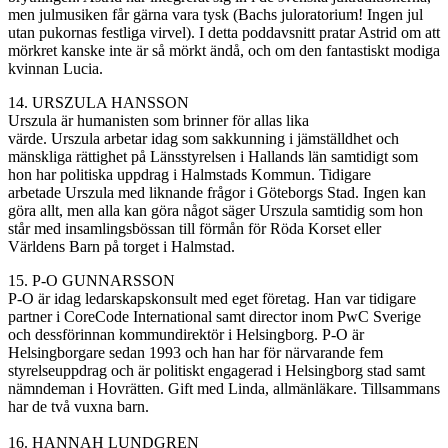
men julmusiken får gärna vara tysk (Bachs juloratorium! Ingen jul
utan pukornas festliga virvel). I detta poddavsnitt pratar Astrid om att
mörkret kanske inte är så mörkt ändå, och om den fantastiskt modiga
kvinnan Lucia.
14.
URSZULA HANSSON
Urszula
är humanisten som brinner för allas lika
värde.
Urszula
arbetar idag som
sakkunning
i jämställdhet och
mänskliga rättighet på Länsstyrelsen i Hallands län samtidigt som
hon har politiska uppdrag i Halmstads Kommun. Tidigare
arbetade
Urszula
med liknande frågor i Göteborgs Stad. Ingen kan
göra allt, men alla kan göra något säger
Urszula
samtidig som hon
står med insamlingsbössan till förmån för Röda Korset eller
Världens Barn på torget i Halmstad.
15. P-O GUNNARSSON
P-O är idag ledarskapskonsult med eget företag. Han var tidigare
partner i
CoreCode
International samt director inom
PwC
Sverige
och dessförinnan kommundirektör i Helsingborg. P-O är
Helsingborgare sedan 1993 och han har för närvarande fem
styrelseuppdrag och är politiskt engagerad i Helsingborg stad samt
nämndeman i Hovrätten. Gift med Linda, allmänläkare. Tillsammans
har de två vuxna barn.
16.
HANNAH LUNDGREN