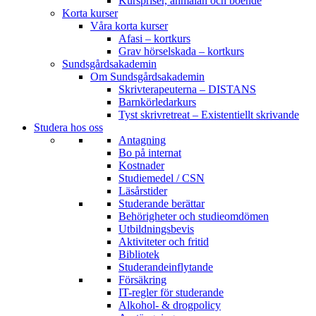
Kurspriser, anmälan och boende
Korta kurser
Våra korta kurser
Afasi – kortkurs
Grav hörselskada – kortkurs
Sundsgårdsakademin
Om Sundsgårdsakademin
Skrivterapeuterna – DISTANS
Barnkörledarkurs
Tyst skrivretreat – Existentiellt skrivande
Studera hos oss
Antagning
Bo på internat
Kostnader
Studiemedel / CSN
Läsårstider
Studerande berättar
Behörigheter och studieomdömen
Utbildningsbevis
Aktiviteter och fritid
Bibliotek
Studerandeinflytande
Försäkring
IT-regler för studerande
Alkohol- & drogpolicy