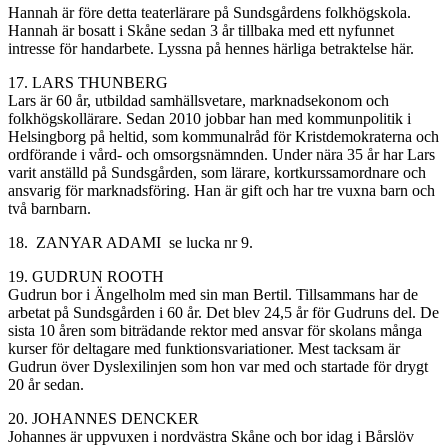
Hannah är före detta teaterlärare på Sundsgårdens folkhögskola.
Hannah är bosatt i Skåne sedan 3 år tillbaka med ett nyfunnet
intresse för handarbete.
Lyssna på hennes härliga betraktelse här.
17.
LARS THUNBERG
Lars är 60 år, utbildad samhällsvetare,
marknadsekonom
och
folkhögskollärare. Sedan 2010 jobbar han med kommunpolitik i
Helsingborg på heltid, som kommunalråd för Kristdemokraterna och
ordförande i vård- och omsorgsnämnden. Under nära 35 år har Lars
varit anställd på Sundsgården, som lärare, kortkurssamordnare och
ansvarig för marknadsföring. Han är gift och har tre vuxna barn och
två barnbarn.
18. ZANYAR ADAMI
se lucka nr 9.
19. GUDRUN ROOTH
Gudrun bor i Ängelholm med sin man Bertil. Tillsammans har de
arbetat på Sundsgården i 60 år. Det blev 24,5 år för Gudruns del. De
sista 10 åren som biträdande rektor med ansvar för skolans många
kurser för deltagare med funktionsvariationer. Mest tacksam är
Gudrun över Dyslexilinjen som hon var med och startade för drygt
20 år sedan.
20. JOHANNES DENCKER
Johannes är uppvuxen i nordvästra Skåne och bor idag i Bårslöv