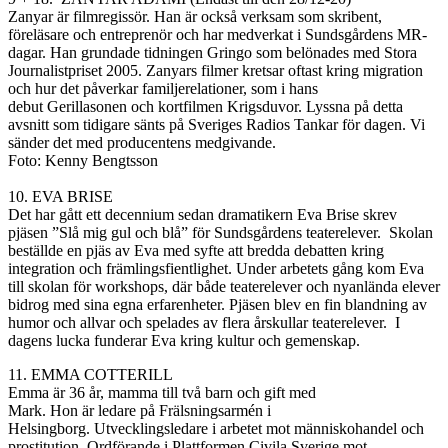
Zanyar
är filmregissör. Han
är
också verksam som skribent,
föreläsare och entreprenör
och har medverkat i Sundsgårdens MR-
dagar.
Han grundade tidningen Gringo som belönades med Stora
Journalistpriset 2005.
Zanyars
filmer kretsar oftast kring migration
och hur det påverkar familjerelationer, som i hans
debut
Gerillasonen
och kortfilmen
Krigsduvor
. Lyssna på detta
avsnitt
som
tidigare sänt
s
på Sveriges Radio
s
Tankar för dagen
. Vi
sänder det med producentens medgivande.
Foto: Kenny Bengtsson
10.
EVA BRISE
Det har gått ett decennium sedan dramatikern Eva
Brise
skrev
pjäsen ”Slå mig gul och blå” för Sundsgårdens teaterelever. Skolan
beställde en pjäs av Eva med syfte att bredda debatten kring
integration och främlingsfientlighet. Under arbetets gång kom Eva
till skolan för workshops, där både teaterelever och nyanlända elever
bidrog med sina egna erfarenheter. Pjäsen blev en fin blandning av
humor och allvar och spelades av flera årskullar teaterelever.
I
dagens lucka funderar Eva kring kultur och gemenskap.
11. EMMA COTTERILL
Emma är 36 år, mamma till två barn och gift med
Mark. Hon är ledare på Frälsningsarmén i
Helsingborg. Utvecklingsledare i arbetet mot människohandel och
prostitution. Ordförande i Plattformen Civila Sverige mot