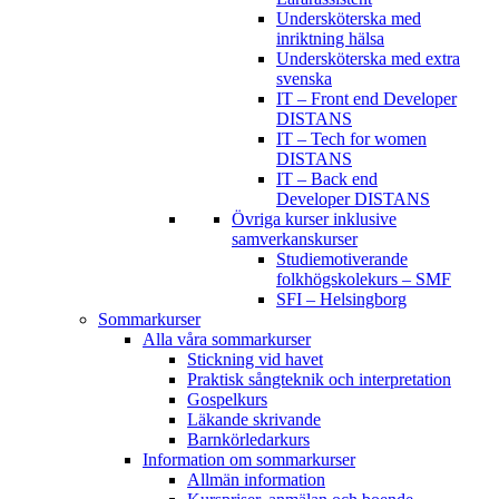
Undersköterska med
inriktning hälsa
Undersköterska med extra
svenska
IT – Front end Developer
DISTANS
IT – Tech for women
DISTANS
IT – Back end
Developer DISTANS
Övriga kurser inklusive
samverkanskurser
Studiemotiverande
folkhögskolekurs – SMF
SFI – Helsingborg
Sommarkurser
Alla våra sommarkurser
Stickning vid havet
Praktisk sångteknik och interpretation
Gospelkurs
Läkande skrivande
Barnkörledarkurs
Information om sommarkurser
Allmän information