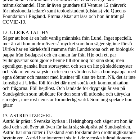
människohandel. Hon är även grundare till Venture 12 (nätverk
för missionella ledare) samt teologistudent (distans) vid Queens
Foundation i England. Emma älskar att läsa och hon är trött på
COVID-19.
12. ULRIKA TAJTHY
Säger att hon är en helt vanlig människa från Lund. Inget speciellt,
mer än att hon undrar över så mycket som hon säger sig inte förstå.
Ulrika har en kärleksfull mamma från Landskrona och en biologisk
pappa från Budapest och en annan far från Hjo och ett par
tvillingsystrar som gjorde henne till stor nog för sina skor, men
egentligen ganska liten storasyster, och sen en lite på sladdensyster
och såklart en extra yster och sen en världens bästa bonuspappa med
egna döttrar och massor med kusiner till sina tre barn. Nä, det är inte
konstigt att Ulrika föll för det där med språk och kommunikation
och frågorna. Föll hejdlöst. Och landade för drygt sju år sen på
Sundsgården som utbildare för den som vill utforska och uttrycka
sin egen, inre röst i en stor förunderlig värld. Som ung spelade hon
gitarr.
13. ASTRID ITZIGHEL
Astrid är präst i Svenska kyrkan i Helsingborg och säger att hon är
glad och stolt över att även får kalla sig skolpräst på Sundsgården.
Astrid har sina rötter i Tyskland som förklarar den drottningliknande
brytningen. Astrid har integrerat sig in i de svenska jultraditionerna,